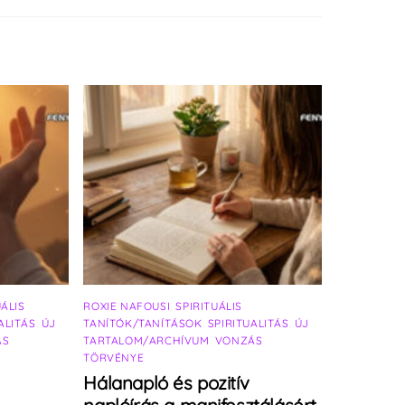
UÁLIS
ROXIE NAFOUSI
,
SPIRITUÁLIS
ALITÁS
,
ÚJ
TANÍTÓK/TANÍTÁSOK
,
SPIRITUALITÁS
,
ÚJ
ÁS
TARTALOM/ARCHÍVUM
,
VONZÁS
TÖRVÉNYE
Hálanapló és pozitív