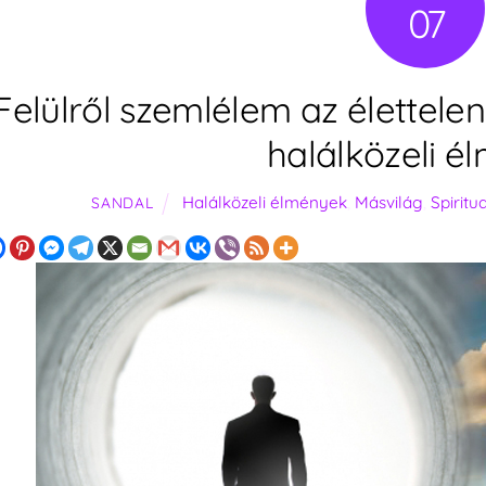
07
Felülről szemlélem az élettel
halálközeli é
Halálközeli élmények
,
Másvilág
,
Spiritua
SANDAL