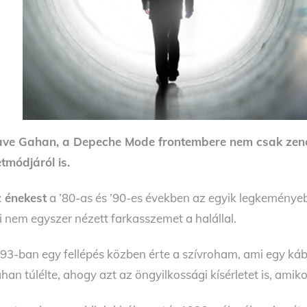
ve Gahan, a Depeche Mode frontembere nem csak zenei
etmódjáról is.
 énekest
a ’80-as és ’90-es években az egyik legkeménye
i nem egyszer nézett farkasszemet a halállal.
93-ban egy fellépés közben érte a szívroham, ami egy ká
han túlélte, ahogy azt az öngyilkossági kísérletet is, amiko