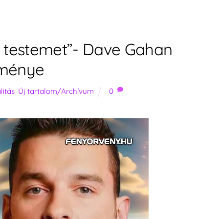
en testemet”- Dave Gahan
lménye
litás
,
Új tartalom/Archívum
0