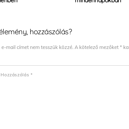
elenben
mindennapokban
élemény, hozzászólás?
 e-mail címet nem tesszük közzé.
A kötelező mezőket
*
kar
Hozzászólás
*