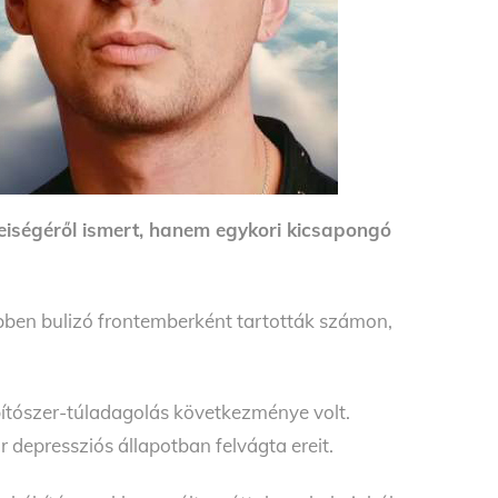
ségéről ismert, hanem egykori kicsapongó
bben bulizó frontemberként tartották számon,
bítószer-túladagolás következménye volt.
r depressziós állapotban felvágta ereit.