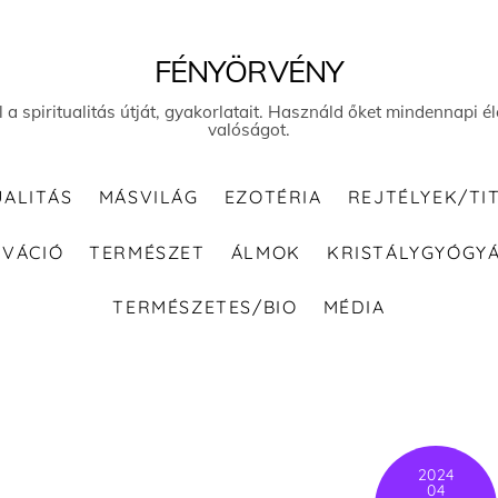
FÉNYÖRVÉNY
el a spiritualitás útját, gyakorlatait. Használd őket mindennapi
valóságot.
UALITÁS
MÁSVILÁG
EZOTÉRIA
REJTÉLYEK/TI
IVÁCIÓ
TERMÉSZET
ÁLMOK
KRISTÁLYGYÓGY
TERMÉSZETES/BIO
MÉDIA
2024
04