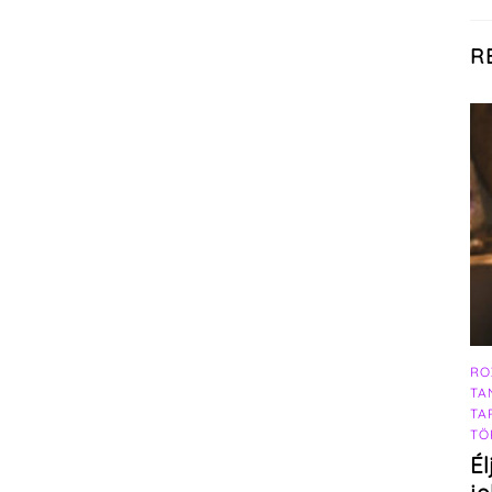
R
RO
TA
TA
TÖ
Él