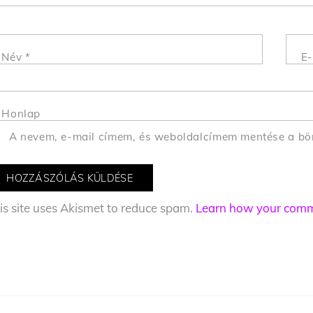
Név
*
E-
Honlap
A nevem, e-mail címem, és weboldalcímem mentése a b
is site uses Akismet to reduce spam.
Learn how your comme