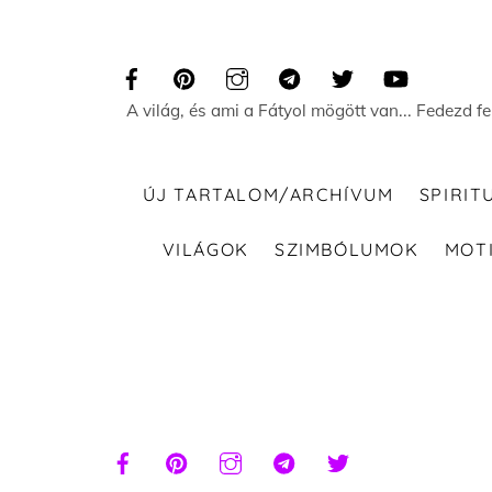
Skip
to
content
A világ, és ami a Fátyol mögött van... Fedezd f
ÚJ TARTALOM/ARCHÍVUM
SPIRIT
VILÁGOK
SZIMBÓLUMOK
MOT