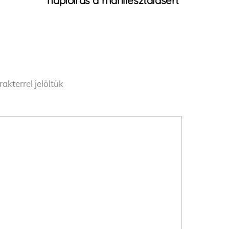
naplóírás a manifesztálásért
akterrel jelöltük