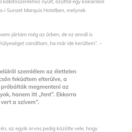
 kábítószerekhez nyúlt, ezúttal egy kokainból
es-i Sunset Marquis Hotelben, melynek
Sosem jártam még az űrben, de ez annál is
hülyeséget csináltam, ha már ide kerültem”. –
lülről szemlélem az élettelen
csőn feküdtem elterülve, a
s próbálták megmenteni az
ok, hanem itt „fent”. Ekkorra
vert a szívem”.
én, az egyik orvos pedig közölte vele, hogy