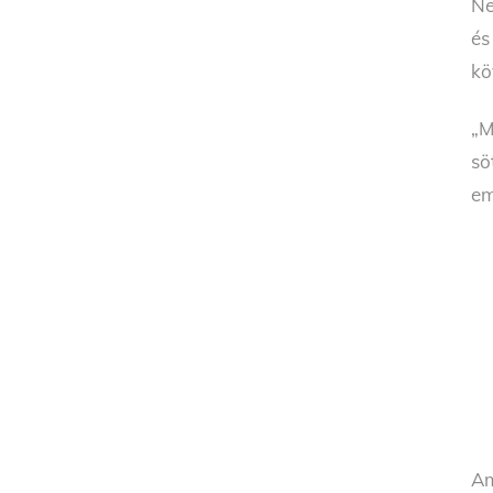
Ne
és
kö
„M
sö
em
Am