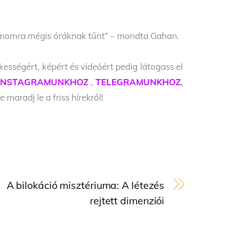
zámomra mégis óráknak tűnt” – mondta Gahan.
kességért, képért és videóért pedig látogass el
INSTAGRAMUNKHOZ
,
TELEGRAMUNKHOZ
,
e maradj le a friss hírekről!
A bilokáció misztériuma: A létezés
rejtett dimenziói