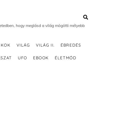
Search
 életedben, hogy meglásd a világ mögötti mélyebb
TKOK
VILÁG
VILÁG II.
ÉBREDÉS
ÁSZAT
UFO
EBOOK
ÉLETMÓD