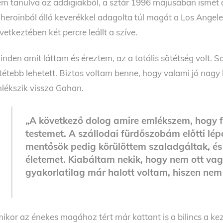
m tanulva az addigiakból, a sztár 1996 májusában ismét a
 heroinból álló keverékkel adagolta túl magát a Los Angel
vetkeztében két percre leállt a szíve.
inden amit láttam és éreztem, az a totális sötétség volt. 
tétebb lehetett. Biztos voltam benne, hogy valami jó nagy 
lékszik vissza Gahan.
„A következő dolog amire emlékszem, hogy fe
testemet. A szállodai fürdőszobám előtti lép
mentősök pedig körülöttem szaladgáltak, é
életemet. Kiabáltam nekik, hogy nem ott vagy
gyakorlatilag már halott voltam, hiszen nem 
ikor az énekes magához tért már kattant is a bilincs a kez