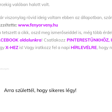
rcekig valóban halott volt.
ár viszonylag rövid ideig voltam ebben az állapotban, s
zzétette:
www.fenyorveny.hu
 tetszett a cikk, oszd meg ismerőseiddel is, még több érde
CEBOOK oldalunkra
! Csatlakozz
PINTERESTÜNKHÖZ,
agy
X-HEZ
is! Vagy iratkozz fel a napi
HÍRLEVÉLRE
, hogy n
lyekszigete
Arra születtél, hogy sikeres légy!