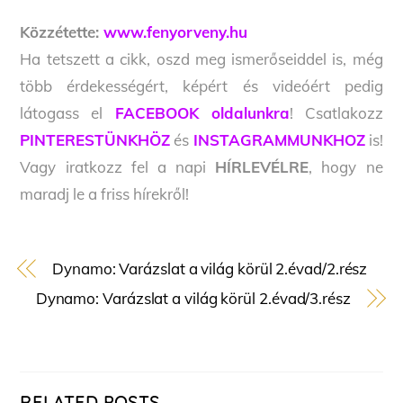
Közzétette:
www.fenyorveny.hu
Ha tetszett a cikk, oszd meg ismerőseiddel is, még
több érdekességért, képért és videóért pedig
látogass el
FACEBOOK oldalunkra
! Csatlakozz
PINTERESTÜNKHÖZ
és
INSTAGRAMMUNKHOZ
is!
Vagy iratkozz fel a napi
HÍRLEVÉLRE
, hogy ne
maradj le a friss hírekről!
Dynamo: Varázslat a világ körül 2.évad/2.rész
Dynamo: Varázslat a világ körül 2.évad/3.rész
RELATED POSTS