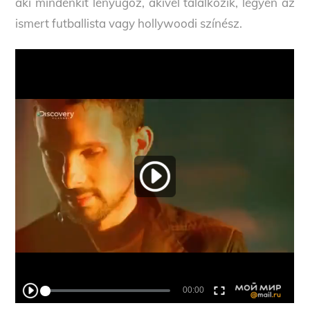
aki mindenkit lenyűgöz, akivel találkozik, legyen az
ismert futballista vagy hollywoodi színész.