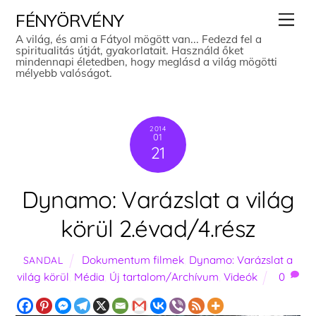
Skip
Men
FÉNYÖRVÉNY
to
A világ, és ami a Fátyol mögött van... Fedezd fel a
spiritualitás útját, gyakorlatait. Használd őket
content
mindennapi életedben, hogy meglásd a világ mögötti
mélyebb valóságot.
2014
01
21
Dynamo: Varázslat a világ
körül 2.évad/4.rész
Dokumentum filmek
,
Dynamo: Varázslat a
SANDAL
világ körül
,
Média
,
Új tartalom/Archívum
,
Videók
0