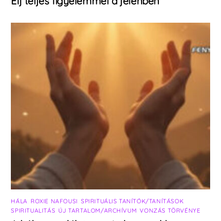
Élj teljes figyelemmel a jelenben
HÁLA
,
ROXIE NAFOUSI
,
SPIRITUÁLIS TANÍTÓK/TANÍTÁSOK
,
SPIRITUALITÁS
,
ÚJ TARTALOM/ARCHÍVUM
,
VONZÁS TÖRVÉNYE