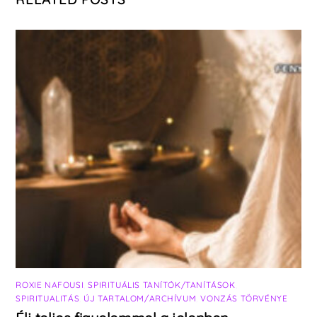
ROXIE NAFOUSI
,
SPIRITUÁLIS TANÍTÓK/TANÍTÁSOK
,
SPIRITUALITÁS
,
ÚJ TARTALOM/ARCHÍVUM
,
VONZÁS TÖRVÉNYE