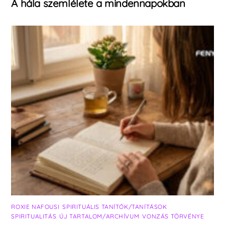
A hála szemlélete a mindennapokban
ROXIE NAFOUSI
,
SPIRITUÁLIS TANÍTÓK/TANÍTÁSOK
,
SPIRITUALITÁS
,
ÚJ TARTALOM/ARCHÍVUM
,
VONZÁS TÖRVÉNYE