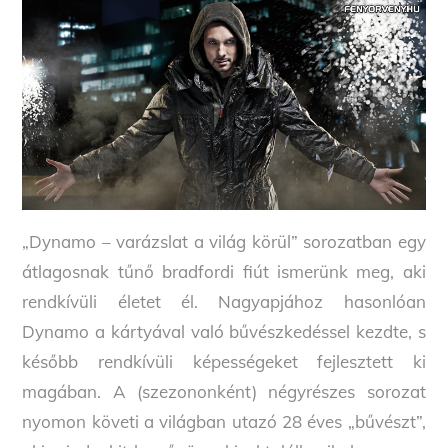
„Dynamo – varázslat a világ körül” sorozatban egy
átlagosnak tűnő bradfordi fiút ismerünk meg, aki
rendkívüli életet él. Nagyapjához hasonlóan
Dynamo a kártyával való bűvészkedéssel kezdte, s
később rendkívüli képességeket fejlesztett ki
magában. A (szezononként) négyrészes sorozat
nyomon követi a világban utazó 28 éves „bűvészt”,