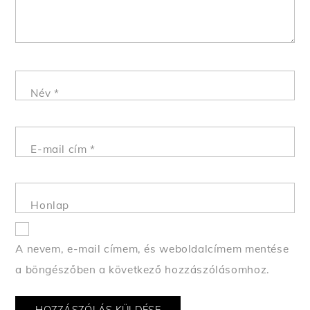
Név
*
E-mail cím
*
Honlap
A nevem, e-mail címem, és weboldalcímem mentése
a böngészőben a következő hozzászólásomhoz.