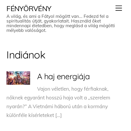
Skip
Men
FÉNYÖRVÉNY
to
A világ, és ami a Fátyol mögött van... Fedezd fel a
spiritualitás útját, gyakorlatait. Használd őket
content
mindennapi életedben, hogy meglásd a világ mögötti
mélyebb valóságot.
Indiánok
A haj energiája
Vajon véletlen, hogy férfiaknak,
nőknek egyaránt hosszú haja volt a „szerelem
nyarán?” A Vietnámi háború után a kormány
különféle kísérleteket […]