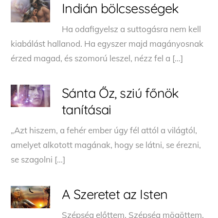
Indián bölcsességek
Ha odafigyelsz a suttogásra nem kell
kiabálást hallanod. Ha egyszer majd magányosnak
érzed magad, és szomorú leszel, nézz fel a […]
Sánta Őz, sziú főnök
tanításai
„Azt hiszem, a fehér ember úgy fél attól a világtól,
amelyet alkotott magának, hogy se látni, se érezni,
se szagolni […]
A Szeretet az Isten
Szépség előttem, Szépség mögöttem,