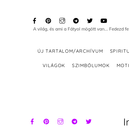
Skip
to
content
A világ, és ami a Fátyol mögött van... Fedezd f
ÚJ TARTALOM/ARCHÍVUM
SPIRIT
VILÁGOK
SZIMBÓLUMOK
MOT
I