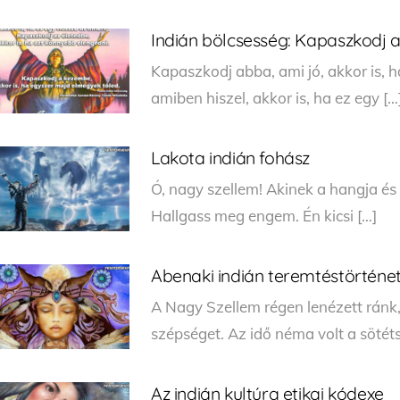
Indián bölcsesség: Kapaszkodj a
Kapaszkodj abba, ami jó, akkor is, 
amiben hiszel, akkor is, ha ez egy […
Lakota indián fohász
Ó, nagy szellem! Akinek a hangja és 
Hallgass meg engem. Én kicsi […]
Abenaki indián teremtéstörténe
A Nagy Szellem régen lenézett ránk, 
szépséget. Az idő néma volt a sötét
Az indián kultúra etikai kódexe