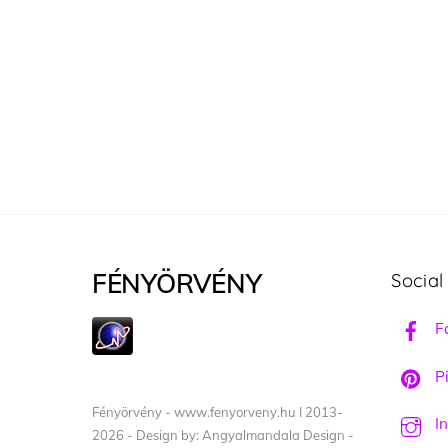
FÉNYÖRVÉNY
Social
F
Pi
Fényörvény - www.fenyorveny.hu I 2013-
I
2026 - Design by: Angyalmandala Design -