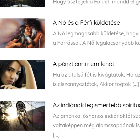
Hogy tiszteljék a Földet, mondd el 
A Nő és a Férfi küldetése
A Nő legmagasabb küldetése, hogy a 
a Forrással. A Nő legalacsonyabb kü
A pénzt enni nem lehet
Ha az utolsó fát is kivágtátok, Ha az
is elszennyeztétek, Akkor fogtok […]
Az indiánok legismertebb spiritu
Az amerikai őshonos indiánoktól s
voltaképpen még álomcsapdának is n
[…]