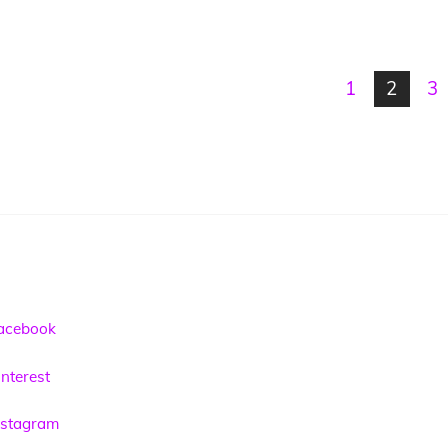
1
2
3
acebook
nterest
nstagram