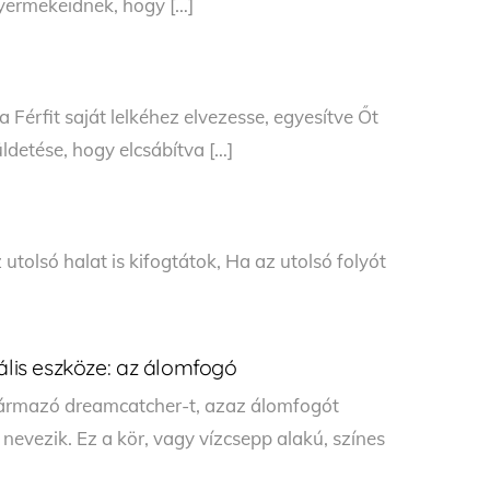
gyermekeidnek, hogy […]
Férfit saját lelkéhez elvezesse, egyesítve Őt
ldetése, hogy elcsábítva […]
 utolsó halat is kifogtátok, Ha az utolsó folyót
ális eszköze: az álomfogó
zármazó dreamcatcher-t, azaz álomfogót
evezik. Ez a kör, vagy vízcsepp alakú, színes