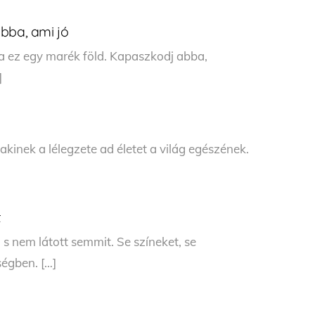
bba, ami jó
ha ez egy marék föld. Kapaszkodj abba,
]
akinek a lélegzete ad életet a világ egészének.
t
s nem látott semmit. Se színeket, se
ségben. […]