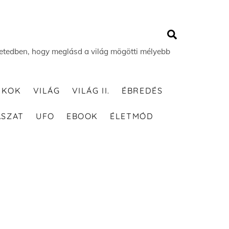
Search
 életedben, hogy meglásd a világ mögötti mélyebb
TKOK
VILÁG
VILÁG II.
ÉBREDÉS
ÁSZAT
UFO
EBOOK
ÉLETMÓD