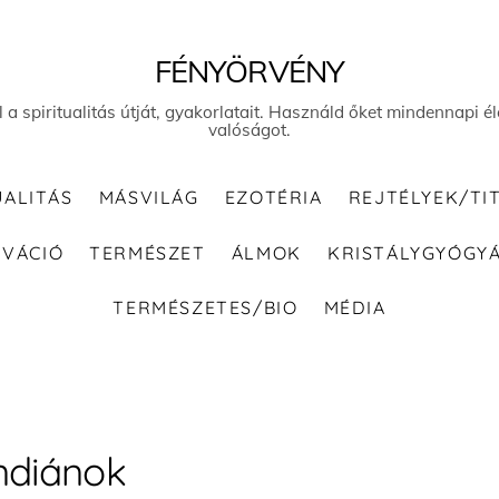
FÉNYÖRVÉNY
el a spiritualitás útját, gyakorlatait. Használd őket mindennapi
valóságot.
UALITÁS
MÁSVILÁG
EZOTÉRIA
REJTÉLYEK/TI
IVÁCIÓ
TERMÉSZET
ÁLMOK
KRISTÁLYGYÓGY
TERMÉSZETES/BIO
MÉDIA
ndiánok