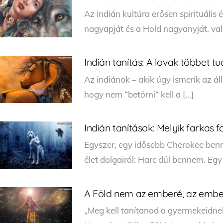
Az indián kultúra erősen spirituális 
nagyapját és a Hold nagyanyját, val
Indián tanítás: A lovak többet tu
Az indiánok – akik úgy ismerik az áll
hogy nem “betörni” kell a […]
Indián tanítások: Melyik farkas 
Egyszer, egy idősebb Cherokee benns
élet dolgairól: Harc dúl bennem. Eg
A Föld nem az emberé, az embe
„Meg kell tanítanod a gyermekeidnek