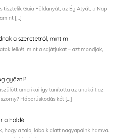
és tisztelik Gaia Földanyát, az Ég Atyát, a Nap
amint […]
dnak a szeretetről, mint mi
atok lelkét, mint a sajátjukat – azt mondják,
fog győzni?
zülött amerikai így tanította az unokáit az
y szörny? Háborúskodás két […]
r a Földé
, hogy a talaj lábaik alatt nagyapáink hamva.