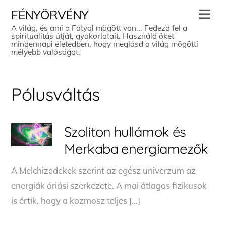
Skip
Men
FÉNYÖRVÉNY
to
A világ, és ami a Fátyol mögött van... Fedezd fel a
spiritualitás útját, gyakorlatait. Használd őket
content
mindennapi életedben, hogy meglásd a világ mögötti
mélyebb valóságot.
Pólusváltás
Szoliton hullámok és
Merkaba energiamezők
A Melchizedekek szerint az egész univerzum az
energiák óriási szerkezete. A mai átlagos fizikusok
is értik, hogy a kozmosz teljes […]