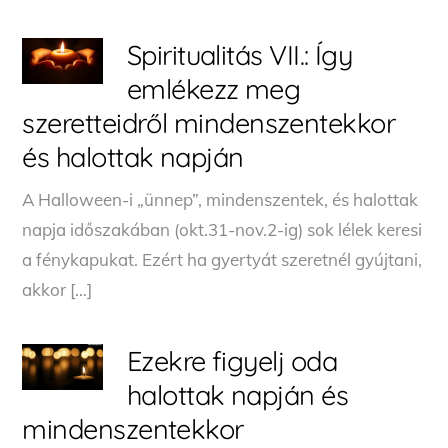
Spiritualitás VII.: Így
emlékezz meg
szeretteidről mindenszentekkor
és halottak napján
A Halloween-i „ünnep”, mindenszentek, és halottak
napja időszakában (okt.31-nov.2-ig) sok lélek keresi
a fénykapukat. Ezért ha gyertyát szeretnél gyújtani,
akkor […]
Ezekre figyelj oda
halottak napján és
mindenszentekkor