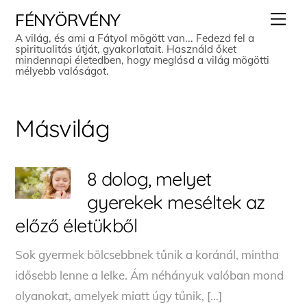
Skip
Men
FÉNYÖRVÉNY
to
A világ, és ami a Fátyol mögött van... Fedezd fel a
spiritualitás útját, gyakorlatait. Használd őket
content
mindennapi életedben, hogy meglásd a világ mögötti
mélyebb valóságot.
Másvilág
8 dolog, melyet
gyerekek meséltek az
előző életükből
Sok gyermek bölcsebbnek tűnik a koránál, mintha
idősebb lenne a lelke. Ám néhányuk valóban mond
olyanokat, amelyek miatt úgy tűnik, […]