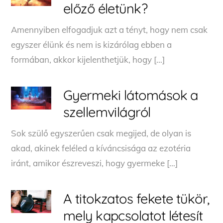
előző életünk?
Amennyiben elfogadjuk azt a tényt, hogy nem csak
egyszer élünk és nem is kizárólag ebben a
formában, akkor kijelenthetjük, hogy […]
Gyermeki látomások a
szellemvilágról
Sok szülő egyszerűen csak megijed, de olyan is
akad, akinek feléled a kíváncsisága az ezotéria
iránt, amikor észreveszi, hogy gyermeke […]
A titokzatos fekete tükör,
mely kapcsolatot létesít