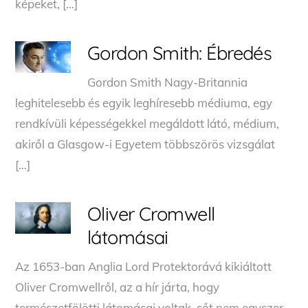
képeket, […]
Gordon Smith: Ébredés
Gordon Smith Nagy-Britannia
leghitelesebb és egyik leghíresebb médiuma, egy
rendkívüli képességekkel megáldott látó, médium,
akiről a Glasgow-i Egyetem többszörös vizsgálat
[…]
Oliver Cromwell
látomásai
Az 1653-ban Anglia Lord Protektorává kikiáltott
Oliver Cromwellről, az a hír járta, hogy
természetfölötti látomásai voltak, sőt nem egyszer