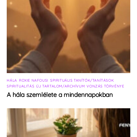
HÁLA
,
ROXIE NAFOUSI
,
SPIRITUÁLIS TANÍTÓK/TANÍTÁSOK
,
SPIRITUALITÁS
,
ÚJ TARTALOM/ARCHÍVUM
,
VONZÁS TÖRVÉNYE
A hála szemlélete a mindennapokban