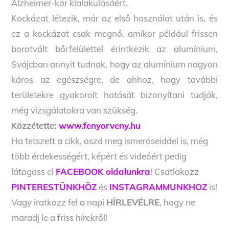
Alzheimer-kór kialakulásáért.
Kockázat létezik, már az első használat után is, és
ez a kockázat csak megnő, amikor például frissen
borotvált bőrfelülettel érintkezik az alumínium,
Svájcban annyit tudnak, hogy az alumínium nagyon
káros az egészségre, de ahhoz, hogy további
területekre gyakorolt hatását bizonyítani tudják,
még vizsgálatokra van szükség.
Közzétette:
www.fenyorveny.hu
Ha tetszett a cikk, oszd meg ismerőseiddel is, még
több érdekességért, képért és videóért pedig
látogass el
FACEBOOK oldalunkra
! Csatlakozz
PINTERESTÜNKHÖZ
és
INSTAGRAMMUNKHOZ
is!
Vagy iratkozz fel a napi
HÍRLEVÉLRE
, hogy ne
maradj le a friss hírekről!