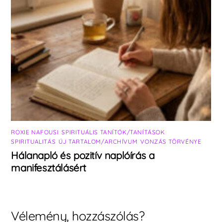
ROXIE NAFOUSI
,
SPIRITUÁLIS TANÍTÓK/TANÍTÁSOK
,
SPIRITUALITÁS
,
ÚJ TARTALOM/ARCHÍVUM
,
VONZÁS TÖRVÉNYE
Hálanapló és pozitív naplóírás a
manifesztálásért
Vélemény, hozzászólás?