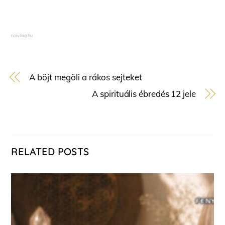
noivilag.hu
A böjt megöli a rákos sejteket
A spirituális ébredés 12 jele
RELATED POSTS