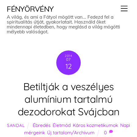
Skip
Men
FÉNYÖRVÉNY
to
A világ, és ami a Fátyol mögött van... Fedezd fel a
spiritualitás útját, gyakorlatait. Használd őket
content
mindennapi életedben, hogy meglásd a világ mögötti
mélyebb valóságot.
2014
07
12
Betiltják a veszélyes
alumínium tartalmú
dezodorokat Svájcban
Ébredés
,
Életmód
,
Káros kozmetikumok
,
Napi
SANDAL
mérgeink
,
Új tartalom/Archívum
0