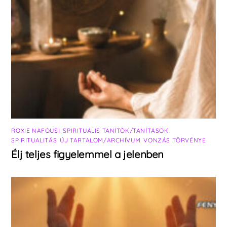
ROXIE NAFOUSI
,
SPIRITUÁLIS TANÍTÓK/TANÍTÁSOK
,
SPIRITUALITÁS
,
ÚJ TARTALOM/ARCHÍVUM
,
VONZÁS TÖRVÉNYE
Élj teljes figyelemmel a jelenben