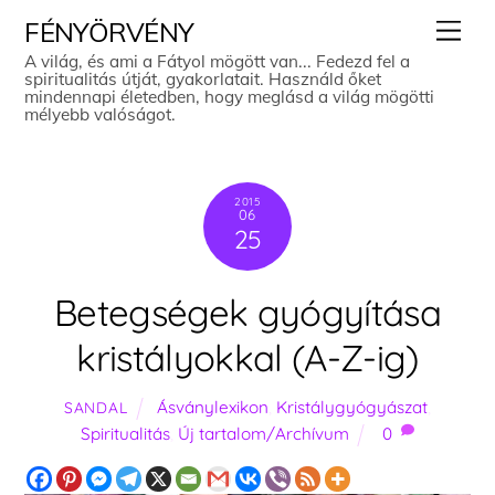
Skip
Men
FÉNYÖRVÉNY
to
A világ, és ami a Fátyol mögött van... Fedezd fel a
spiritualitás útját, gyakorlatait. Használd őket
content
mindennapi életedben, hogy meglásd a világ mögötti
mélyebb valóságot.
2015
06
25
Betegségek gyógyítása
kristályokkal (A-Z-ig)
Ásványlexikon
,
Kristálygyógyászat
,
SANDAL
Spiritualitás
,
Új tartalom/Archívum
0