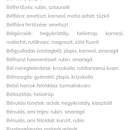
Bélfertőzés: rubin, sztaurolit
Bélflóra: ametiszt, karneol, moha achát, tűzkő
Bélflóra fertőzése: ametiszt
Bélgörcsök: hegyikristály, heliotrop, karneol,
malachit, rutilkvarc, magnezit, zöld fluorit
Bélgyulladás (vastagbél): jáspis, karneol, smaragd
Bélhurut hasmenéssel: rubin, smaragd
Bél méregtelenítése: krizokolla, rutiltartalmú kvarc
Bélmozgás: gyémánt, jáspis, krizokolla
Belső harcok feloldása: turmalinkvarc
Béltisztítás: heliotróp
Bénulási tünetek: achát, hegyikristály, kiasztolit
Bénulás, ami teljes: rubin, smaragd
Bénulás, ami féloldali: kunzit, rubin
Bizalmatlanság: melanit gránát