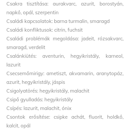
Csakra tisztítása: aurakvarc, azurit, borostyán,
napkő, opál, szerpentin
Családi kapcsolatok: barna turmalin, smaragd
Családi konfliktusok: citrin, fuchsit
Családi problémák megoldása: jadeit, rózsakvarc,
smaragd, verdelit
Csalánkiütés: aventurin, hegyikristály, karneol,
lazurit
Csecsemőmirigy: ametiszt, akvamarin, aranytopáz,
azurit, hegyikristály, jáspis
Csigolyatörés: hegyikristály, malachit
Csipő gyulladás: hegyikristály
Csípés: lazurit, malachit, ónix
Csontok erősítése: csipke achát, fluorit, holdkő,
kalcit, opál