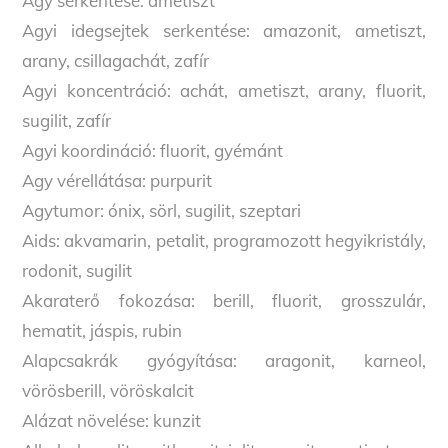
Agy serkentése: ametiszt
Agyi idegsejtek serkentése: amazonit, ametiszt,
arany, csillagachát, zafír
Agyi koncentráció: achát, ametiszt, arany, fluorit,
sugilit, zafír
Agyi koordináció: fluorit, gyémánt
Agy vérellátása: purpurit
Agytumor: ónix, sörl, sugilit, szeptari
Aids: akvamarin, petalit, programozott hegyikristály,
rodonit, sugilit
Akaraterő fokozása: berill, fluorit, grosszulár,
hematit, jáspis, rubin
Alapcsakrák gyógyítása: aragonit, karneol,
vörösberill, vöröskalcit
Alázat növelése: kunzit