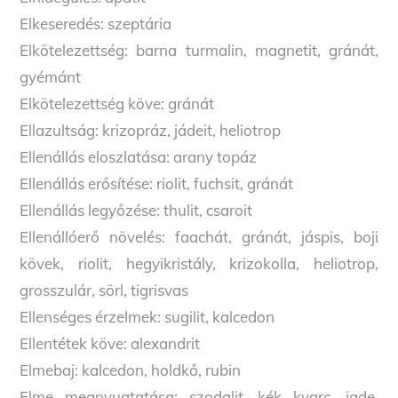
Elkeseredés: szeptária
Elkötelezettség: barna turmalin, magnetit, gránát,
gyémánt
Elkötelezettség köve: gránát
Ellazultság: krizopráz, jádeit, heliotrop
Ellenállás eloszlatása: arany topáz
Ellenállás erősítése: riolit, fuchsit, gránát
Ellenállás legyőzése: thulit, csaroit
Ellenállóerő növelés: faachát, gránát, jáspis, boji
kövek, riolit, hegyikristály, krizokolla, heliotrop,
grosszulár, sörl, tigrisvas
Ellenséges érzelmek: sugilit, kalcedon
Ellentétek köve: alexandrit
Back
To
Elmebaj: kalcedon, holdkő, rubin
Top
Elme megnyugtatása: szodalit, kék kvarc, jade,