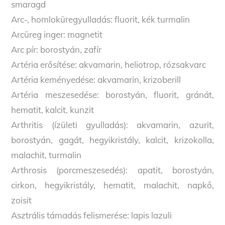
smaragd
Arc-, homloküregyulladás: fluorit, kék turmalin
Arcüreg inger: magnetit
Arc pír: borostyán, zafír
Artéria erősítése: akvamarin, heliotrop, rózsakvarc
Artéria keményedése: akvamarin, krizoberill
Artéria meszesedése: borostyán, fluorit, gránát,
hematit, kalcit, kunzit
Arthritis (ízületi gyulladás): akvamarin, azurit,
borostyán, gagát, hegyikristály, kalcit, krizokolla,
malachit, turmalin
Arthrosis (porcmeszesedés): apatit, borostyán,
cirkon, hegyikristály, hematit, malachit, napkő,
zoisit
Asztrális támadás felismerése: lapis lazuli