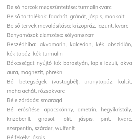
Belső harcok megszüntetése: turmalinkvarc
Belső tartalékok: faachát, gránát, jáspis, mookait
Belső tervek mevalósítása: krizopráz, lazurit, kvarc
Benyomások elemzése: sólyomszem
Beszédhiba: akvamarin, kalcedon, kék obszidián,
kék topáz, kék turmalin
Békességet nyújtó kő: borostyán, lapis lazuli, akva
aura, magnezit, phrekni
Bél betegségek (vastagbél): aranytopáz, kalcit,
moha achát, rózsakvarc
Bélelzáródás: smaragd
Bél erősítése: apacskönny, ametrin, hegyikristály,
krizoberill, girasol, iolit, jáspis, pirit, kvarc,
szerpentin, szárder, wulfenit
Bélfekély: jáspis