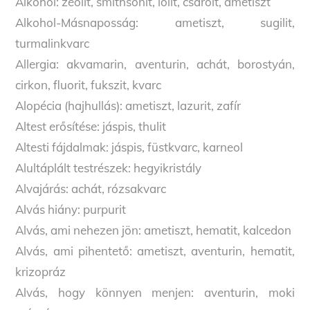
Alkohol: zeolit, smithsonit, iolit, csaroit, ametiszt
Alkohol-Másnaposság: ametiszt, sugilit,
turmalinkvarc
Allergia: akvamarin, aventurin, achát, borostyán,
cirkon, fluorit, fukszit, kvarc
Alopécia (hajhullás): ametiszt, lazurit, zafír
Altest erősítése: jáspis, thulit
Altesti fájdalmak: jáspis, füstkvarc, karneol
Alultáplált testrészek: hegyikristály
Alvajárás: achát, rózsakvarc
Alvás hiány: purpurit
Alvás, ami nehezen jön: ametiszt, hematit, kalcedon
Alvás, ami pihentető: ametiszt, aventurin, hematit,
krizopráz
Alvás, hogy könnyen menjen: aventurin, moki