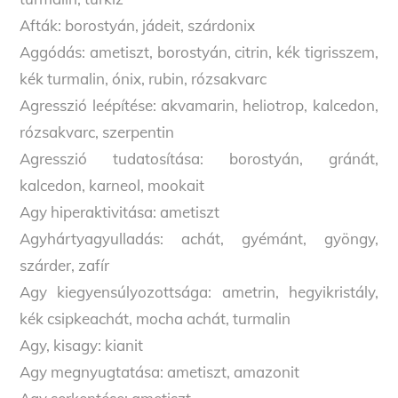
Afták: borostyán, jádeit, szárdonix
Aggódás: ametiszt, borostyán, citrin, kék tigrisszem,
kék turmalin, ónix, rubin, rózsakvarc
Agresszió leépítése: akvamarin, heliotrop, kalcedon,
rózsakvarc, szerpentin
Agresszió tudatosítása: borostyán, gránát,
kalcedon, karneol, mookait
Agy hiperaktivitása: ametiszt
Agyhártyagyulladás: achát, gyémánt, gyöngy,
szárder, zafír
Agy kiegyensúlyozottsága: ametrin, hegyikristály,
kék csipkeachát, mocha achát, turmalin
Agy, kisagy: kianit
Agy megnyugtatása: ametiszt, amazonit