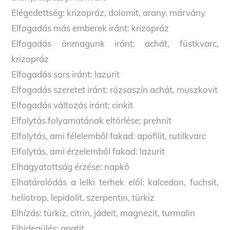
Elégedettség: krizopráz, dolomit, arany, márvány
Elfogadás más emberek iránt: krizopráz
Elfogadás önmagunk iránt: achát, füstkvarc,
krizopráz
Elfogadás sors iránt: lazurit
Elfogadás szeretet iránt: rózsaszín achát, muszkovit
Elfogadás változás iránt: cinkit
Elfolytás folyamatának eltörlése: prehnit
Elfolytás, ami félelemből fakad: apofilit, rutilkvarc
Elfolytás, ami érzelemből fakad: lazurit
Elhagyatottság érzése: napkő
Elhatárolódás a lelki terhek elől: kalcedon, fuchsit,
heliotrop, lepidolit, szerpentin, türkiz
Elhízás: türkiz, citrin, jádeit, magnezit, turmalin
Elhidegülés: apatit