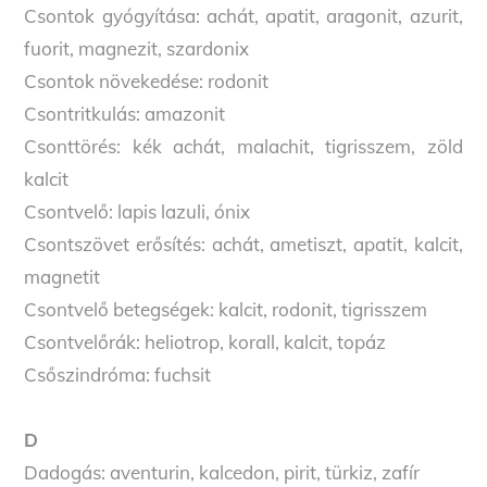
Csontok gyógyítása: achát, apatit, aragonit, azurit,
fuorit, magnezit, szardonix
Csontok növekedése: rodonit
Csontritkulás: amazonit
Csonttörés: kék achát, malachit, tigrisszem, zöld
kalcit
Csontvelő: lapis lazuli, ónix
Csontszövet erősítés: achát, ametiszt, apatit, kalcit,
magnetit
Csontvelő betegségek: kalcit, rodonit, tigrisszem
Csontvelőrák: heliotrop, korall, kalcit, topáz
Csőszindróma: fuchsit
D
Dadogás: aventurin, kalcedon, pirit, türkiz, zafír