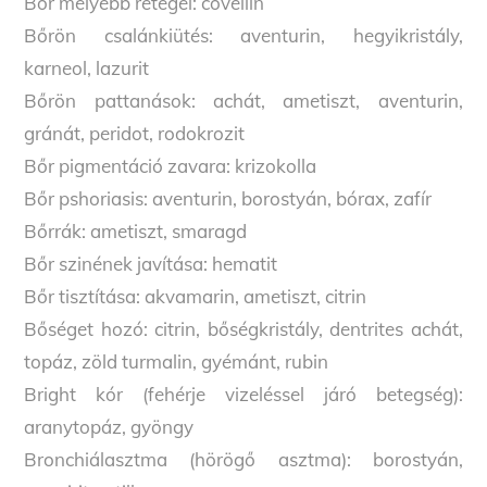
Bőr mélyebb rétegei: cövellin
Bőrön csalánkiütés: aventurin, hegyikristály,
karneol, lazurit
Bőrön pattanások: achát, ametiszt, aventurin,
gránát, peridot, rodokrozit
Bőr pigmentáció zavara: krizokolla
Bőr pshoriasis: aventurin, borostyán, bórax, zafír
Bőrrák: ametiszt, smaragd
Bőr szinének javítása: hematit
Bőr tisztítása: akvamarin, ametiszt, citrin
Bőséget hozó: citrin, bőségkristály, dentrites achát,
topáz, zöld turmalin, gyémánt, rubin
Bright kór (fehérje vizeléssel járó betegség):
aranytopáz, gyöngy
Bronchiálasztma (hörögő asztma): borostyán,