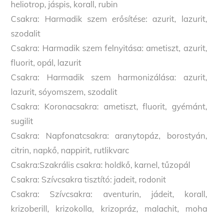
heliotrop, jáspis, korall, rubin
Csakra: Harmadik szem erősítése: azurit, lazurit,
szodalit
Csakra: Harmadik szem felnyitása: ametiszt, azurit,
fluorit, opál, lazurit
Csakra: Harmadik szem harmonizálása: azurit,
lazurit, sóyomszem, szodalit
Csakra: Koronacsakra: ametiszt, fluorit, gyémánt,
sugilit
Csakra: Napfonatcsakra: aranytopáz, borostyán,
citrin, napkő, nappirit, rutlikvarc
Csakra:Szakrális csakra: holdkő, karnel, tűzopál
Csakra: Szívcsakra tisztító: jadeit, rodonit
Csakra: Szívcsakra: aventurin, jádeit, korall,
krizoberill, krizokolla, krizopráz, malachit, moha