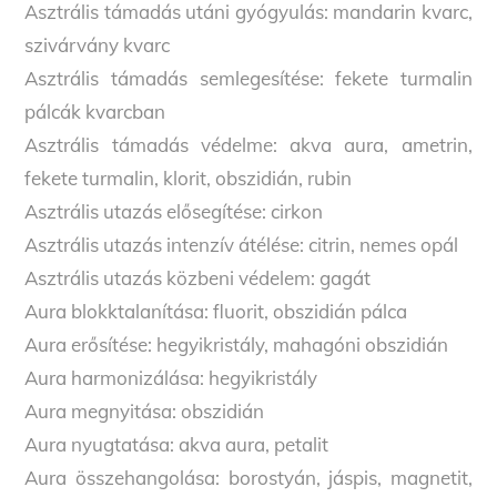
Asztrális támadás utáni gyógyulás: mandarin kvarc,
szivárvány kvarc
Asztrális támadás semlegesítése: fekete turmalin
pálcák kvarcban
Asztrális támadás védelme: akva aura, ametrin,
fekete turmalin, klorit, obszidián, rubin
Asztrális utazás elősegítése: cirkon
Asztrális utazás intenzív átélése: citrin, nemes opál
Asztrális utazás közbeni védelem: gagát
Aura blokktalanítása: fluorit, obszidián pálca
Aura erősítése: hegyikristály, mahagóni obszidián
Aura harmonizálása: hegyikristály
Aura megnyitása: obszidián
Aura nyugtatása: akva aura, petalit
Aura összehangolása: borostyán, jáspis, magnetit,