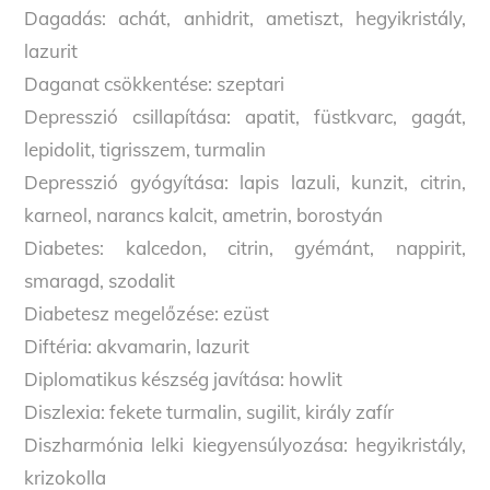
Dagadás: achát, anhidrit, ametiszt, hegyikristály,
lazurit
Daganat csökkentése: szeptari
Depresszió csillapítása: apatit, füstkvarc, gagát,
lepidolit, tigrisszem, turmalin
Depresszió gyógyítása: lapis lazuli, kunzit, citrin,
karneol, narancs kalcit, ametrin, borostyán
Diabetes: kalcedon, citrin, gyémánt, nappirit,
smaragd, szodalit
Diabetesz megelőzése: ezüst
Diftéria: akvamarin, lazurit
Diplomatikus készség javítása: howlit
Diszlexia: fekete turmalin, sugilit, király zafír
Diszharmónia lelki kiegyensúlyozása: hegyikristály,
krizokolla