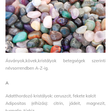
Ásványok,kövek,kristályok betegségek szerinti
névsorrendben A-Z-ig.
A
Adatthordozó kristályok: ceruszcit, fekete kalcit
Adipositas (elhízás): citrin, jádeit, magnezit,
turmalin, türkiz