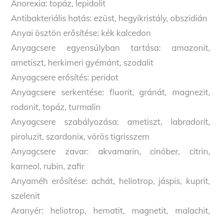
Anorexia: topáz, lepidolit
Antibakteriális hatás: ezüst, hegyikristály, obszidián
Anyai ösztön erősítése: kék kalcedon
Anyagcsere egyensúlyban tartása: amazonit,
ametiszt, herkimeri gyémánt, szodalit
Anyagcsere erősítés: peridot
Anyagcsere serkentése: fluorit, gránát, magnezit,
rodonit, topáz, turmalin
Anyagcsere szabályozása: ametiszt, labradorit,
piroluzit, szardonix, vörös tigrisszem
Anyagcsere zavar: akvamarin, cinóber, citrin,
karneol, rubin, zafir
Anyaméh erősítése: achát, heliotrop, jáspis, kuprit,
szelenit
Aranyér: heliotrop, hematit, magnetit, malachit,