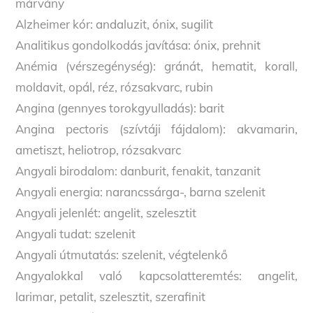
márvány
Alzheimer kór: andaluzit, ónix, sugilit
Analitikus gondolkodás javítása: ónix, prehnit
Anémia (vérszegénység): gránát, hematit, korall,
moldavit, opál, réz, rózsakvarc, rubin
Angina (gennyes torokgyulladás): barit
Angina pectoris (szívtáji fájdalom): akvamarin,
ametiszt, heliotrop, rózsakvarc
Angyali birodalom: danburit, fenakit, tanzanit
Angyali energia: narancssárga-, barna szelenit
Angyali jelenlét: angelit, szelesztit
Angyali tudat: szelenit
Angyali útmutatás: szelenit, végtelenkő
Angyalokkal való kapcsolatteremtés: angelit,
larimar, petalit, szelesztit, szerafinit