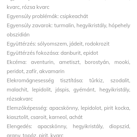
kvarc, rózsa kvarc
Egyensúly problémák: csipkeachát
Egyensúly zavarok: turmalin, hegyikristály, hópehely
obszidián
Együttérzés: sólyomszem, jádeit, rodokrozit
Együttérzés fokozása: danburit, epidot
Ekcéma: aventurin, ametiszt, borostyán, mooki,
peridot, zafír, akvamarin
Elekromágnesesség tisztítása: tűrkiz, szodalit,
malachit, lepidolit, jáspis, gyémánt, hegyikristály,
rózsakvarc
Elemzőképesség: apacskönny, lepidolot, pirit kocka,
kiasztolit, csaroit, karneol, achát
Elengedés: apacskönny, hegyikristály, diopszid,
arany, topáz, pirit, kvarc