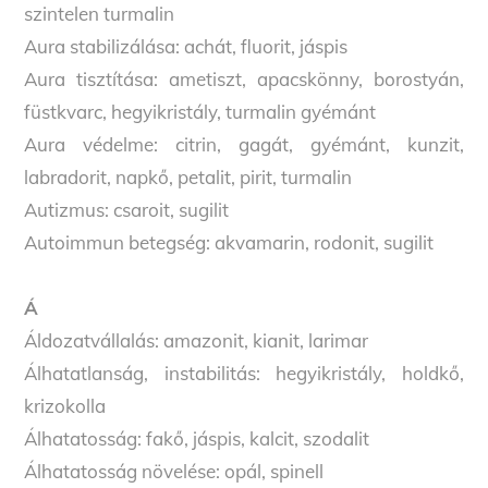
szintelen turmalin
Aura stabilizálása: achát, fluorit, jáspis
Aura tisztítása: ametiszt, apacskönny, borostyán,
füstkvarc, hegyikristály, turmalin gyémánt
Aura védelme: citrin, gagát, gyémánt, kunzit,
labradorit, napkő, petalit, pirit, turmalin
Autizmus: csaroit, sugilit
Autoimmun betegség: akvamarin, rodonit, sugilit
Á
Áldozatvállalás: amazonit, kianit, larimar
Álhatatlanság, instabilitás: hegyikristály, holdkő,
krizokolla
Álhatatosság: fakő, jáspis, kalcit, szodalit
Álhatatosság növelése: opál, spinell