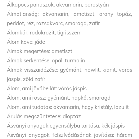
Álkapocs panaszok: akvamarin, borostyán
Álmatlanság: akvamarin, ametiszt, arany topáz,
peridot, réz, rózsakvarc, smaragd, zafír
Álomkór: rodokrozit, tigrisszem
Álom köve: jáde
Álmok megértése: ametiszt
Álmok serkentése: opál, turmalin
Álmok visszaidézése: gyémánt, howlit, kianit, vörös
jáspis, zöld zafír
Álom, ami jövőbe lát: vörös jáspis
Álom, ami rossz: gyémánt, napkő, smaragd
Álom, ami tudatos: akvamarin, hegyikristály, lazulit
Árulás megszüntetése: dioptáz
Ásványi anyagok egyensúlyba tartása: kék jáspis
Ásványi anyagok felszívódásának javítása: hárem