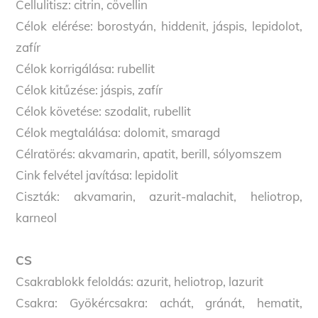
Cellulitisz: citrin, cövellin
Célok elérése: borostyán, hiddenit, jáspis, lepidolot,
zafír
Célok korrigálása: rubellit
Célok kitűzése: jáspis, zafír
Célok követése: szodalit, rubellit
Célok megtalálása: dolomit, smaragd
Célratörés: akvamarin, apatit, berill, sólyomszem
Cink felvétel javítása: lepidolit
Ciszták: akvamarin, azurit-malachit, heliotrop,
karneol
C
S
Csakrablokk feloldás: azurit, heliotrop, lazurit
Csakra: Gyökércsakra: achát, gránát, hematit,