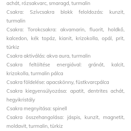
achát, rózsakvarc, smaragd, turmalin
Csakra: Szívcsakra blokk feloldozás: kunzit,
turmalin
Csakra: Torokcsakra: akvamarin, fluorit, holdkő,
kalcedon, kék topáz, kianit, krizokolla, opál, prit,
türkiz
Csakra aktiválás: akva aura, turmalin
Csakra feltöltése energiával: gránát, kalcit,
krizokolla, turmalin pálca
Csakra földelése: apacskönny, füstkvarcpálca
Csakra kiegyensúlyozása: apatit, dentrites achát,
hegyikristály
Csakra megnyitása: spinell
Csakra összehangolása: jáspis, kunzit, magnetit,
moldavit, turmalin, türkiz