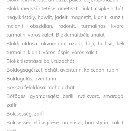
Blokk megszüntetése: ametiszt, cinkit, csipke achát,
hegyikristály, howlit, jadeit, magnetit, kianit, kunzit,
melanit, obszidián, rodonit, turmalinos kvarc,
turmalin, vörös kalcit, Blokk múltbéli: unakit
Blokk oldása: akvamarin, azurit, boji, fuchsit, kék
turmalin, kianit, vörös jáspis, vörös kalcit
Blokk tisztítása: boji, tűzachát
Boldogságérzet: achát, aventurin, kalcedon, rubin
Boldogulás: aventurin
Bosszú feloldása: moha achát
Böfögés, gyomorégés: berill, rutilkvarc, smaragd,
zafír
Bölcsesség: zafír
Bölcsesség elősegítése: ametiszt, borostyán, kalcit,