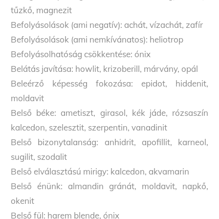
tűzkő, magnezit
Befolyásolások (ami negatív): achát, vízachát, zafír
Befolyásolások (ami nemkívánatos): heliotrop
Befolyásolhatóság csökkentése: ónix
Belátás javítása: howlit, krizoberill, márvány, opál
Beleérző képesség fokozása: epidot, hiddenit,
moldavit
Belső béke: ametiszt, girasol, kék jáde, rózsaszín
kalcedon, szelesztit, szerpentin, vanadinit
Belső bizonytalanság: anhidrit, apofillit, karneol,
sugilit, szodalit
Belső elválasztású mirigy: kalcedon, akvamarin
Belső énünk: almandin gránát, moldavit, napkő,
okenit
Belső fül: harem blende, ónix