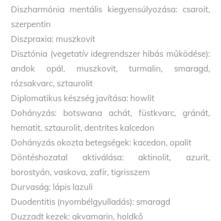
Diszharmónia mentális kiegyensúlyozása: csaroit,
szerpentin
Diszpraxia: muszkovit
Disztónia (vegetatív idegrendszer hibás működése):
andok opál, muszkovit, turmalin, smaragd,
rózsakvarc, sztaurolit
Diplomatikus készség javítása: howlit
Dohányzás: botswana achát, füstkvarc, gránát,
hematit, sztaurolit, dentrites kalcedon
Dohányzás okozta betegségek: kacedon, opalit
Döntéshozatal aktiválása: aktinolit, azurit,
borostyán, vaskova, zafír, tigrisszem
Durvaság: lápis lazuli
Duodentitis (nyombélgyulladás): smaragd
Duzzadt kezek: akvamarin, holdkő