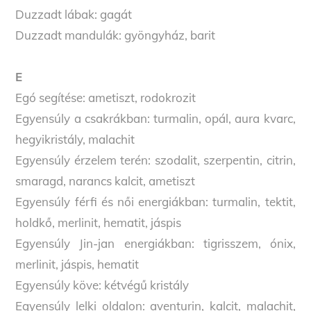
Duzzadt lábak: gagát
Duzzadt mandulák: gyöngyház, barit
E
Egó segítése: ametiszt, rodokrozit
Egyensúly a csakrákban: turmalin, opál, aura kvarc,
hegyikristály, malachit
Egyensúly érzelem terén: szodalit, szerpentin, citrin,
smaragd, narancs kalcit, ametiszt
Egyensúly férfi és női energiákban: turmalin, tektit,
holdkő, merlinit, hematit, jáspis
Egyensúly Jin-jan energiákban: tigrisszem, ónix,
merlinit, jáspis, hematit
Egyensúly köve: kétvégű kristály
Egyensúly lelki oldalon: aventurin, kalcit, malachit,