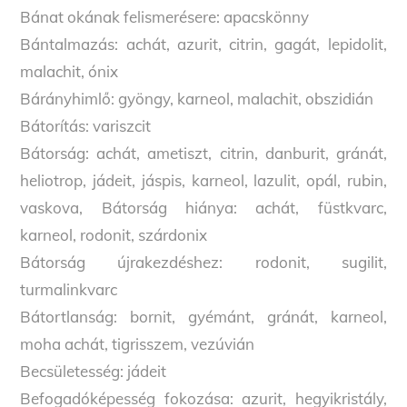
Bánat okának felismerésere: apacskönny
Bántalmazás: achát, azurit, citrin, gagát, lepidolit,
malachit, ónix
Bárányhimlő: gyöngy, karneol, malachit, obszidián
Bátorítás: variszcit
Bátorság: achát, ametiszt, citrin, danburit, gránát,
heliotrop, jádeit, jáspis, karneol, lazulit, opál, rubin,
vaskova, Bátorság hiánya: achát, füstkvarc,
karneol, rodonit, szárdonix
Bátorság újrakezdéshez: rodonit, sugilit,
turmalinkvarc
Bátortlanság: bornit, gyémánt, gránát, karneol,
moha achát, tigrisszem, vezúvián
Becsületesség: jádeit
Befogadóképesség fokozása: azurit, hegyikristály,