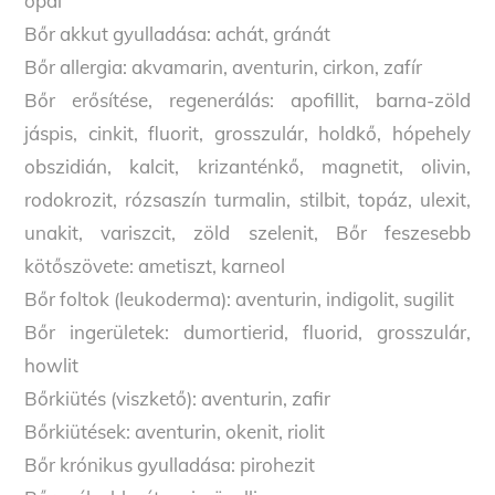
opál
Bőr akkut gyulladása: achát, gránát
Bőr allergia: akvamarin, aventurin, cirkon, zafír
Bőr erősítése, regenerálás: apofillit, barna-zöld
jáspis, cinkit, fluorit, grosszulár, holdkő, hópehely
obszidián, kalcit, krizanténkő, magnetit, olivin,
rodokrozit, rózsaszín turmalin, stilbit, topáz, ulexit,
unakit, variszcit, zöld szelenit, Bőr feszesebb
kötőszövete: ametiszt, karneol
Bőr foltok (leukoderma): aventurin, indigolit, sugilit
Bőr ingerületek: dumortierid, fluorid, grosszulár,
howlit
Bőrkiütés (viszkető): aventurin, zafir
Bőrkiütések: aventurin, okenit, riolit
Bőr krónikus gyulladása: pirohezit