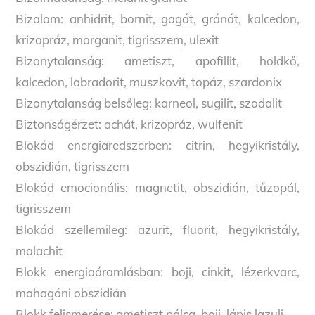
Bizalom: anhidrit, bornit, gagát, gránát, kalcedon,
krizopráz, morganit, tigrisszem, ulexit
Bizonytalanság: ametiszt, apofillit, holdkő,
kalcedon, labradorit, muszkovit, topáz, szardonix
Bizonytalanság belsőleg: karneol, sugilit, szodalit
Biztonságérzet: achát, krizopráz, wulfenit
Blokád energiaredszerben: citrin, hegyikristály,
obszidián, tigrisszem
Blokád emocionális: magnetit, obszidián, tűzopál,
tigrisszem
Blokád szellemileg: azurit, fluorit, hegyikristály,
malachit
Blokk energiaáramlásban: boji, cinkit, lézerkvarc,
mahagóni obszidián
Blokk felismerése: ametiszt pálca, boji, lápis lazuli