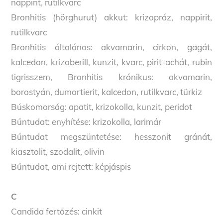
nappirit, rutilkvarc
Bronhitis (hörghurut) akkut: krizopráz, nappirit,
rutilkvarc
Bronhitis általános: akvamarin, cirkon, gagát,
kalcedon, krizoberill, kunzit, kvarc, pirit-achát, rubin
tigrisszem, Bronhitis krónikus: akvamarin,
borostyán, dumortierit, kalcedon, rutilkvarc, türkiz
Búskomorság: apatit, krizokolla, kunzit, peridot
Bűntudat: enyhítése: krizokolla, larimár
Bűntudat megszüntetése: hesszonit gránát,
kiasztolit, szodalit, olivin
Bűntudat, ami rejtett: képjáspis
C
Candida fertőzés: cinkit