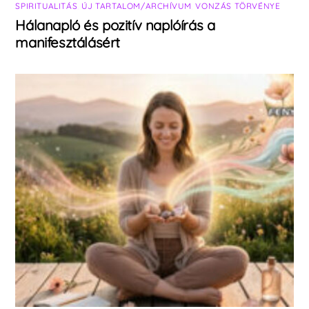
SPIRITUALITÁS
,
ÚJ TARTALOM/ARCHÍVUM
,
VONZÁS TÖRVÉNYE
Hálanapló és pozitív naplóírás a
manifesztálásért