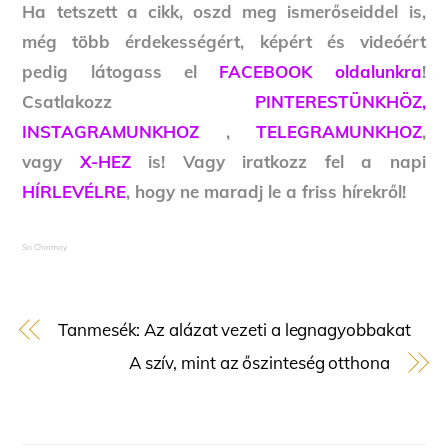
Ha tetszett a cikk, oszd meg ismerőseiddel is,
még több érdekességért, képért és videóért
pedig látogass el
FACEBOOK oldalunkra
!
Csatlakozz
PINTERESTÜNKHÖZ,
INSTAGRAMUNKHOZ
,
TELEGRAMUNKHOZ
,
vagy
X-HEZ
is! Vagy iratkozz fel a napi
HÍRLEVÉLRE
, hogy ne maradj le a friss hírekről!
Sri Chinmoy
Tanmesék: Az alázat vezeti a legnagyobbakat
A szív, mint az őszinteség otthona