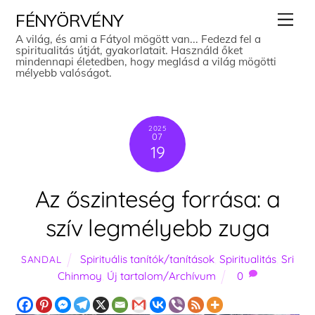
Skip
Men
FÉNYÖRVÉNY
to
A világ, és ami a Fátyol mögött van... Fedezd fel a
spiritualitás útját, gyakorlatait. Használd őket
content
mindennapi életedben, hogy meglásd a világ mögötti
mélyebb valóságot.
2025
07
19
Az őszinteség forrása: a
szív legmélyebb zuga
Spirituális tanítók/tanítások
,
Spiritualitás
,
Sri
SANDAL
Chinmoy
,
Új tartalom/Archívum
0