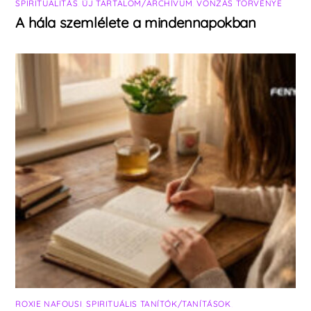
SPIRITUALITÁS
,
ÚJ TARTALOM/ARCHÍVUM
,
VONZÁS TÖRVÉNYE
A hála szemlélete a mindennapokban
ROXIE NAFOUSI
,
SPIRITUÁLIS TANÍTÓK/TANÍTÁSOK
,