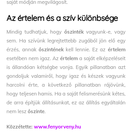
saját módján megvilágosít.
Az értelem és a szív különbsége
Mindig tudhatjuk, hogy
őszinték
vagyunk-e, vagy
sem. Ha szívünk legrejtettebb zugából jön elő egy
érzés, annak
őszintének
kell lennie. Ez az
értelem
esetében nem igaz. Az
értelem
a saját elképzeléseit
is állandóan kétségbe vonja. Egyik pillanatban azt
gondoljuk valamiről, hogy igaz és készek vagyunk
harcolni érte, a következő pillanatban rájövünk,
hogy teljesen hamis. Ha a saját felismerésünk kétes,
de arra építjük állításunkat, ez az állítás egyáltalán
nem lesz
őszinte
.
Közzétette:
www.fenyorveny.hu