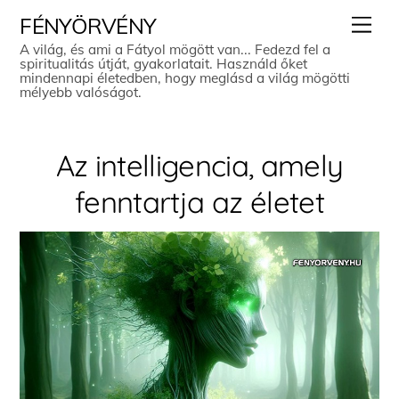
Skip
Men
FÉNYÖRVÉNY
to
A világ, és ami a Fátyol mögött van... Fedezd fel a
spiritualitás útját, gyakorlatait. Használd őket
content
mindennapi életedben, hogy meglásd a világ mögötti
mélyebb valóságot.
Az intelligencia, amely
fenntartja az életet