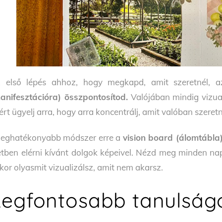
 első lépés ahhoz, hogy megkapd, amit szeretnél, 
anifesztációra) összpontosítod.
Valójában mindig vizual
ért ügyelj arra, hogy arra koncentrálj, amit valóban szeretn
leghatékonyabb módszer erre a
vision board (álomtábla
etben elérni kívánt dolgok képeivel. Nézd meg minden nap,
kor olyasmit vizualizálsz, amit nem akarsz.
Legfontosabb tanulság