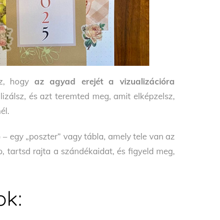
az, hogy
az agyad erejét a vizualizációra
izálsz, és azt teremted meg, amit elképzelsz,
él.
)
– egy „poszter” vagy tábla, amely tele van az
 tartsd rajta a szándékaidat, és figyeld meg,
ok: