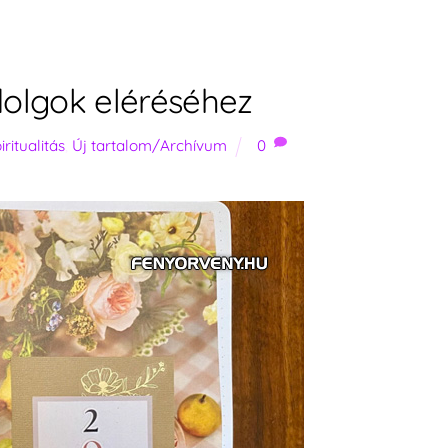
dolgok eléréséhez
iritualitás
,
Új tartalom/Archívum
0