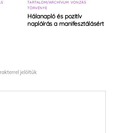
ÁS
TARTALOM/ARCHÍVUM
,
VONZÁS
TÖRVÉNYE
Hálanapló és pozitív
naplóírás a manifesztálásért
akterrel jelöltük