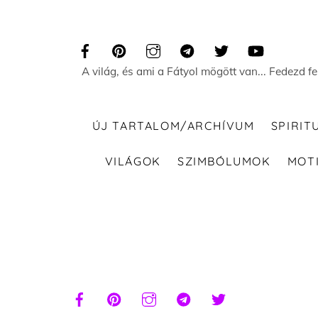
Skip
to
content
A világ, és ami a Fátyol mögött van... Fedezd f
ÚJ TARTALOM/ARCHÍVUM
SPIRIT
VILÁGOK
SZIMBÓLUMOK
MOT