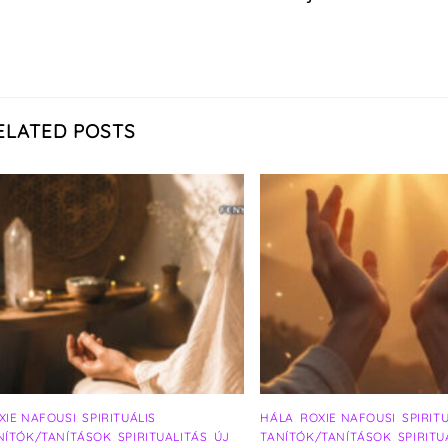
ELATED POSTS
XIE NAFOUSI
,
SPIRITUÁLIS
HÁLA
,
ROXIE NAFOUSI
,
SPIRIT
NÍTÓK/TANÍTÁSOK
,
SPIRITUALITÁS
,
ÚJ
TANÍTÓK/TANÍTÁSOK
,
SPIRITU