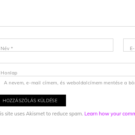
Név
*
E-
Honlap
A nevem, e-mail címem, és weboldalcímem mentése a b
is site uses Akismet to reduce spam.
Learn how your comme