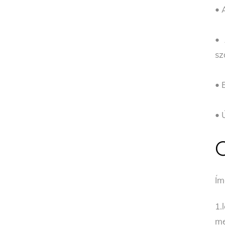
• 
•
sz
• 
• 
Ím
1.
me