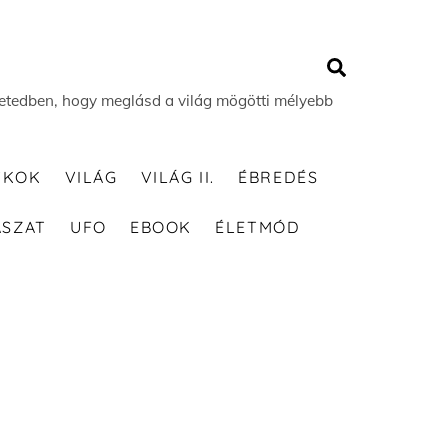
Search
 életedben, hogy meglásd a világ mögötti mélyebb
TKOK
VILÁG
VILÁG II.
ÉBREDÉS
ÁSZAT
UFO
EBOOK
ÉLETMÓD