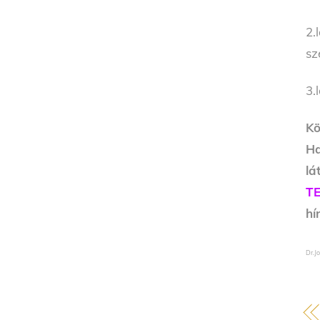
2.
sz
3.
Kö
Ha
l
T
hí
Dr.Jo