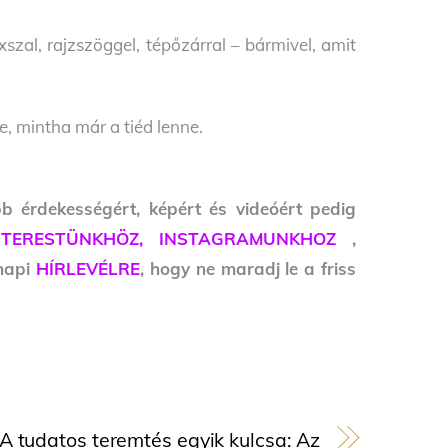
szal, rajzszöggel, tépőzárral – bármivel, amit
, mintha már a tiéd lenne.
bb érdekességért, képért és videóért pedig
NTERESTÜNKHÖZ,
INSTAGRAMUNKHOZ
,
 napi
HÍRLEVÉLRE
, hogy ne maradj le a friss
A tudatos teremtés egyik kulcsa: Az