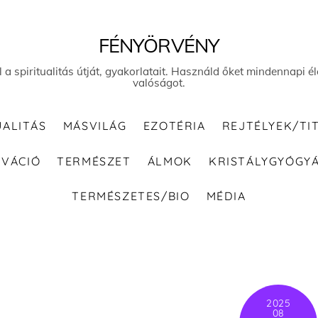
FÉNYÖRVÉNY
el a spiritualitás útját, gyakorlatait. Használd őket mindennapi
valóságot.
UALITÁS
MÁSVILÁG
EZOTÉRIA
REJTÉLYEK/TI
IVÁCIÓ
TERMÉSZET
ÁLMOK
KRISTÁLYGYÓGY
TERMÉSZETES/BIO
MÉDIA
2025
08