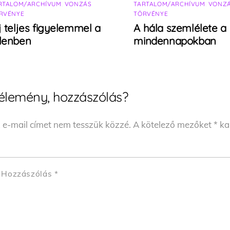
RTALOM/ARCHÍVUM
,
VONZÁS
TARTALOM/ARCHÍVUM
,
VONZ
RVÉNYE
TÖRVÉNYE
j teljes figyelemmel a
A hála szemlélete a
elenben
mindennapokban
élemény, hozzászólás?
 e-mail címet nem tesszük közzé.
A kötelező mezőket
*
kar
Hozzászólás
*