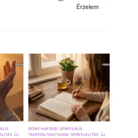
Érzelem
UÁLIS
ROXIE NAFOUSI
,
SPIRITUÁLIS
ALITÁS
,
ÚJ
TANÍTÓK/TANÍTÁSOK
,
SPIRITUALITÁS
,
ÚJ