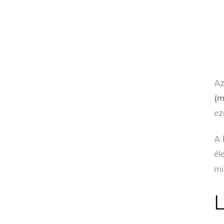
Az
(m
ez
A 
él
mi