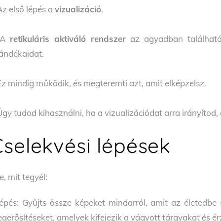
Az első lépés a
vizualizáció
.
 A
retikuláris aktiváló rendszer
az agyadban található 
ándékaidat.
Ez mindig működik, és megteremti azt, amit elképzelsz.
Úgy tudod kihasználni, ha a vizualizációdat arra irányítod,
Cselekvési lépések
e, mit tegyél:
lépés: Gyűjts össze képeket mindarról, amit az életedbe 
gerősítéseket, amelyek kifejezik a vágyott tárgyakat és ér