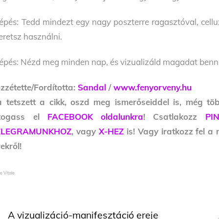
lépés: Tedd mindezt egy nagy poszterre ragasztóval, cellux
eretsz használni.
lépés: Nézd meg minden nap, és vizualizáld magadat benne
zzétette/Fordította:
Sandal
/
www.fenyorveny.hu
 tetszett a cikk, oszd meg ismerőseiddel is, még tö
átogass el
FACEBOOK oldalunkra
! Csatlakozz
PI
ELEGRAMUNKHOZ
, vagy
X-HEZ
is! Vagy iratkozz fel a
rekről!
e Vitale
A vizualizáció-manifesztáció ereje