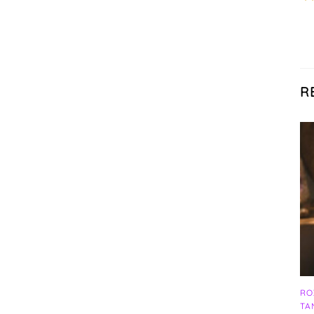
R
RO
TA