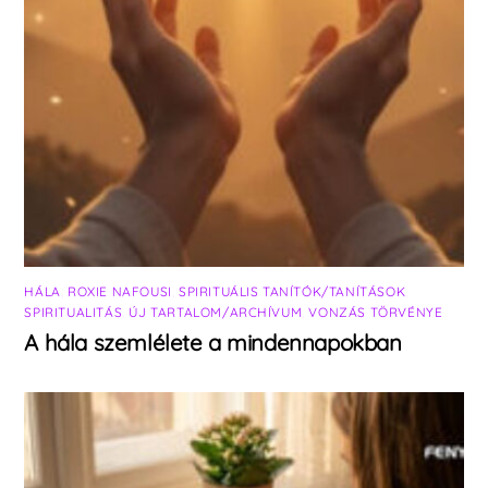
HÁLA
,
ROXIE NAFOUSI
,
SPIRITUÁLIS TANÍTÓK/TANÍTÁSOK
,
SPIRITUALITÁS
,
ÚJ TARTALOM/ARCHÍVUM
,
VONZÁS TÖRVÉNYE
A hála szemlélete a mindennapokban