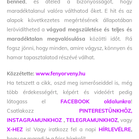
benned
, és átéled a bizonyosságot, hogy
maradéktalanul valóra válthatod őket. E hit és az
alapok következetes megértésének állapotában
lerövidítheted a
vágyad megszületése és teljes és
maradéktalan megvalósulása
közötti időt. Rá
fogsz jönni, hogy minden, amire vágysz, könnyen és
hamar tapasztalatod részévé válhat.
Közzétette:
www.fenyorveny.hu
Ha tetszett a cikk, oszd meg ismerőseiddel is, még
több érdekességért, képért és videóért pedig
látogass el
FACEBOOK oldalunkra
!
Csatlakozz
PINTERESTÜNKHÖZ,
INSTAGRAMUNKHOZ
,
TELEGRAMUNKHOZ
,
vagy
X-HEZ
is! Vagy iratkozz fel a napi
HÍRLEVÉLRE
,
hogy ne maradj le a friss hírekről!