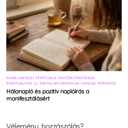
ROXIE NAFOUSI
,
SPIRITUÁLIS TANÍTÓK/TANÍTÁSOK
,
SPIRITUALITÁS
,
ÚJ TARTALOM/ARCHÍVUM
,
VONZÁS TÖRVÉNYE
Hálanapló és pozitív naplóírás a
manifesztálásért
Vélemény, hozzászólás?