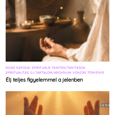
ROXIE NAFOUSI
,
SPIRITUÁLIS TANÍTÓK/TANÍTÁSOK
,
SPIRITUALITÁS
,
ÚJ TARTALOM/ARCHÍVUM
,
VONZÁS TÖRVÉNYE
Élj teljes figyelemmel a jelenben