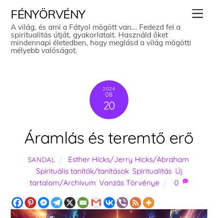
Skip
Men
FÉNYÖRVÉNY
to
A világ, és ami a Fátyol mögött van... Fedezd fel a
spiritualitás útját, gyakorlatait. Használd őket
content
mindennapi életedben, hogy meglásd a világ mögötti
mélyebb valóságot.
2024
08
20
Áramlás és teremtő erő
Esther Hicks/Jerry Hicks/Abraham
,
SANDAL
Spirituális tanítók/tanítások
,
Spiritualitás
,
Új
tartalom/Archívum
,
Vonzás Törvénye
0