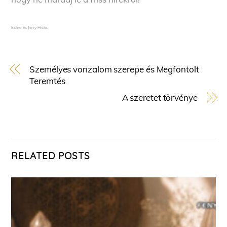
Esher és Jerry Hicks
Személyes vonzalom szerepe és Megfontolt
Teremtés
A szeretet törvénye
RELATED POSTS