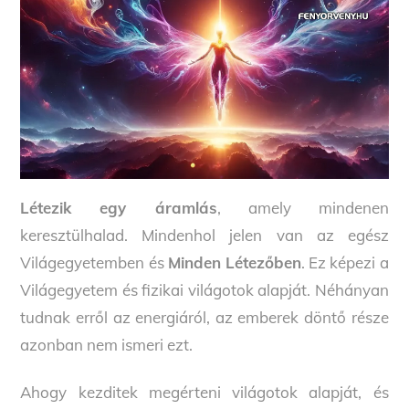
Létezik egy áramlás
, amely mindenen
keresztülhalad. Mindenhol jelen van az egész
Világegyetemben és
Minden Létezőben
. Ez képezi a
Világegyetem és fizikai világotok alapját. Néhányan
tudnak erről az energiáról, az emberek döntő része
azonban nem ismeri ezt.
Ahogy kezditek megérteni világotok alapját, és