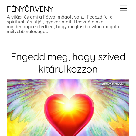
Skip
Men
FÉNYÖRVÉNY
to
A világ, és ami a Fátyol mögött van... Fedezd fel a
spiritualitás útját, gyakorlatait. Használd őket
content
mindennapi életedben, hogy meglásd a világ mögötti
mélyebb valóságot.
Engedd meg, hogy szíved
kitárulkozzon