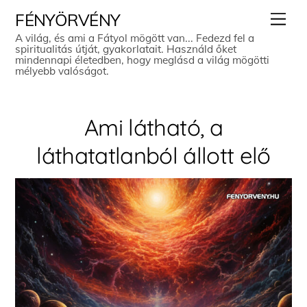
Skip
Men
FÉNYÖRVÉNY
to
A világ, és ami a Fátyol mögött van... Fedezd fel a
spiritualitás útját, gyakorlatait. Használd őket
content
mindennapi életedben, hogy meglásd a világ mögötti
mélyebb valóságot.
Ami látható, a
láthatatlanból állott elő