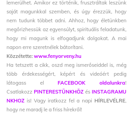
lemerülhet. Amikor ez történik, frusztráltak leszünk
saját magunkkal szemben, és úgy érezzük, hogy
nem tudunk többet adni. Ahhoz, hogy életünkben
megőrizhessük az egyensúlyt, spirituális feladatunk,
hogy mi magunk is elfogadjunk dolgokat. A mai
napon erre szeretnélek bátorítani.
Közzétette:
www.fenyorveny.hu
Ha tetszett a cikk, oszd meg ismerőseiddel is, még
több érdekességért, képért és videóért pedig
látogass el
FACEBOOK oldalunkra
!
Csatlakozz
PINTERESTÜNKHÖZ
és
INSTAGRAMU
NKHOZ
is! Vagy iratkozz fel a napi
HÍRLEVÉLRE
,
hogy ne maradj le a friss hírekről!