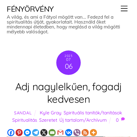
Skip
Men
FÉNYÖRVÉNY
to
A világ, és ami a Fátyol mögött van... Fedezd fel a
spiritualitás útját, gyakorlatait. Használd őket
content
mindennapi életedben, hogy meglásd a világ mögötti
mélyebb valóságot.
2023
07
06
Adj nagylelkűen, fogadj
kedvesen
Kyle Gray
,
Spirituális tanítók/tanítások
,
SANDAL
Spiritualitás
,
Szeretet
,
Új tartalom/Archívum
0