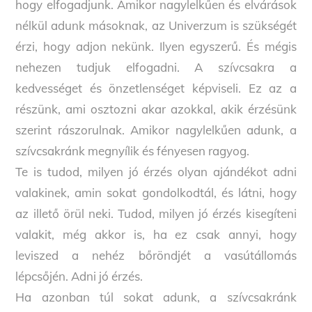
hogy elfogadjunk. Amikor nagylelkűen és elvárások
nélkül adunk másoknak, az Univerzum is szükségét
érzi, hogy adjon nekünk. Ilyen egyszerű. És mégis
nehezen tudjuk elfogadni. A szívcsakra a
kedvességet és önzetlenséget képviseli. Ez az a
részünk, ami osztozni akar azokkal, akik érzésünk
szerint rászorulnak. Amikor nagylelkűen adunk, a
szívcsakránk megnyílik és fényesen ragyog.
Te is tudod, milyen jó érzés olyan ajándékot adni
valakinek, amin sokat gondolkodtál, és látni, hogy
az illető örül neki. Tudod, milyen jó érzés kisegíteni
valakit, még akkor is, ha ez csak annyi, hogy
leviszed a nehéz bőröndjét a vasútállomás
lépcsőjén. Adni jó érzés.
Ha azonban túl sokat adunk, a szívcsakránk