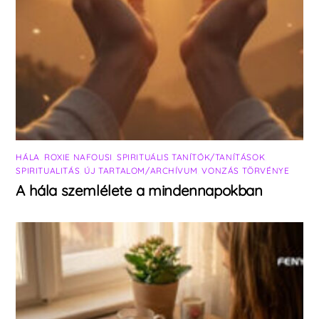
HÁLA
,
ROXIE NAFOUSI
,
SPIRITUÁLIS TANÍTÓK/TANÍTÁSOK
,
SPIRITUALITÁS
,
ÚJ TARTALOM/ARCHÍVUM
,
VONZÁS TÖRVÉNYE
A hála szemlélete a mindennapokban