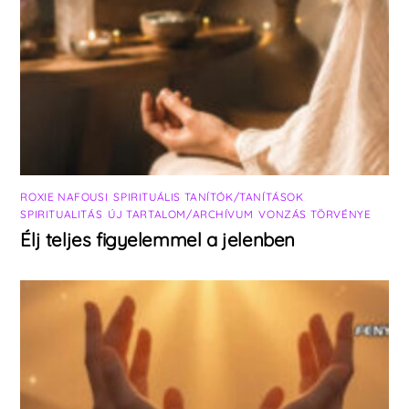
ROXIE NAFOUSI
,
SPIRITUÁLIS TANÍTÓK/TANÍTÁSOK
,
SPIRITUALITÁS
,
ÚJ TARTALOM/ARCHÍVUM
,
VONZÁS TÖRVÉNYE
Élj teljes figyelemmel a jelenben