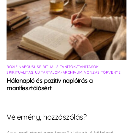
ROXIE NAFOUSI
,
SPIRITUÁLIS TANÍTÓK/TANÍTÁSOK
,
SPIRITUALITÁS
,
ÚJ TARTALOM/ARCHÍVUM
,
VONZÁS TÖRVÉNYE
Hálanapló és pozitív naplóírás a
manifesztálásért
Vélemény, hozzászólás?
Az e-mail címet nem tesszük közzé.
A kötelező