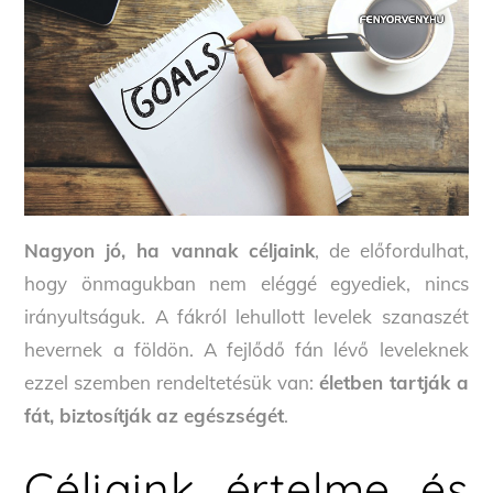
Nagyon jó, ha vannak céljaink
, de előfordulhat,
hogy önmagukban nem eléggé egyediek, nincs
irányultságuk. A fákról lehullott levelek szanaszét
hevernek a földön. A fejlődő fán lévő leveleknek
ezzel szemben rendeltetésük van:
életben tartják a
fát, biztosítják az egészségét
.
Céljaink értelme és