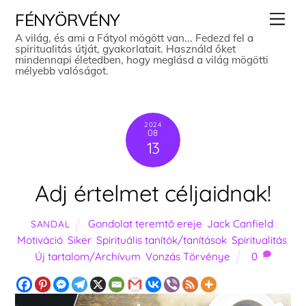
Skip
Men
FÉNYÖRVÉNY
to
A világ, és ami a Fátyol mögött van... Fedezd fel a
spiritualitás útját, gyakorlatait. Használd őket
content
mindennapi életedben, hogy meglásd a világ mögötti
mélyebb valóságot.
2024
08
13
Adj értelmet céljaidnak!
Gondolat teremtő ereje
,
Jack Canfield
,
SANDAL
Motiváció
,
Siker
,
Spirituális tanítók/tanítások
,
Spiritualitás
,
Új tartalom/Archívum
,
Vonzás Törvénye
0