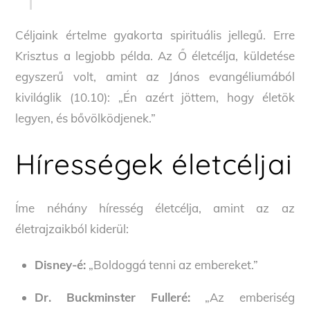
Céljaink értelme gyakorta spirituális jellegű. Erre
Krisztus a legjobb példa. Az Ő életcélja, küldetése
egyszerű volt, amint az János evangéliumából
kiviláglik (10.10): „Én azért jöttem, hogy életök
legyen, és bővölködjenek.”
Hírességek életcéljai
Íme néhány híresség életcélja, amint az az
életrajzaikból kiderül:
Disney-é:
„Boldoggá tenni az embereket.”
Dr. Buckminster Fulleré:
„Az emberiség