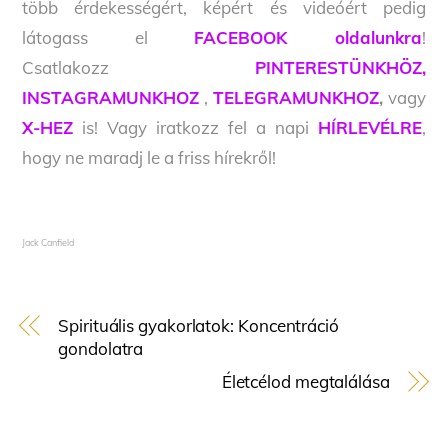
több érdekességért, képért és videóért pedig
látogass el
FACEBOOK oldalunkra
!
Csatlakozz
PINTERESTÜNKHÖZ,
INSTAGRAMUNKHOZ
,
TELEGRAMUNKHOZ
,
vagy
X-HEZ
is! Vagy iratkozz fel a napi
HÍRLEVÉLRE
,
hogy ne maradj le a friss hírekről!
Jack Canfield
Spirituális gyakorlatok: Koncentráció
gondolatra
Életcélod megtalálása