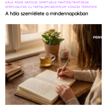
HÁLA
,
ROXIE NAFOUSI
,
SPIRITUÁLIS TANÍTÓK/TANÍTÁSOK
,
SPIRITUALITÁS
,
ÚJ TARTALOM/ARCHÍVUM
,
VONZÁS TÖRVÉNYE
A hála szemlélete a mindennapokban