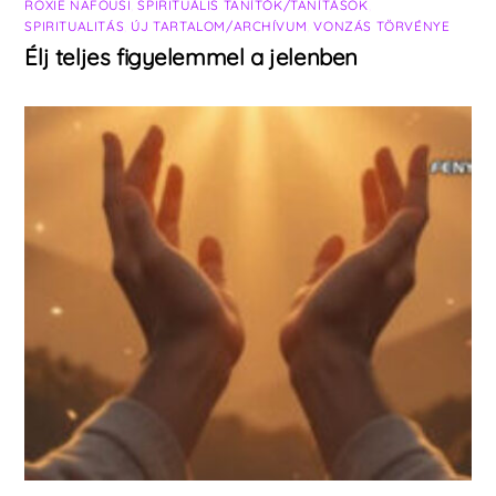
ROXIE NAFOUSI
,
SPIRITUÁLIS TANÍTÓK/TANÍTÁSOK
,
SPIRITUALITÁS
,
ÚJ TARTALOM/ARCHÍVUM
,
VONZÁS TÖRVÉNYE
Élj teljes figyelemmel a jelenben