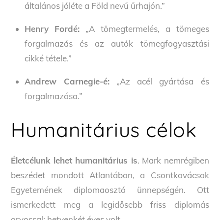
általános jóléte a Föld nevű űrhajón.”
Henry Fordé:
„A tömegtermelés, a tömeges
forgalmazás és az autók tömegfogyasztási
cikké tétele.”
Andrew Carnegie-é:
„Az acél gyártása és
forgalmazása.”
Humanitárius célok
Életcélunk lehet humanitárius is
. Mark nemrégiben
beszédet mondott Atlantában, a Csontkovácsok
Egyetemének diplomaosztó ünnepségén. Ott
ismerkedett meg a legidősebb friss diplomás
orvossal; hetvenkét éves volt.