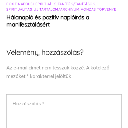
ROXIE NAFOUSI
,
SPIRITUÁLIS TANÍTÓK/TANÍTÁSOK
,
SPIRITUALITÁS
,
ÚJ TARTALOM/ARCHÍVUM
,
VONZÁS TÖRVÉNYE
Hálanapló és pozitív naplóírás a
manifesztálásért
Vélemény, hozzászólás?
Az e-mail címet nem tesszük közzé.
A kötelező
mezőket
*
karakterrel jelöltük
Hozzászólás
*