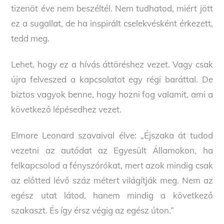
tizenöt éve nem beszéltél. Nem tudhatod, miért jött
ez a sugallat, de ha inspirált cselekvésként érkezett,
tedd meg.
Lehet, hogy ez a hívás áttöréshez vezet. Vagy csak
újra felveszed a kapcsolatot egy régi baráttal. De
biztos vagyok benne, hogy hozni fog valamit, ami a
következő lépésedhez vezet.
Elmore Leonard szavaival élve: „Éjszaka át tudod
vezetni az autódat az Egyesült Államokon, ha
felkapcsolod a fényszórókat, mert azok mindig csak
az előtted lévő száz métert világítják meg. Nem az
egész utat látod, hanem mindig a következő
szakaszt. És így érsz végig az egész úton.”