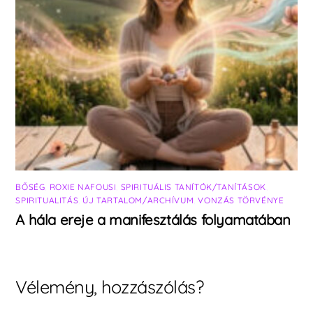
BŐSÉG
,
ROXIE NAFOUSI
,
SPIRITUÁLIS TANÍTÓK/TANÍTÁSOK
,
SPIRITUALITÁS
,
ÚJ TARTALOM/ARCHÍVUM
,
VONZÁS TÖRVÉNYE
A hála ereje a manifesztálás folyamatában
Vélemény, hozzászólás?