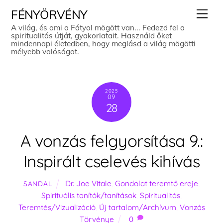
Skip
Men
FÉNYÖRVÉNY
to
A világ, és ami a Fátyol mögött van... Fedezd fel a
spiritualitás útját, gyakorlatait. Használd őket
content
mindennapi életedben, hogy meglásd a világ mögötti
mélyebb valóságot.
2025
09
28
A vonzás felgyorsítása 9.:
Inspirált cselevés kihívás
Dr. Joe Vitale
,
Gondolat teremtő ereje
,
SANDAL
Spirituális tanítók/tanítások
,
Spiritualitás
,
Teremtés/Vizualizáció
,
Új tartalom/Archívum
,
Vonzás
Törvénye
0