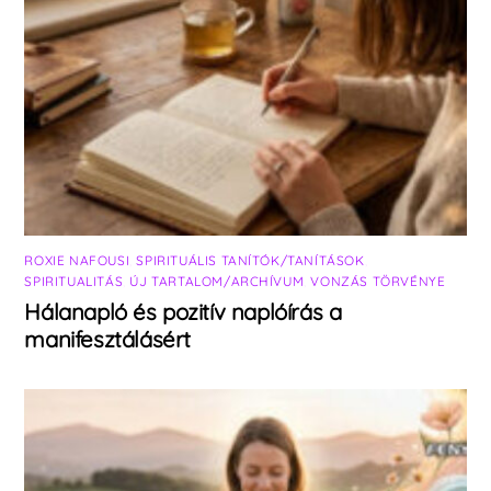
ROXIE NAFOUSI
,
SPIRITUÁLIS TANÍTÓK/TANÍTÁSOK
,
SPIRITUALITÁS
,
ÚJ TARTALOM/ARCHÍVUM
,
VONZÁS TÖRVÉNYE
Hálanapló és pozitív naplóírás a
manifesztálásért