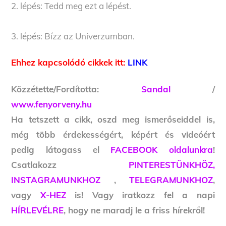
2. lépés: Tedd meg ezt a lépést.
3. lépés: Bízz az Univerzumban.
Ehhez kapcsolódó cikkek itt:
LINK
Közzétette/Fordította:
Sandal
/
www.fenyorveny.hu
Ha tetszett a cikk, oszd meg ismerőseiddel is,
még több érdekességért, képért és videóért
pedig látogass el
FACEBOOK oldalunkra
!
Csatlakozz
PINTERESTÜNKHÖZ,
INSTAGRAMUNKHOZ
,
TELEGRAMUNKHOZ
,
vagy
X-HEZ
is! Vagy iratkozz fel a napi
HÍRLEVÉLRE
, hogy ne maradj le a friss hírekről!