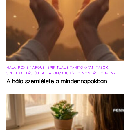
HÁLA
,
ROXIE NAFOUSI
,
SPIRITUÁLIS TANÍTÓK/TANÍTÁSOK
,
SPIRITUALITÁS
,
ÚJ TARTALOM/ARCHÍVUM
,
VONZÁS TÖRVÉNYE
A hála szemlélete a mindennapokban