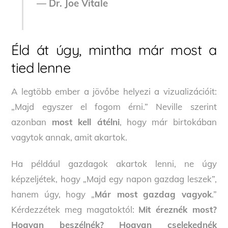
— Dr. Joe Vitale
Éld át úgy, mintha már most a
tied lenne
A legtöbb ember a jövőbe helyezi a vizualizációit:
„Majd egyszer el fogom érni.” Neville szerint
azonban
most kell átélni
, hogy már birtokában
vagytok annak, amit akartok.
Ha például gazdagok akartok lenni, ne úgy
képzeljétek, hogy „Majd egy napon gazdag leszek”,
hanem úgy, hogy „
Már most gazdag vagyok
.”
Kérdezzétek meg magatoktól:
Mit éreznék most?
Hogyan beszélnék? Hogyan cselekednék