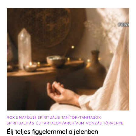
ROXIE NAFOUSI
,
SPIRITUÁLIS TANÍTÓK/TANÍTÁSOK
,
SPIRITUALITÁS
,
ÚJ TARTALOM/ARCHÍVUM
,
VONZÁS TÖRVÉNYE
Élj teljes figyelemmel a jelenben