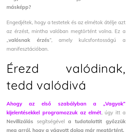
másképp?
Engedjétek, hogy a testetek és az elmétok átélje azt
az érzést, mintha valóban megtörtént volna. Ez a
„
valósnak érzés
”, amely kulcsfontosságú a
manifesztációban.
Érezd valódinak,
tedd valódivá
Ahogy az első szabályban a „Vagyok”
kijelentésekkel programozzuk az elmét
, úgy itt a
Nevillizálás
segítségével
a tudatalattit győzzük
meg arról, hogy a vágyott dolog már megtörtént.