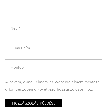
Név
*
E-mail cím
*
Honlap
A nevem, e-mail címem, és weboldalcímem mentése
a böngészőben a következő hozzászólásomhoz.