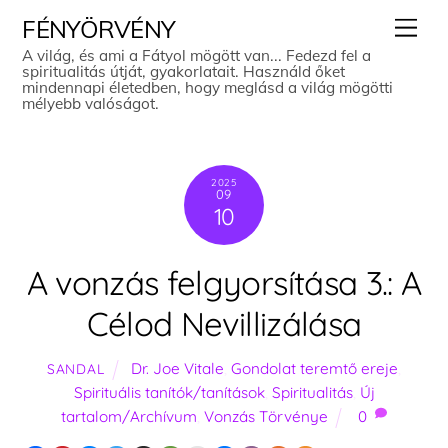
Skip
Men
FÉNYÖRVÉNY
to
A világ, és ami a Fátyol mögött van... Fedezd fel a
spiritualitás útját, gyakorlatait. Használd őket
content
mindennapi életedben, hogy meglásd a világ mögötti
mélyebb valóságot.
2025
09
10
A vonzás felgyorsítása 3.: A
Célod Nevillizálása
Dr. Joe Vitale
,
Gondolat teremtő ereje
,
SANDAL
Spirituális tanítók/tanítások
,
Spiritualitás
,
Új
tartalom/Archívum
,
Vonzás Törvénye
0