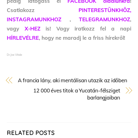
pedig látogass el
FACEBOOK oldalunkra
!
Csatlakozz
PINTERESTÜNKHÖZ,
INSTAGRAMUNKHOZ
,
TELEGRAMUNKHOZ
,
vagy
X-HEZ
is! Vagy iratkozz fel a napi
HÍRLEVÉLRE
, hogy ne maradj le a friss hírekről!
Dr.Joe Vitale
A francia lány, aki mentálisan utazik az időben
12 000 éves titok a Yucatán-félsziget
barlangjaiban
RELATED POSTS