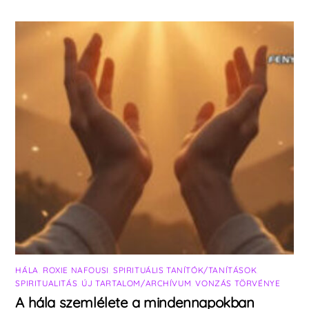
HÁLA
,
ROXIE NAFOUSI
,
SPIRITUÁLIS TANÍTÓK/TANÍTÁSOK
,
SPIRITUALITÁS
,
ÚJ TARTALOM/ARCHÍVUM
,
VONZÁS TÖRVÉNYE
A hála szemlélete a mindennapokban