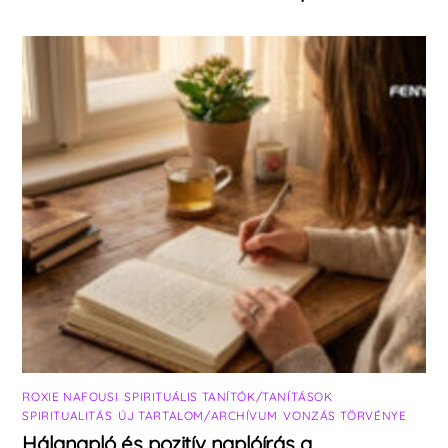
ROXIE NAFOUSI
,
SPIRITUÁLIS TANÍTÓK/TANÍTÁSOK
,
SPIRITUALITÁS
,
ÚJ TARTALOM/ARCHÍVUM
,
VONZÁS TÖRVÉNYE
Hálanapló és pozitív naplóírás a