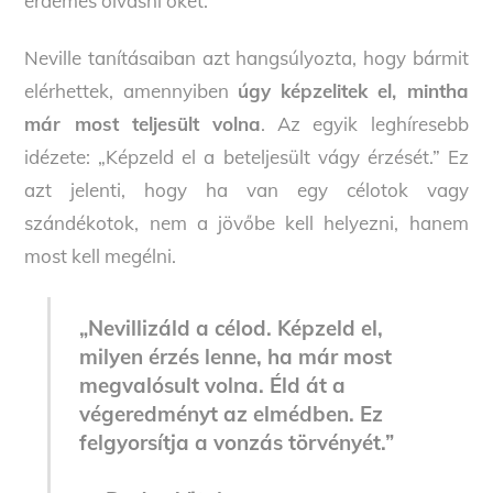
érdemes olvasni őket.
Neville tanításaiban azt hangsúlyozta, hogy bármit
elérhettek, amennyiben
úgy képzelitek el, mintha
már most teljesült volna
. Az egyik leghíresebb
idézete: „Képzeld el a beteljesült vágy érzését.” Ez
azt jelenti, hogy ha van egy célotok vagy
szándékotok, nem a jövőbe kell helyezni, hanem
most kell megélni.
„Nevillizáld a célod. Képzeld el,
milyen érzés lenne, ha már most
megvalósult volna. Éld át a
végeredményt az elmédben. Ez
felgyorsítja a vonzás törvényét.”