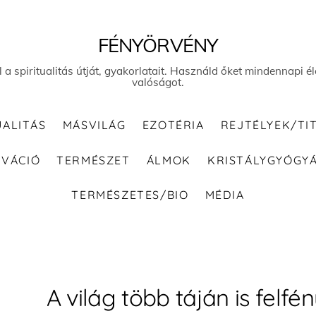
FÉNYÖRVÉNY
el a spiritualitás útját, gyakorlatait. Használd őket mindennapi
valóságot.
UALITÁS
MÁSVILÁG
EZOTÉRIA
REJTÉLYEK/TI
IVÁCIÓ
TERMÉSZET
ÁLMOK
KRISTÁLYGYÓGY
TERMÉSZETES/BIO
MÉDIA
A világ több táján is felfén