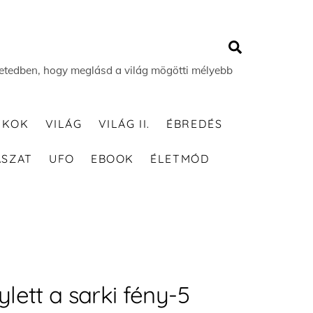
Search
 életedben, hogy meglásd a világ mögötti mélyebb
TKOK
VILÁG
VILÁG II.
ÉBREDÉS
ÁSZAT
UFO
EBOOK
ÉLETMÓD
ylett a sarki fény-5