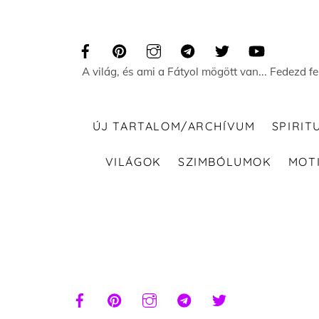
Skip
to
content
A világ, és ami a Fátyol mögött van... Fedezd f
ÚJ TARTALOM/ARCHÍVUM
SPIRIT
VILÁGOK
SZIMBÓLUMOK
MOT