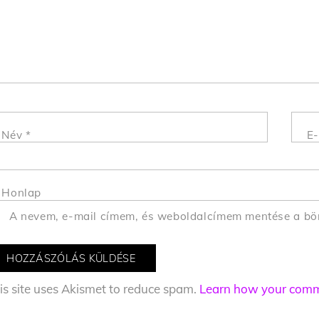
Név
*
E-
Honlap
A nevem, e-mail címem, és weboldalcímem mentése a b
is site uses Akismet to reduce spam.
Learn how your comme