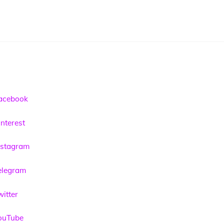
acebook
nterest
nstagram
elegram
itter
ouTube