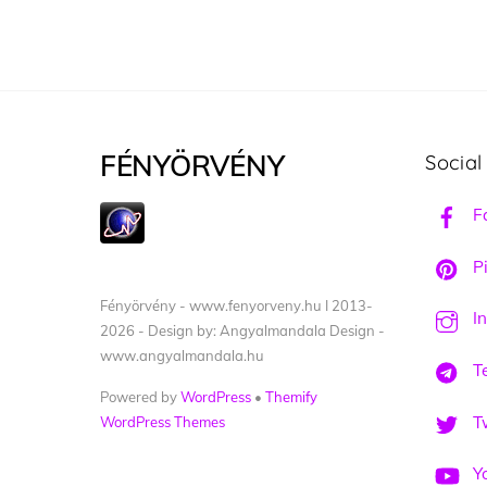
FÉNYÖRVÉNY
Social
F
Pi
Fényörvény - www.fenyorveny.hu I 2013-
I
2026 - Design by: Angyalmandala Design -
www.angyalmandala.hu
T
Powered by
WordPress
•
Themify
Tw
WordPress Themes
Y