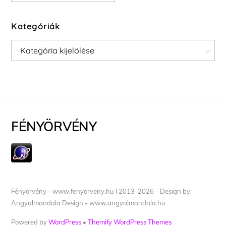
Kategóriák
Kategóriák
FÉNYÖRVÉNY
Fényörvény - www.fenyorveny.hu I 2013-2026 - Design by:
Angyalmandala Design - www.angyalmandala.hu
Powered by
WordPress
•
Themify WordPress Themes