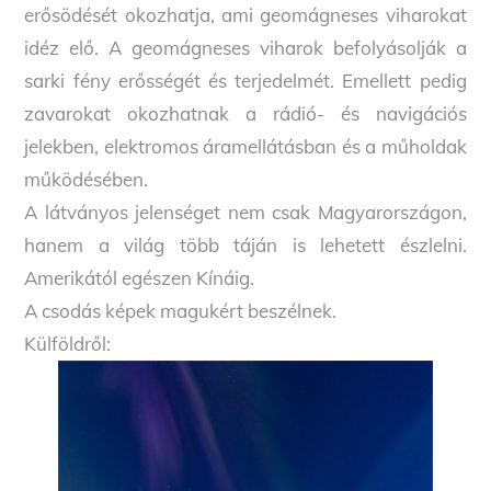
erősödését okozhatja, ami geomágneses viharokat
idéz elő. A geomágneses viharok befolyásolják a
sarki fény erősségét és terjedelmét. Emellett pedig
zavarokat okozhatnak a rádió- és navigációs
jelekben, elektromos áramellátásban és a műholdak
működésében.
A látványos jelenséget nem csak Magyarországon,
hanem a világ több táján is lehetett észlelni.
Amerikától egészen Kínáig.
A csodás képek magukért beszélnek.
Külföldről: