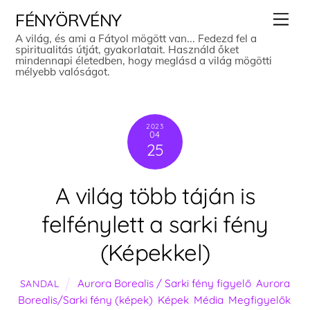
Skip
Men
FÉNYÖRVÉNY
to
A világ, és ami a Fátyol mögött van... Fedezd fel a
spiritualitás útját, gyakorlatait. Használd őket
content
mindennapi életedben, hogy meglásd a világ mögötti
mélyebb valóságot.
2023
04
25
A világ több táján is
felfénylett a sarki fény
(Képekkel)
Aurora Borealis / Sarki fény figyelő
,
Aurora
SANDAL
Borealis/Sarki fény (képek)
,
Képek
,
Média
,
Megfigyelők
,