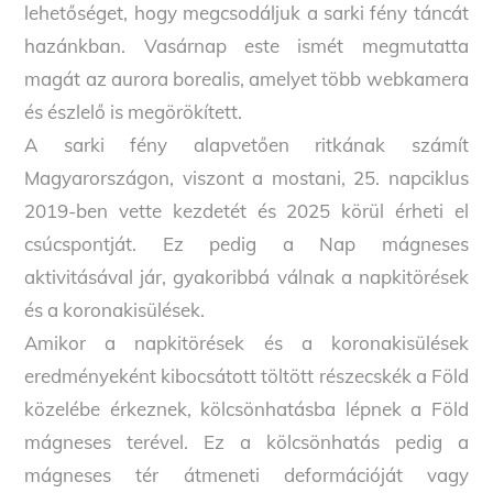
lehetőséget, hogy megcsodáljuk a sarki fény táncát
hazánkban. Vasárnap este ismét megmutatta
magát az aurora borealis, amelyet több webkamera
és észlelő is megörökített.
A sarki fény alapvetően ritkának számít
Magyarországon, viszont a mostani, 25. napciklus
2019-ben vette kezdetét és 2025 körül érheti el
csúcspontját. Ez pedig a Nap mágneses
aktivitásával jár, gyakoribbá válnak a napkitörések
és a koronakisülések.
Amikor a napkitörések és a koronakisülések
eredményeként kibocsátott töltött részecskék a Föld
közelébe érkeznek, kölcsönhatásba lépnek a Föld
mágneses terével. Ez a kölcsönhatás pedig a
mágneses tér átmeneti deformációját vagy