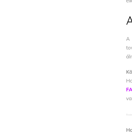
el
to
ál
Kö
Ha
FA
v
Roxi
Ha