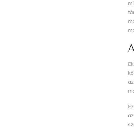
mi
tá
ma
mó
A
Ek
kö
az
m
Ez
az
s