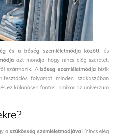
ég és a bőség szemléletmódja között
, és
tmódja
azt mondja, hogy nincs elég szeretet,
ről származik. A
bőség szemléletmódja
bízik
ifesztációs folyamat minden szakaszában
 és ez különösen fontos, amikor az univerzum
ekre?
gy a
szűkösség szemléletmódjával
(nincs elég