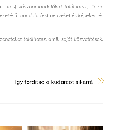
entes) vászonmandalákat találhatsz, illetve
i vezetésű mandala festményeket és képeket, és
neteket találhatsz, amik saját közvetítések.
Így fordítsd a kudarcot sikerré