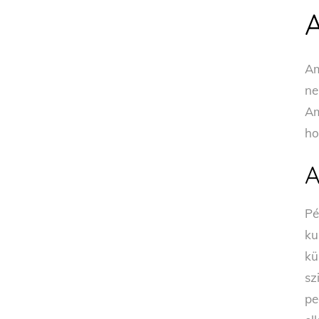
Am
ne
Am
ho
A
Pé
ku
kü
sz
pe