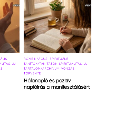
UÁLIS
ROXIE NAFOUSI
,
SPIRITUÁLIS
ALITÁS
,
ÚJ
TANÍTÓK/TANÍTÁSOK
,
SPIRITUALITÁS
,
ÚJ
ÁS
TARTALOM/ARCHÍVUM
,
VONZÁS
TÖRVÉNYE
Hálanapló és pozitív
naplóírás a manifesztálásért