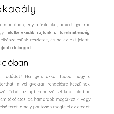
akadály
letmódjában, egy másik oka, amiért gyakran
ogy
felülkerekedik rajtunk a türelmetlenség
.
képzelésünk részleteit, és ha ez azt jelenti,
gjobb dologgal
.
ációban
z irodádat? Ha igen, akkor tudod, hogy a
arthat, mivel gyakran rendelésre készülnek,
szó. Tehát az új berendezéssel kapcsolatban
n nem tökéletes, de hamarabb megérkezik, vagy
lső teret, amely pontosan megfelel az eredeti