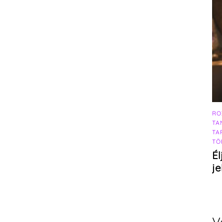
RO
TA
TA
TÖ
Él
j
V