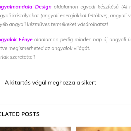
gyalmandala Design
oldalamon egyedi készítésű (AI m
gyali kristályokat (angyali energiákkal feltöltve), angyal
yéb angyali kézműves termékeket vásárolhatsz!
gyalok Fénye
oldalamon pedig minden nap új angyali üze
letve megismerheted az angyalok világát.
rlak szeretettel!
A kitartás végül meghozza a sikert
ELATED POSTS