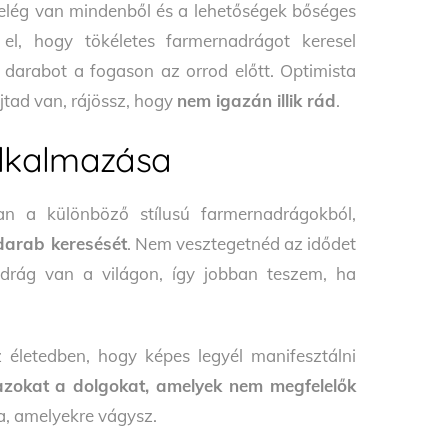
elég van mindenből és a lehetőségek bőséges
 el, hogy tökéletes farmernadrágot keresel
darabot a fogason az orrod előtt. Optimista
ajtad van, rájössz, hogy
nem igazán illik rád
.
alkalmazása
n a különböző stílusú farmernadrágokból,
 darab keresését
. Nem vesztegetnéd az idődet
adrág van a világon, így jobban teszem, ha
 életedben, hogy képes legyél manifesztálni
azokat a dolgokat, amelyek nem megfelelők
a, amelyekre vágysz.