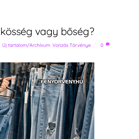
űkösség vagy bőség?
s
,
Új tartalom/Archívum
,
Vonzás Törvénye
0