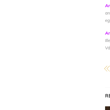
An
an
eg
An
Il
Vá
R