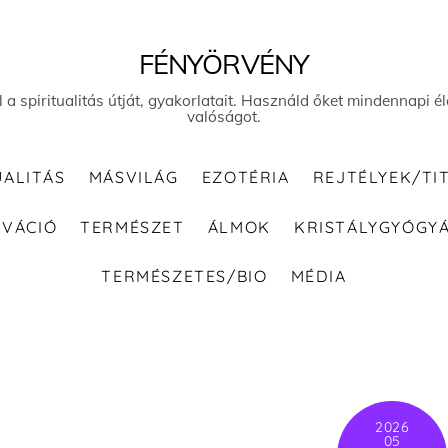
FÉNYÖRVÉNY
el a spiritualitás útját, gyakorlatait. Használd őket mindennapi
valóságot.
UALITÁS
MÁSVILÁG
EZOTÉRIA
REJTÉLYEK/TI
IVÁCIÓ
TERMÉSZET
ÁLMOK
KRISTÁLYGYÓGY
TERMÉSZETES/BIO
MÉDIA
2026
05