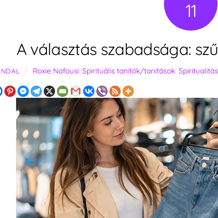
11
A választás szabadsága: sz
Roxie Nafousi
,
Spirituális tanítók/tanítások
,
Spiritualitá
ANDAL