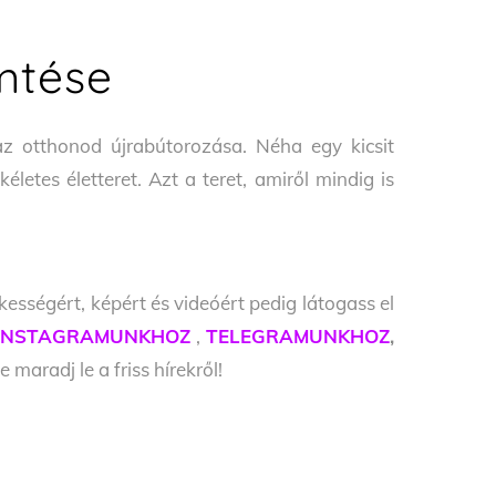
mtése
az otthonod újrabútorozása. Néha egy kicsit
letes életteret. Azt a teret, amiről mindig is
kességért, képért és videóért pedig látogass el
INSTAGRAMUNKHOZ
,
TELEGRAMUNKHOZ
,
e maradj le a friss hírekről!