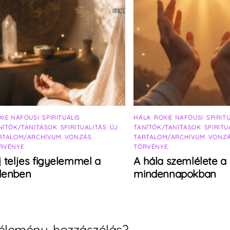
XIE NAFOUSI
,
SPIRITUÁLIS
HÁLA
,
ROXIE NAFOUSI
,
SPIRIT
NÍTÓK/TANÍTÁSOK
,
SPIRITUALITÁS
,
ÚJ
TANÍTÓK/TANÍTÁSOK
,
SPIRITU
RTALOM/ARCHÍVUM
,
VONZÁS
TARTALOM/ARCHÍVUM
,
VONZ
RVÉNYE
TÖRVÉNYE
j teljes figyelemmel a
A hála szemlélete a
elenben
mindennapokban
élemény, hozzászólás?