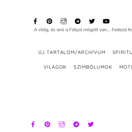
Skip
to
content
A világ, és ami a Fátyol mögött van... Fedezd f
ÚJ TARTALOM/ARCHÍVUM
SPIRIT
VILÁGOK
SZIMBÓLUMOK
MOT