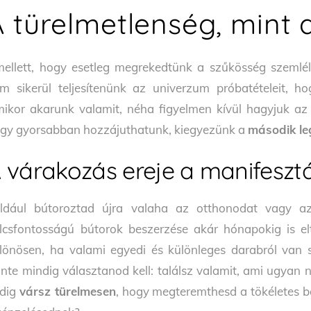
A türelmetlenség, mint 
ellett, hogy esetleg megrekedtünk a szűkösség szemlé
m sikerül teljesítenünk az univerzum próbatételeit, h
ikor akarunk valamit, néha figyelmen kívül hagyjuk az el
gy gyorsabban hozzájuthatunk, kiegyezünk a
második le
 várakozás ereje a manifeszt
ldául bútoroztad újra valaha az otthonodat vagy a
lcsfontosságú bútorok beszerzése akár hónapokig is elt
lönösen, ha valami egyedi és különleges darabról van 
inte mindig választanod kell: találsz valamit, ami ugya
dig
vársz türelmesen
, hogy megteremthesd a tökéletes be