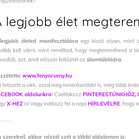
képzelésednek?
A legjobb élet megtere
A
legjobb életed manifesztálása
egy kicsit olyan, mint 
vább kell várni, mint remélted, hogy megteremthesd a töké
modtál, azt, amit először feltűztél az
álomtábládra
.
zzétette:
www.fenyorveny.hu
 tetszett a cikk, oszd meg ismerőseiddel is, még több érde
CEBOOK oldalunkra
! Csatlakozz
PINTERESTÜNKHÖZ,
agy
X-HEZ
is! Vagy iratkozz fel a napi
HÍRLEVÉLRE
, hogy n
e Nafousi
 szeretnél, akkor nézzél szét a többi oldalamon is: