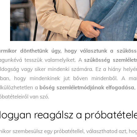
rmikor dönthetünk úgy, hogy választunk a szűköss
gunkévá tesszük valamelyiket. A
szűkösség szemléle
ldogság vagy siker mindenki számára. Ez a hiány helyé
ban, hogy mindenkinek jut bőven mindenből. A man
lkülözhetetlen a
bőség szemléletmódjának elfogadása
,
óbatételeiről van szó.
ogyan reagálsz a próbatétel
ikor szembesülsz egy próbatétellel, választhatod azt, ho