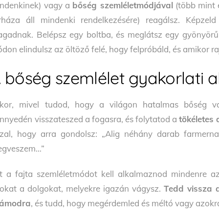
ndenkinek) vagy a
bőség szemléletmódjával
(több mint 
rháza áll mindenki rendelkezésére) reagálsz. Képzeld
gadnak. Belépsz egy boltba, és meglátsz egy gyönyörű 
don elindulsz az öltöző felé, hogy felpróbáld, és amikor r
 bőség szemlélet gyakorlati 
kor, mivel tudod, hogy a világon hatalmas bőség va
nnyedén visszateszed a fogasra, és folytatod a
tökéletes
zal, hogy arra gondolsz: „Alig néhány darab farmern
egveszem…”
t a fajta szemléletmódot kell alkalmaznod mindenre az
okat a dolgokat, melyekre igazán vágysz.
Tedd vissza 
zámodra
, és tudd, hogy megérdemled és méltó vagy azokr