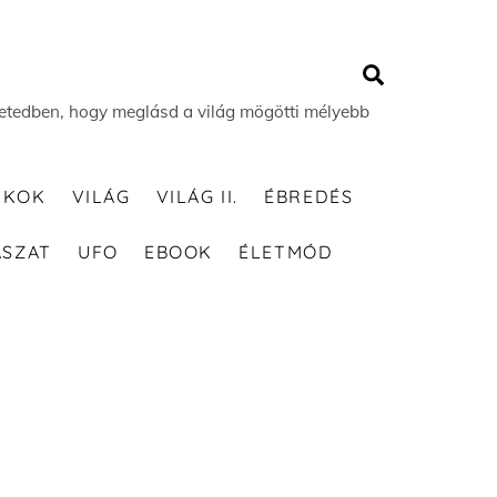
Search
 életedben, hogy meglásd a világ mögötti mélyebb
TKOK
VILÁG
VILÁG II.
ÉBREDÉS
ÁSZAT
UFO
EBOOK
ÉLETMÓD