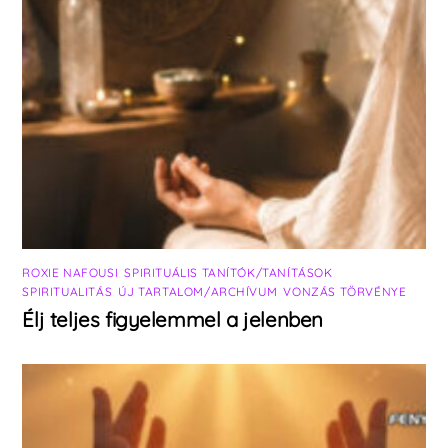
ROXIE NAFOUSI
,
SPIRITUÁLIS TANÍTÓK/TANÍTÁSOK
,
SPIRITUALITÁS
,
ÚJ TARTALOM/ARCHÍVUM
,
VONZÁS TÖRVÉNYE
Élj teljes figyelemmel a jelenben