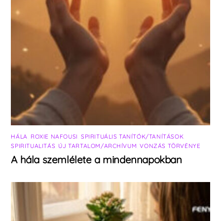
HÁLA
,
ROXIE NAFOUSI
,
SPIRITUÁLIS TANÍTÓK/TANÍTÁSOK
,
SPIRITUALITÁS
,
ÚJ TARTALOM/ARCHÍVUM
,
VONZÁS TÖRVÉNYE
A hála szemlélete a mindennapokban