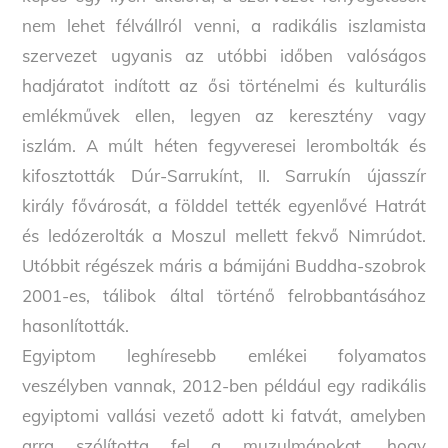
nem lehet félvállról venni, a radikális iszlamista
szervezet ugyanis az utóbbi időben valóságos
hadjáratot indított az ősi történelmi és kulturális
emlékművek ellen, legyen az keresztény vagy
iszlám. A múlt héten fegyveresei lerombolták és
kifosztották Dúr-Sarrukínt, II. Sarrukín újasszír
király fővárosát, a földdel tették egyenlővé Hatrát
és ledózerolták a Moszul mellett fekvő Nimrúdot.
Utóbbit régészek máris a bámijáni Buddha-szobrok
2001-es, tálibok által történő felrobbantásához
hasonlították.
Egyiptom leghíresebb emlékei folyamatos
veszélyben vannak, 2012-ben például egy radikális
egyiptomi vallási vezető adott ki fatvát, amelyben
arra szólította fel a muzulmánokat, hogy