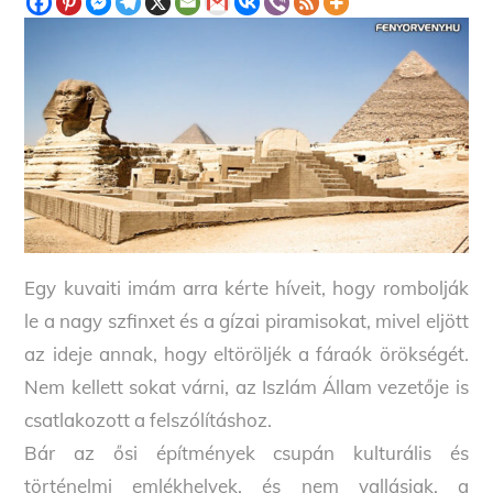
Egy kuvaiti imám arra kérte híveit, hogy rombolják
le a nagy szfinxet és a gízai piramisokat, mivel eljött
az ideje annak, hogy eltöröljék a fáraók örökségét.
Nem kellett sokat várni, az Iszlám Állam vezetője is
csatlakozott a felszólításhoz.
Bár az ősi építmények csupán kulturális és
történelmi emlékhelyek, és nem vallásiak, a