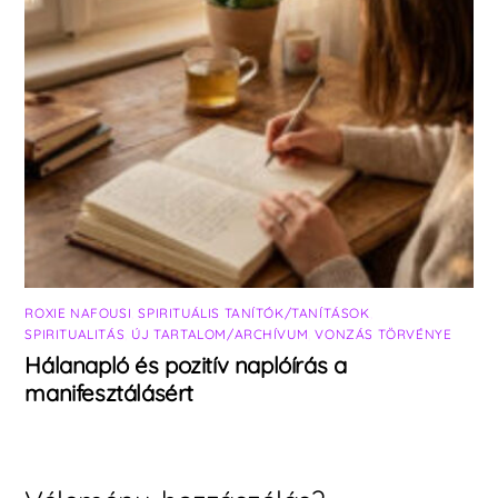
ROXIE NAFOUSI
,
SPIRITUÁLIS TANÍTÓK/TANÍTÁSOK
,
SPIRITUALITÁS
,
ÚJ TARTALOM/ARCHÍVUM
,
VONZÁS TÖRVÉNYE
Hálanapló és pozitív naplóírás a
manifesztálásért