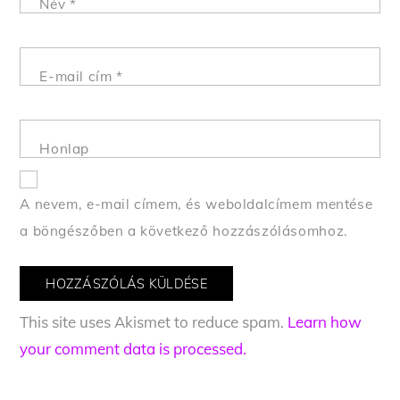
Név
*
E-mail cím
*
Honlap
A nevem, e-mail címem, és weboldalcímem mentése
a böngészőben a következő hozzászólásomhoz.
This site uses Akismet to reduce spam.
Learn how
your comment data is processed.