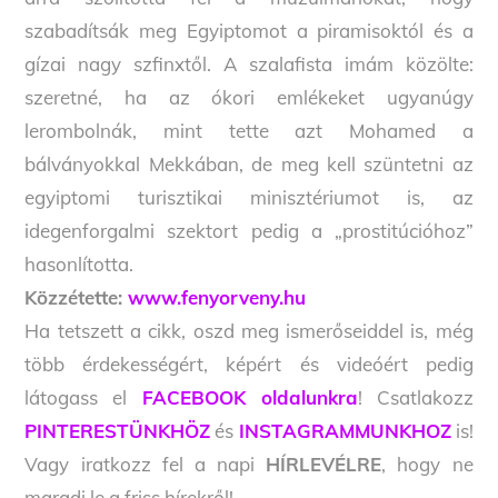
szabadítsák meg Egyiptomot a piramisoktól és a
gízai nagy szfinxtől. A szalafista imám közölte:
szeretné, ha az ókori emlékeket ugyanúgy
lerombolnák, mint tette azt Mohamed a
bálványokkal Mekkában, de meg kell szüntetni az
egyiptomi turisztikai minisztériumot is, az
idegenforgalmi szektort pedig a „prostitúcióhoz”
hasonlította.
Közzétette:
www.fenyorveny.hu
Ha tetszett a cikk, oszd meg ismerőseiddel is, még
több érdekességért, képért és videóért pedig
látogass el
FACEBOOK oldalunkra
! Csatlakozz
PINTERESTÜNKHÖZ
és
INSTAGRAMMUNKHOZ
is!
Vagy iratkozz fel a napi
HÍRLEVÉLRE
, hogy ne
maradj le a friss hírekről!