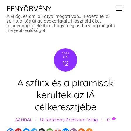
Skip
Men
FÉNYÖRVÉNY
to
A világ, és ami a Fátyol mögött van... Fedezd fel a
spiritualitás útját, gyakorlatait. Használd őket
content
mindennapi életedben, hogy meglásd a világ mögötti
mélyebb valóságot.
2015
03
12
A szfinx és a piramisok
kerültek az IÁ
célkeresztjébe
Új tartalom/Archívum
,
Világ
0
SANDAL