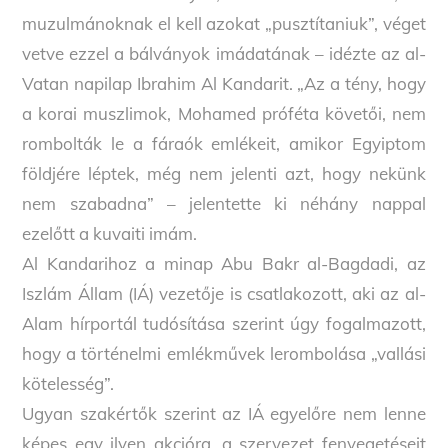
muzulmánoknak el kell azokat „pusztítaniuk”, véget
vetve ezzel a bálványok imádatának – idézte az al-
Vatan napilap Ibrahim Al Kandarit. „Az a tény, hogy
a korai muszlimok, Mohamed próféta követői, nem
rombolták le a fáraók emlékeit, amikor Egyiptom
földjére léptek, még nem jelenti azt, hogy nekünk
nem szabadna” – jelentette ki néhány nappal
ezelőtt a kuvaiti imám.
Al Kandarihoz a minap Abu Bakr al-Bagdadi, az
Iszlám Állam (IÁ) vezetője is csatlakozott, aki az al-
Alam hírportál tudósítása szerint úgy fogalmazott,
hogy a történelmi emlékművek lerombolása „vallási
kötelesség”.
Ugyan szakértők szerint az IÁ egyelőre nem lenne
képes egy ilyen akcióra, a szervezet fenyegetéseit