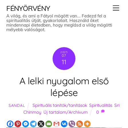
Skip
Men
FÉNYÖRVÉNY
to
A világ, és ami a Fátyol mögött van... Fedezd fel a
spiritualitás útját, gyakorlatait. Használd őket
content
mindennapi életedben, hogy meglásd a világ mögötti
mélyebb valóságot.
2025
07
11
A lelki nyugalom első
lépése
Spirituális tanítók/tanítások
,
Spiritualitás
,
Sri
SANDAL
Chinmoy
,
Új tartalom/Archívum
0