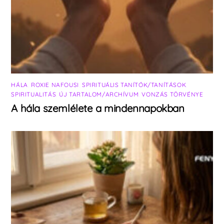
HÁLA
,
ROXIE NAFOUSI
,
SPIRITUÁLIS TANÍTÓK/TANÍTÁSOK
,
SPIRITUALITÁS
,
ÚJ TARTALOM/ARCHÍVUM
,
VONZÁS TÖRVÉNYE
A hála szemlélete a mindennapokban