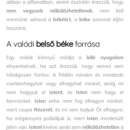
abban a pillanatban, amint őszintén érezzük, hogy
nem vagyunk nélkülözhetetlenek
, nem kell
mennünk sehová a
békéért
, a
béke
azonnal eljön
hozzánk.
A valódi
belső béke
forrása
Egy másik könnyű módja a
lelki nyugalom
elnyerésének, ha azt érezzük, hogy semmi sem
túlságosan fontos. A földön minden és mindenki
cserbenhagyhat vagy elhagyhat minket, amíg mi
nem hagyjuk el
Istent
, és
Isten
nem hagy el
bennünket.
Isten
soha nem fog elhagyni minket,
mert csupa
Részvét
, és mi sem tudjuk Őt elhagyni,
ha mégannyira próbáljuk is, mert
Isten
mindenütt
jelen van.
Istent
kivéve senki sem
nélkülözhetetlen
a