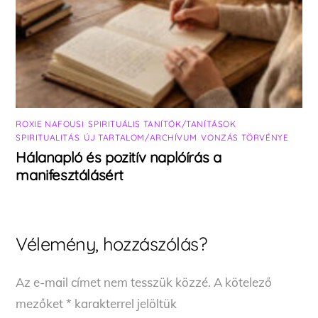
ROXIE NAFOUSI
,
SPIRITUÁLIS TANÍTÓK/TANÍTÁSOK
,
SPIRITUALITÁS
,
ÚJ TARTALOM/ARCHÍVUM
,
VONZÁS TÖRVÉNYE
Hálanapló és pozitív naplóírás a
manifesztálásért
Vélemény, hozzászólás?
Az e-mail címet nem tesszük közzé.
A kötelező
mezőket
*
karakterrel jelöltük