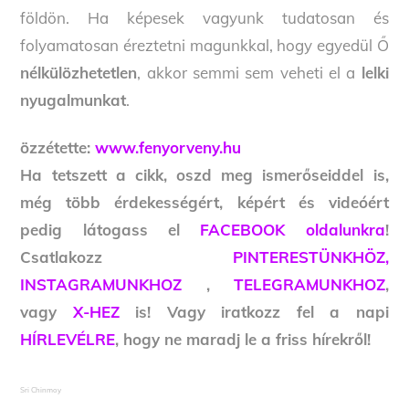
földön. Ha képesek vagyunk tudatosan és
folyamatosan éreztetni magunkkal, hogy egyedül Ő
nélkülözhetetlen
, akkor semmi sem veheti el a
lelki
nyugalmunkat
.
özzétette:
www.fenyorveny.hu
Ha tetszett a cikk, oszd meg ismerőseiddel is,
még több érdekességért, képért és videóért
pedig látogass el
FACEBOOK oldalunkra
!
Csatlakozz
PINTERESTÜNKHÖZ,
INSTAGRAMUNKHOZ
,
TELEGRAMUNKHOZ
,
vagy
X-HEZ
is! Vagy iratkozz fel a napi
HÍRLEVÉLRE
, hogy ne maradj le a friss hírekről!
Sri Chinmoy