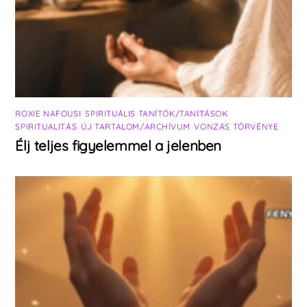
ROXIE NAFOUSI
,
SPIRITUÁLIS TANÍTÓK/TANÍTÁSOK
,
SPIRITUALITÁS
,
ÚJ TARTALOM/ARCHÍVUM
,
VONZÁS TÖRVÉNYE
Élj teljes figyelemmel a jelenben