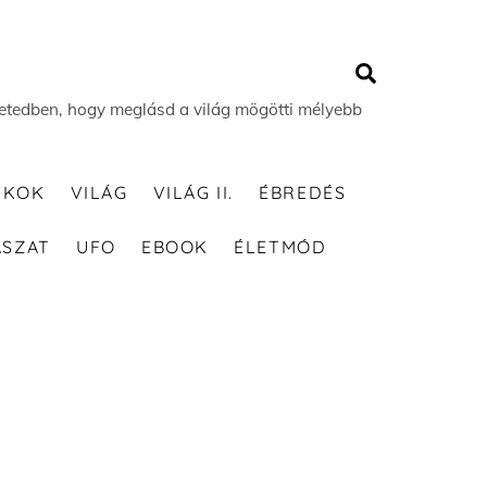
Search
 életedben, hogy meglásd a világ mögötti mélyebb
TKOK
VILÁG
VILÁG II.
ÉBREDÉS
ÁSZAT
UFO
EBOOK
ÉLETMÓD