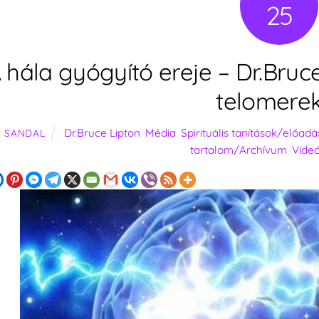
25
 hála gyógyító ereje – Dr.Bru
telomere
Dr.Bruce Lipton
,
Média
,
Spirituális tanítások/előad
SANDAL
tartalom/Archívum
,
Vide