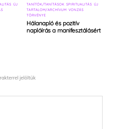
ALITÁS
,
ÚJ
TANÍTÓK/TANÍTÁSOK
,
SPIRITUALITÁS
,
ÚJ
ÁS
TARTALOM/ARCHÍVUM
,
VONZÁS
TÖRVÉNYE
Hálanapló és pozitív
naplóírás a manifesztálásért
akterrel jelöltük