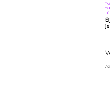
TA
TA
TÖ
Él
j
V
Az