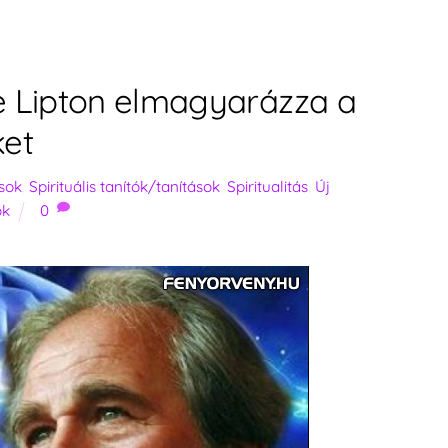
ce Lipton elmagyarázza a
ket
ások
,
Spirituális tanítók/tanítások
,
Spiritualitás
,
Új
ók
0