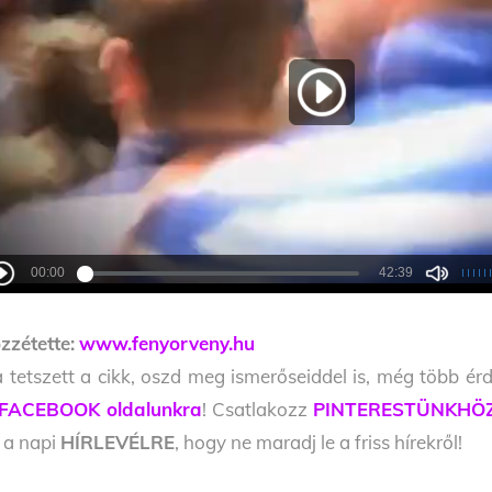
zzétette:
www.fenyorveny.hu
 tetszett a cikk, oszd meg ismerőseiddel is, még több érd
FACEBOOK oldalunkra
! Csatlakozz
PINTERESTÜNKHÖ
l a napi
HÍRLEVÉLRE
, hogy ne maradj le a friss hírekről!