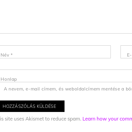
Név
*
E-
Honlap
A nevem, e-mail címem, és weboldalcímem mentése a b
is site uses Akismet to reduce spam.
Learn how your comme