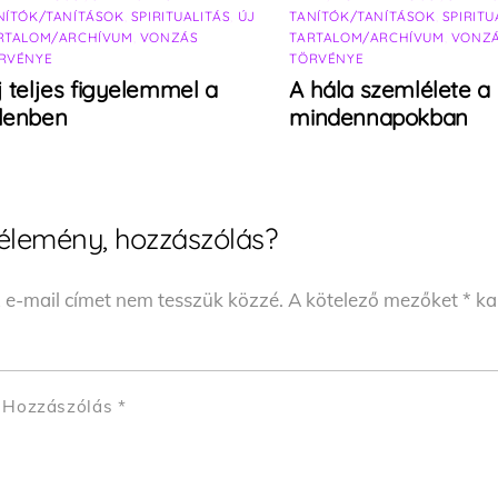
NÍTÓK/TANÍTÁSOK
,
SPIRITUALITÁS
,
ÚJ
TANÍTÓK/TANÍTÁSOK
,
SPIRITU
RTALOM/ARCHÍVUM
,
VONZÁS
TARTALOM/ARCHÍVUM
,
VONZ
RVÉNYE
TÖRVÉNYE
j teljes figyelemmel a
A hála szemlélete a
elenben
mindennapokban
élemény, hozzászólás?
 e-mail címet nem tesszük közzé.
A kötelező mezőket
*
kar
Hozzászólás
*