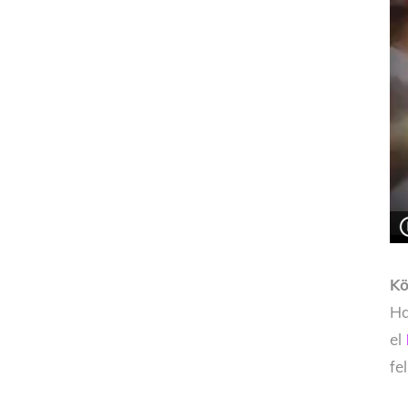
Kö
Ha
el
fe