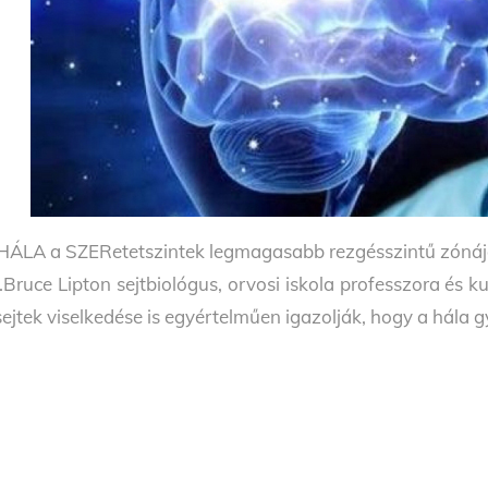
HÁLA a SZERetetszintek legmagasabb rezgésszintű zónáj
.Bruce Lipton sejtbiológus, orvosi iskola professzora és ku
sejtek viselkedése is egyértelműen igazolják, hogy a hála gyó