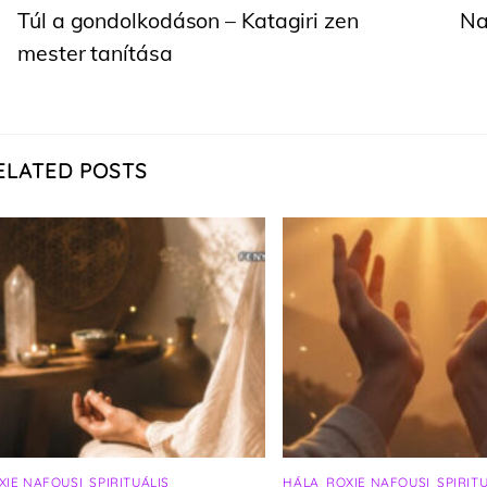
Túl a gondolkodáson – Katagiri zen
Na
mester tanítása
ELATED POSTS
XIE NAFOUSI
,
SPIRITUÁLIS
HÁLA
,
ROXIE NAFOUSI
,
SPIRIT