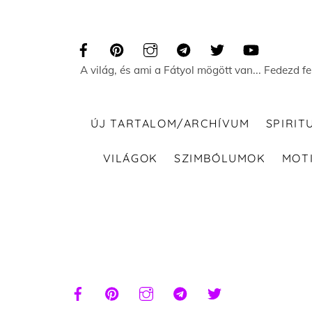
Skip
to
content
A világ, és ami a Fátyol mögött van... Fedezd f
ÚJ TARTALOM/ARCHÍVUM
SPIRIT
VILÁGOK
SZIMBÓLUMOK
MOT