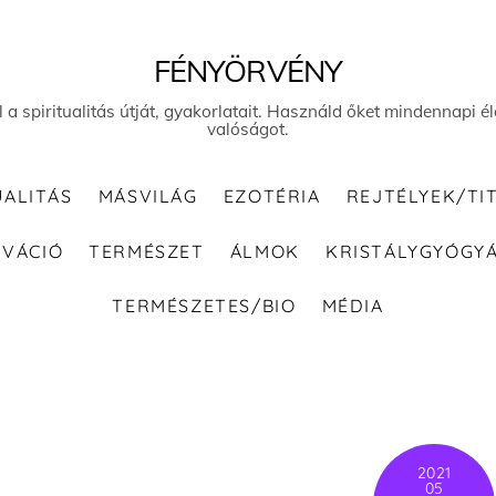
FÉNYÖRVÉNY
el a spiritualitás útját, gyakorlatait. Használd őket mindennapi
valóságot.
UALITÁS
MÁSVILÁG
EZOTÉRIA
REJTÉLYEK/TI
IVÁCIÓ
TERMÉSZET
ÁLMOK
KRISTÁLYGYÓGY
TERMÉSZETES/BIO
MÉDIA
2021
05