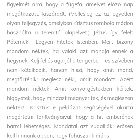
figyelmét arra, hogy a fügefa, amelyet előző nap
megátkozott, kiszáradt. (Mellesleg ez az egyetlen
olyan feljegyzés, amelyben Krisztus romboló módon
használta a teremtő alapelvet.) Jézus így felelt
Péternek: „Legyen hitetek Istenben. Mert bizony
mondom néktek, ha valaki azt mondja ennek a
hegynek: Kelj fel és ugorjál a tengerbe! – és szívében
nem kételkedik, hanem hiszi, hogy amit mond,
megtörténik: meglesz néki, amit mondott. Azért
mondom néktek: Amit könyörgéstekben kértek,
higgyétek, hogy mindazt megnyeritek, és meglészen
néktek!” Krisztus e példázat segítségével akarta
megértetni tanítványaival, hogy a hit emberének
bármi lehetséges. Mondatai azt sugallják: erősen
kell hinnünk abban, hogy fohászunk máris