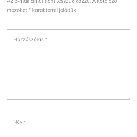
Az e-mail címet nem tesszük közzé.
A kötelező
mezőket
*
karakterrel jelöltük
Hozzászólás
*
Név
*