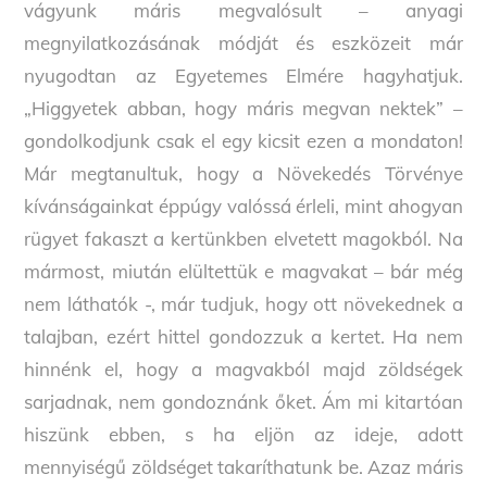
vágyunk máris megvalósult – anyagi
megnyilatkozásának módját és eszközeit már
nyugodtan az Egyetemes Elmére hagyhatjuk.
„Higgyetek abban, hogy máris megvan nektek” –
gondolkodjunk csak el egy kicsit ezen a mondaton!
Már megtanultuk, hogy a Növekedés Törvénye
kívánságainkat éppúgy valóssá érleli, mint ahogyan
rügyet fakaszt a kertünkben elvetett magokból. Na
mármost, miután elültettük e magvakat – bár még
nem láthatók -, már tudjuk, hogy ott növekednek a
talajban, ezért hittel gondozzuk a kertet. Ha nem
hinnénk el, hogy a magvakból majd zöldségek
sarjadnak, nem gondoznánk őket. Ám mi kitartóan
hiszünk ebben, s ha eljön az ideje, adott
mennyiségű zöldséget takaríthatunk be. Azaz máris