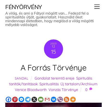
Skip
Men
FÉNYÖRVÉNY
to
A világ, és ami a Fátyol mögött van... Fedezd fel a
spiritualitás útját, gyakorlatait. Használd őket
content
mindennapi életedben, hogy meglásd a világ mögötti
mélyebb valóságot.
2023
12
15
A Forrás Törvénye
Gondolat teremtő ereje
,
Spirituális
SANDAL
tanítók/tanítások
,
Spiritualitás
,
Új tartalom/Archívum
,
Venice Bloodworth
,
Vonzás Törvénye
0