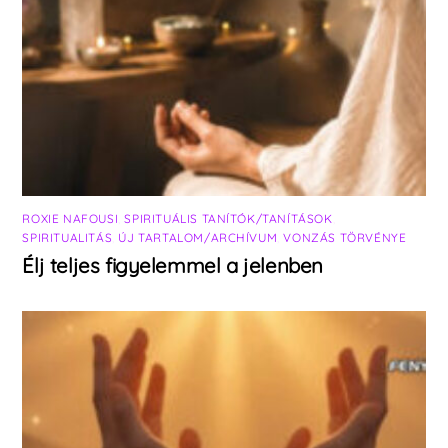
ROXIE NAFOUSI
,
SPIRITUÁLIS TANÍTÓK/TANÍTÁSOK
,
SPIRITUALITÁS
,
ÚJ TARTALOM/ARCHÍVUM
,
VONZÁS TÖRVÉNYE
Élj teljes figyelemmel a jelenben