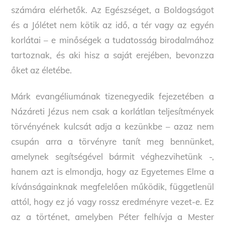
számára elérhetők. Az Egészséget, a Boldogságot
és a Jólétet nem kötik az idő, a tér vagy az egyén
korlátai – e minőségek a tudatosság birodalmához
tartoznak, és aki hisz a saját erejében, bevonzza
őket az életébe.
Márk evangéliumának tizenegyedik fejezetében a
Názáreti Jézus nem csak a korlátlan teljesítmények
törvényének kulcsát adja a kezünkbe – azaz nem
csupán arra a törvényre tanít meg bennünket,
amelynek segítségével bármit véghezvihetünk -,
hanem azt is elmondja, hogy az Egyetemes Elme a
kívánságainknak megfelelően működik, függetlenül
attól, hogy ez jó vagy rossz eredményre vezet-e. Ez
az a történet, amelyben Péter felhívja a Mester