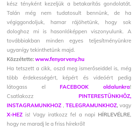
kész tényként kezeljük a betakarítás gondolatát.
Talán még nem tudatosult bennünk, de ha
végiggondoljuk, hamar rájöhetünk, hogy sok
dologhoz mi is hasonlóképpen viszonyulunk. A
továbbiakban minden egyes teljesítményünkre
ugyanígy tekinthetünk majd.
Közzétette:
www.fenyorveny.hu
Ha tetszett a cikk, oszd meg ismerőseiddel is, még
több érdekességért, képért és videóért pedig
látogass el
FACEBOOK oldalunkra
!
Csatlakozz
PINTERESTÜNKHÖZ,
INSTAGRAMUNKHOZ
,
TELEGRAMUNKHOZ
,
vagy
X-HEZ
is! Vagy iratkozz fel a napi
HÍRLEVÉLRE
,
hogy ne maradj le a friss hírekről!