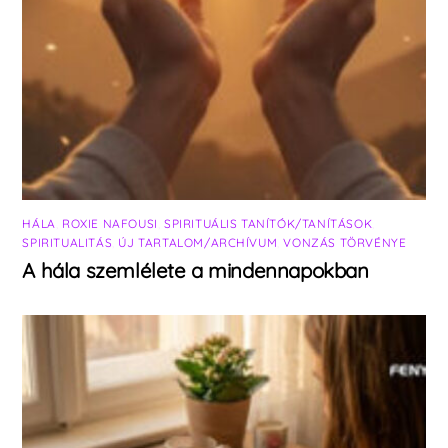
HÁLA
,
ROXIE NAFOUSI
,
SPIRITUÁLIS TANÍTÓK/TANÍTÁSOK
,
SPIRITUALITÁS
,
ÚJ TARTALOM/ARCHÍVUM
,
VONZÁS TÖRVÉNYE
A hála szemlélete a mindennapokban