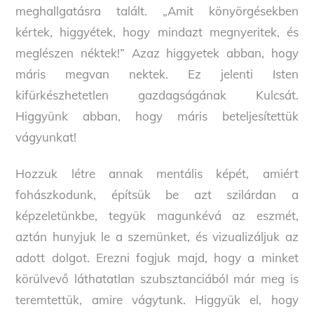
meghallgatásra talált. „Amit könyörgésekben
kértek, higgyétek, hogy mindazt megnyeritek, és
meglészen néktek!” Azaz higgyetek abban, hogy
máris megvan nektek. Ez jelenti Isten
kifürkészhetetlen gazdagságának Kulcsát.
Higgyünk abban, hogy máris beteljesítettük
vágyunkat!
Hozzuk létre annak mentális képét, amiért
fohászkodunk, építsük be azt szilárdan a
képzeletünkbe, tegyük magunkévá az eszmét,
aztán hunyjuk le a szemünket, és vizualizáljuk az
adott dolgot. Erezni fogjuk majd, hogy a minket
körülvevő láthatatlan szubsztanciából már meg is
teremtettük, amire vágytunk. Higgyük el, hogy