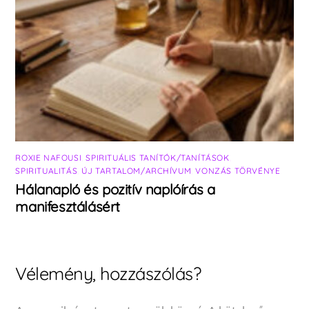
ROXIE NAFOUSI
,
SPIRITUÁLIS TANÍTÓK/TANÍTÁSOK
,
SPIRITUALITÁS
,
ÚJ TARTALOM/ARCHÍVUM
,
VONZÁS TÖRVÉNYE
Hálanapló és pozitív naplóírás a
manifesztálásért
Vélemény, hozzászólás?