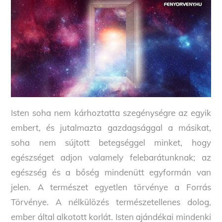
Isten soha nem kárhoztatta szegénységre az egyik
embert, és jutalmazta gazdagsággal a másikat,
soha nem sújtott betegséggel minket, hogy
egészséget adjon valamely felebarátunknak; az
egészség és a bőség mindenütt egyformán van
jelen. A természet egyetlen törvénye a Forrás
Törvénye. A nélkülözés természetellenes dolog,
ember által alkotott korlát. Isten ajándékai mindenki