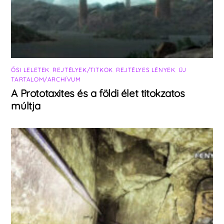
ŐSI LELETEK
,
REJTÉLYEK/TITKOK
,
REJTÉLYES LÉNYEK
,
ÚJ
TARTALOM/ARCHÍVUM
A Prototaxites és a földi élet titokzatos
múltja