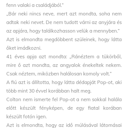
fenn valaki a családjából.”
„Bár neki nincs neve, mert azt mondta, soha nem
adtak neki nevet. De nem tudott várni az anyjára és
az apjára, hogy találkozhasson velük a mennyben.”
Azt is elmondta megdöbbent szüleinek, hogy látta
őket imádkozni.
41 éves apja azt mondta: „Ránéztem a tükörből,
mire ő azt mondta, az angyalok énekeltek nekem.
Csak néztem, miközben halálosan komoly volt.”
A fiú azt is állította, hogy látta dédapját Pop-ot, aki
több mint 30 évvel korábban halt meg.
Colton nem ismerte fel Pop-ot a nem sokkal halála
előtt készült fényképen, de egy fiatal korában
készült fotón igen.
Azt is elmondta, hogy az idő múlásával látomásai