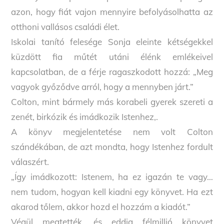
azon, hogy fiát vajon mennyire befolyásolhatta az
otthoni vallásos családi élet.
Iskolai tanító felesége Sonja eleinte kétségekkel
küzdött fia műtét utáni élénk emlékeivel
kapcsolatban, de a férje ragaszkodott hozzá: „Meg
vagyok győződve arról, hogy a mennyben járt.”
Colton, mint bármely más korabeli gyerek szereti a
zenét, birkózik és imádkozik Istenhez,.
A könyv megjelentetése nem volt Colton
szándékában, de azt mondta, hogy Istenhez fordult
válaszért.
„Így imádkozott: Istenem, ha ez igazán te vagy…
nem tudom, hogyan kell kiadni egy könyvet. Ha ezt
akarod tőlem, akkor hozd el hozzám a kiadót.”
Végül megtették, és eddig félmillió könyvet