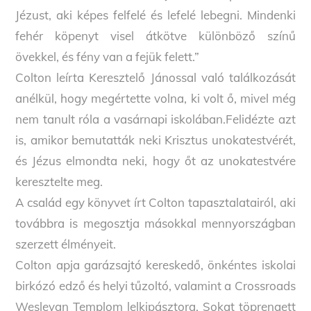
Jézust, aki képes felfelé és lefelé lebegni. Mindenki
fehér köpenyt visel átkötve különböző színű
övekkel, és fény van a fejük felett.”
Colton leírta Keresztelő Jánossal való találkozását
anélkül, hogy megértette volna, ki volt ő, mivel még
nem tanult róla a vasárnapi iskolában.Felidézte azt
is, amikor bemutatták neki Krisztus unokatestvérét,
és Jézus elmondta neki, hogy őt az unokatestvére
keresztelte meg.
A család egy könyvet írt Colton tapasztalatairól, aki
továbbra is megosztja másokkal mennyországban
szerzett élményeit.
Colton apja garázsajtó kereskedő, önkéntes iskolai
birkózó edző és helyi tűzoltó, valamint a Crossroads
Wesleyan Templom lelkipásztora. Sokat töprengett