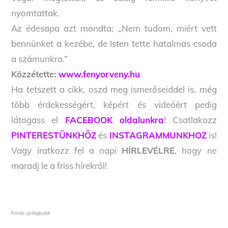
nyomtattak.
Az édesapa azt mondta: „Nem tudom, miért vett
bennünket a kezébe, de Isten tette hatalmas csoda
a számunkra.”
Közzétette:
www.fenyorveny.hu
Ha tetszett a cikk, oszd meg ismerőseiddel is, még
több érdekességért, képért és videóért pedig
látogass el
FACEBOOK oldalunkra
! Csatlakozz
PINTERESTÜNKHÖZ
és
INSTAGRAMMUNKHOZ
is!
Vagy iratkozz fel a napi
HÍRLEVÉLRE
, hogy ne
maradj le a friss hírekről!
Forrás: ujvilagtudat