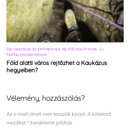
ŐSI VÁROSOK ÉS ÉPÍTMÉNYEK
,
REJTÉLYEK/TITKOK
,
ÚJ
TARTALOM/ARCHÍVUM
Föld alatti város rejtőzhet a Kaukázus
hegyeiben?
Vélemény, hozzászólás?
Az e-mail címet nem tesszük közzé.
A kötelező
mezőket
*
karakterrel jelöltük