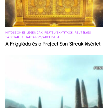
MÍTOSZOK ÉS LEGENDÁK
,
REJTÉLYEK/TITKOK
,
REJTÉLYES
TÁRGYAK
,
ÚJ TARTALOM/ARCHÍVUM
A Frigyláda és a Project Sun Streak kísérlet