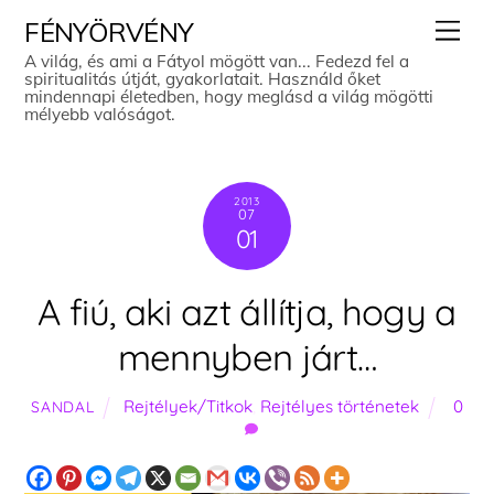
Skip
Men
FÉNYÖRVÉNY
to
A világ, és ami a Fátyol mögött van... Fedezd fel a
spiritualitás útját, gyakorlatait. Használd őket
content
mindennapi életedben, hogy meglásd a világ mögötti
mélyebb valóságot.
2013
07
01
A fiú, aki azt állítja, hogy a
mennyben járt…
Rejtélyek/Titkok
,
Rejtélyes történetek
0
SANDAL