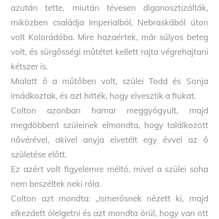
azután tette, miután tévesen diganosztizálták,
miközben családja Imperialból, Nebraskából úton
volt Kolorádóba. Mire hazaértek, már súlyos beteg
volt, és sürgősségi műtétet kellett rajta végrehajtani
kétszer is.
Mialatt ő a műtőben volt, szülei Todd és Sonja
imádkoztak, és azt hitték, hogy elvesztik a fiukat.
Colton azonban hamar meggyógyult, majd
megdöbbent szüleinek elmondta, hogy találkozott
nővérével, akivel anyja elvetélt egy évvel az ő
születése előtt.
Ez azért volt figyelemre méltó, mivel a szülei soha
nem beszéltek neki róla.
Colton azt mondta: „Ismerősnek nézett ki, majd
elkezdett ölelgetni és azt mondta örül, hogy van ott