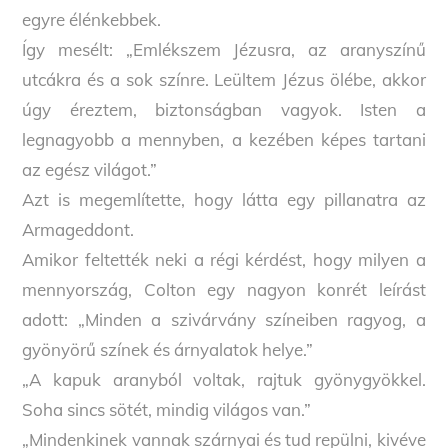
egyre élénkebbek.
Így mesélt: „Emlékszem Jézusra, az aranyszínű
utcákra és a sok színre. Leültem Jézus ölébe, akkor
úgy éreztem, biztonságban vagyok. Isten a
legnagyobb a mennyben, a kezében képes tartani
az egész világot.”
Azt is megemlítette, hogy látta egy pillanatra az
Armageddont.
Amikor feltették neki a régi kérdést, hogy milyen a
mennyország, Colton egy nagyon konrét leírást
adott: „Minden a szivárvány színeiben ragyog, a
gyönyörű színek és árnyalatok helye.”
„A kapuk aranyból voltak, rajtuk gyönygyökkel.
Soha sincs sötét, mindig világos van.”
„Mindenkinek vannak szárnyai és tud repülni, kivéve