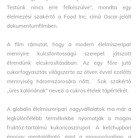
Testünk nincs erre felkészülve”, mondta egy
élelmezési szakértő a Food Inc. című Oscar-jelölt
dokumentumfilmben.
A film rámutat, hogy a modern élelmiszeripar
mennyire kulcsfontosságú szerepet játszott
étrendünk elcukrosításában. Az egy főre jutó
cukorfogyasztás világszerte az ötven évvel ezelőtti
mennyiség háromszorosára nőtt. Sok szakértő
„üres kalóriának” nevezi a cukros ételek tápértékét.
A globális élelmiszeripari nagyvállalatok ma már a
legkülönfélébb termékekbe nyomatják a magas
fruktóz-tartalmú kukoricaszirupot. A ketchupban
éppúgy megtalálható, mint a mogyoróvajban, a