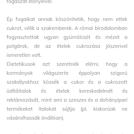
fogászat előnyeivel.
Ép fogaikat annak köszönhetik, hogy nem ettek
cukrot, vélik a szakemberek. A római birodalomban
fogyasztottak ugyan gyümölcsöt és mézet a
polgárok, de az ételek cukrozása jószerivel
ismeretlen volt.
Dietetikusok azt szeretnék elérni, hogy a
kormányok világszerte éppolyan szigorú
szabályokhoz kössék a cukor és a cukrozott
üdítőitalok és ételek kereskedelmét és
reklámozását, mint ami a szeszes és a dohányipari
termékeket italokat sújtja (pl. kiskorúak ne
vásárolhassák önállóan).