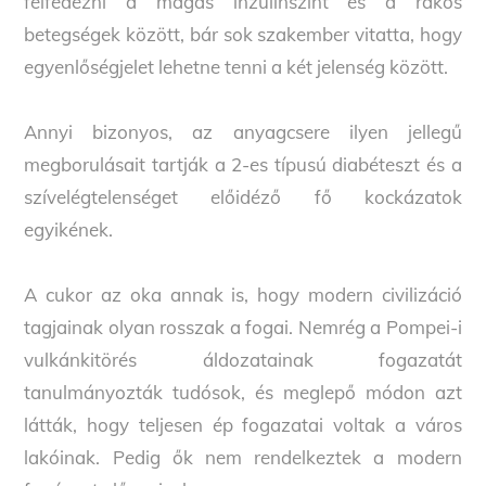
felfedezni a magas inzulinszint és a rákos
betegségek között, bár sok szakember vitatta, hogy
egyenlőségjelet lehetne tenni a két jelenség között.
Annyi bizonyos, az anyagcsere ilyen jellegű
megborulásait tartják a 2-es típusú diabéteszt és a
szívelégtelenséget előidéző fő kockázatok
egyikének.
A cukor az oka annak is, hogy modern civilizáció
tagjainak olyan rosszak a fogai. Nemrég a Pompei-i
vulkánkitörés áldozatainak fogazatát
tanulmányozták tudósok, és meglepő módon azt
látták, hogy teljesen ép fogazatai voltak a város
lakóinak. Pedig ők nem rendelkeztek a modern