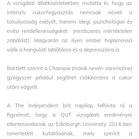
A vizsgálat állatkísérletekben mutatta ki, hogy az
intenzív cukorfogyasztás nemcsak növeli a
túlsúlyosság esélyét, hanem idegi, pszichológiai és
evési rendellenességeket (rendszeres mértéktelen
zabálást). Magyarán az ilyen ember hajlamossá
válik a hangulati labilitásra és a depresszióra is.
Bartlett szerint a Champix (másik nevén varenicline)
gyógyszer például segíthet csökkenteni a cukor
utáni vágyat.
A The Independent brit napilap felhívta rá a
figyelmet, hogy a QUT vizsgálati eredményei
ellentmondanak az Edinburgh University 2014-ben
ismertetett kutatásának, mely szerint a