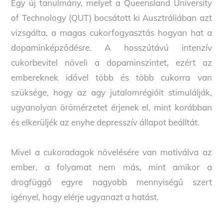
Egy új tanulmány, melyet a Queensland University
of Technology (QUT) bocsátott ki Ausztráliában azt
vizsgálta, a magas cukorfogyasztás hogyan hat a
dopaminképződésre. A hosszútávú intenzív
cukorbevitel növeli a dopaminszintet, ezért az
embereknek idővel több és több cukorra van
szüksége, hogy az agy jutalomrégióit stimulálják,
ugyanolyan örömérzetet érjenek el, mint korábban
és elkerüljék az enyhe depresszív állapot beálltát.
Mivel a cukoradagok növelésére van motiválva az
ember, a folyamat nem más, mint amikor a
drogfüggő egyre nagyobb mennyiségű szert
igényel, hogy elérje ugyanazt a hatást.