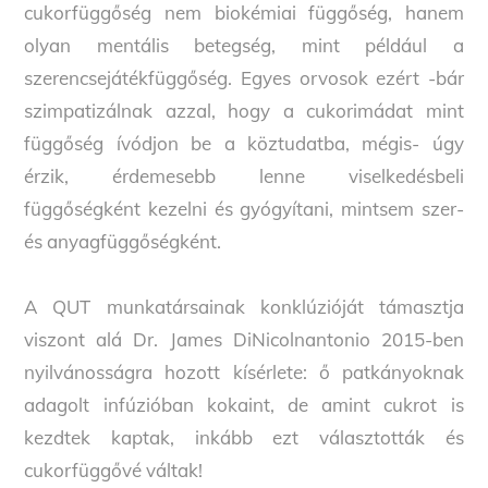
cukorfüggőség nem biokémiai függőség, hanem
olyan mentális betegség, mint például a
szerencsejátékfüggőség. Egyes orvosok ezért -bár
szimpatizálnak azzal, hogy a cukorimádat mint
függőség ívódjon be a köztudatba, mégis- úgy
érzik, érdemesebb lenne viselkedésbeli
függőségként kezelni és gyógyítani, mintsem szer-
és anyagfüggőségként.
A QUT munkatársainak konklúzióját támasztja
viszont alá Dr. James DiNicolnantonio 2015-ben
nyilvánosságra hozott kísérlete: ő patkányoknak
adagolt infúzióban kokaint, de amint cukrot is
kezdtek kaptak, inkább ezt választották és
cukorfüggővé váltak!