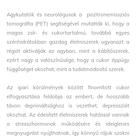
Agykutatók és neurológusok a pozitronemissziós
tomográfia (PET) segítségével mutatták ki, hogy a
magas zsír- és cukortartalmú, továbbá egyes
szénhidrátokban gazdag élelmiszerek ugyanazt a
régiót aktiválják az agyban, mint a kábítószerek,
ezért nagy a valószínűsége, hogy a cukor éppúgy
függőséget okozhat, mint a tudatmódosító szerek.
Az ipari körülmények között finomított cukor
elfogyasztása feldobja az embert, de hosszabb
távon deprimáltsághoz is vezethet, depressziót
okozhat. Az édesített élelmiszerek hatással vannak
a stresszhormonok működésére és ideiglenes
megnyugvást nyújthatnak, így könnyű rájuk szokni