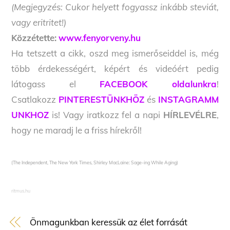
(Megjegyzés: Cukor helyett fogyassz inkább steviát,
vagy eritritet!)
Közzétette:
www.fenyorveny.hu
Ha tetszett a cikk, oszd meg ismerőseiddel is, még
több érdekességért, képért és videóért pedig
látogass el
FACEBOOK oldalunkra
!
Csatlakozz
PINTERESTÜNKHÖZ
és
INSTAGRAMM
UNKHOZ
is! Vagy iratkozz fel a napi
HÍRLEVÉLRE
,
hogy ne maradj le a friss hírekről!
(The Independent, The New York Times, Shirley MacLaine: Sage-ing While Aging)
ritmus.hu
Önmagunkban keressük az élet forrását