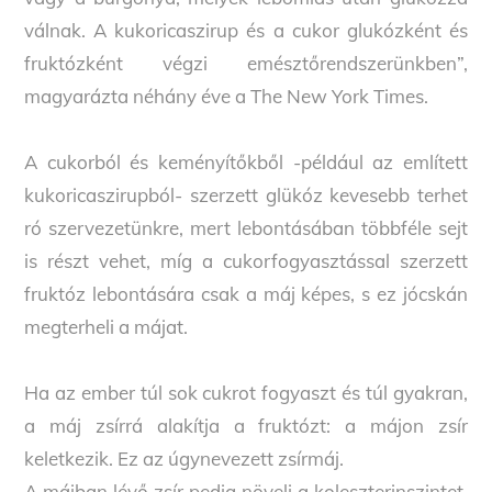
válnak. A kukoricaszirup és a cukor glukózként és
fruktózként végzi emésztőrendszerünkben”,
magyarázta néhány éve a The New York Times.
A cukorból és keményítőkből -például az említett
kukoricaszirupból- szerzett glükóz kevesebb terhet
ró szervezetünkre, mert lebontásában többféle sejt
is részt vehet, míg a cukorfogyasztással szerzett
fruktóz lebontására csak a máj képes, s ez jócskán
megterheli a májat.
Ha az ember túl sok cukrot fogyaszt és túl gyakran,
a máj zsírrá alakítja a fruktózt: a májon zsír
keletkezik. Ez az úgynevezett zsírmáj.
A májban lévő zsír pedig növeli a koleszterinszintet,