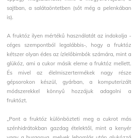
sajtban, a salátaöntetben (sőt még a pelenkában
is).
A fruktóz ilyen mértékű használatát az indokolja -
céges szempontból legalábbis-, hogy a fruktóz
kétszer olyan édes az ízlelőbimbók számára, mint a
glükóz, ami a cukor másik eleme a fruktóz mellett.
És mivel az élelmiszertermékek nagy része
gépsorokon készül, gyárban, a komputerizált
módszerekkel könnyű hozzájuk adagolni a
fruktózt.
„Pont a fruktóz különbözteti meg a cukrot más
szénhidrátokban gazdag ételektől, mint a kenyér
vagy a burgonya, melyek lebomlás után glukózzá