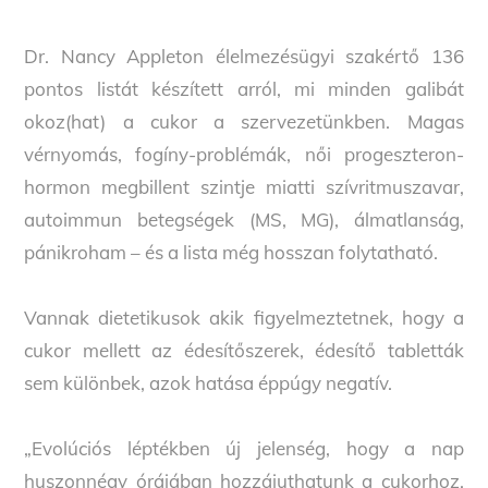
Dr. Nancy Appleton élelmezésügyi szakértő 136
pontos listát készített arról, mi minden galibát
okoz(hat) a cukor a szervezetünkben. Magas
vérnyomás, fogíny-problémák, női progeszteron-
hormon megbillent szintje miatti szívritmuszavar,
autoimmun betegségek (MS, MG), álmatlanság,
pánikroham – és a lista még hosszan folytatható.
Vannak dietetikusok akik figyelmeztetnek, hogy a
cukor mellett az édesítőszerek, édesítő tabletták
sem különbek, azok hatása éppúgy negatív.
„Evolúciós léptékben új jelenség, hogy a nap
huszonnégy órájában hozzájuthatunk a cukorhoz.