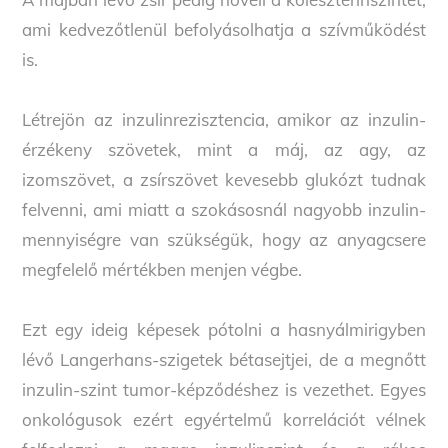
ami kedvezőtlenül befolyásolhatja a szívműködést
is.
Létrejön az inzulinrezisztencia, amikor az inzulin-
érzékeny szövetek, mint a máj, az agy, az
izomszövet, a zsírszövet kevesebb glukózt tudnak
felvenni, ami miatt a szokásosnál nagyobb inzulin-
mennyiségre van szükségük, hogy az anyagcsere
megfelelő mértékben menjen végbe.
Ezt egy ideig képesek pótolni a hasnyálmirigyben
lévő Langerhans-szigetek bétasejtjei, de a megnőtt
inzulin-szint tumor-képződéshez is vezethet. Egyes
onkológusok ezért egyértelmű korrelációt vélnek