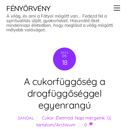
Skip
Men
FÉNYÖRVÉNY
to
A világ, és ami a Fátyol mögött van... Fedezd fel a
spiritualitás útját, gyakorlatait. Használd őket
content
mindennapi életedben, hogy meglásd a világ mögötti
mélyebb valóságot.
2022
05
18
A cukorfüggőség a
drogfüggőséggel
egyenrangú
Cukor
,
Életmód
,
Napi mérgeink
,
Új
SANDAL
tartalom/Archívum
0