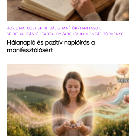
ROXIE NAFOUSI
,
SPIRITUÁLIS TANÍTÓK/TANÍTÁSOK
,
SPIRITUALITÁS
,
ÚJ TARTALOM/ARCHÍVUM
,
VONZÁS TÖRVÉNYE
Hálanapló és pozitív naplóírás a
manifesztálásért