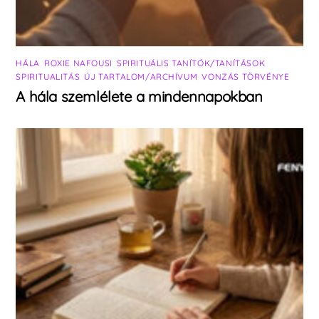
HÁLA
,
ROXIE NAFOUSI
,
SPIRITUÁLIS TANÍTÓK/TANÍTÁSOK
,
SPIRITUALITÁS
,
ÚJ TARTALOM/ARCHÍVUM
,
VONZÁS TÖRVÉNYE
A hála szemlélete a mindennapokban