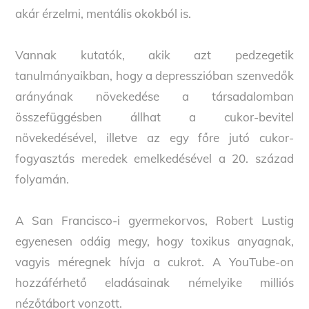
akár érzelmi, mentális okokból is.
Vannak kutatók, akik azt pedzegetik
tanulmányaikban, hogy a depresszióban szenvedők
arányának növekedése a társadalomban
összefüggésben állhat a cukor-bevitel
növekedésével, illetve az egy főre jutó cukor-
fogyasztás meredek emelkedésével a 20. század
folyamán.
A San Francisco-i gyermekorvos, Robert Lustig
egyenesen odáig megy, hogy toxikus anyagnak,
vagyis méregnek hívja a cukrot. A YouTube-on
hozzáférhető eladásainak némelyike milliós
nézőtábort vonzott.