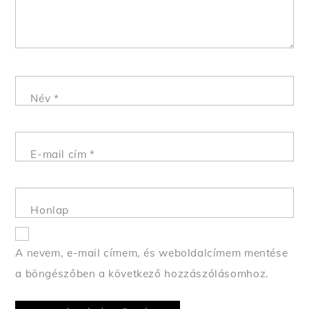
Név
*
E-mail cím
*
Honlap
A nevem, e-mail címem, és weboldalcímem mentése
a böngészőben a következő hozzászólásomhoz.