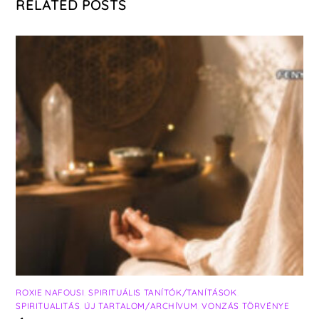
RELATED POSTS
ROXIE NAFOUSI
,
SPIRITUÁLIS TANÍTÓK/TANÍTÁSOK
,
SPIRITUALITÁS
,
ÚJ TARTALOM/ARCHÍVUM
,
VONZÁS TÖRVÉNYE