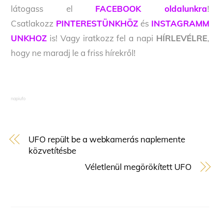
látogass el
FACEBOOK oldalunkra
!
Csatlakozz
PINTERESTÜNKHÖZ
és
INSTAGRAMM
UNKHOZ
is! Vagy iratkozz fel a napi
HÍRLEVÉLRE
,
hogy ne maradj le a friss hírekről!
napiufo
UFO repült be a webkamerás naplemente
közvetítésbe
Véletlenül megörökített UFO