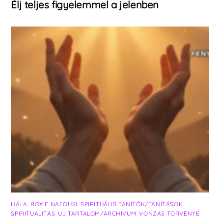
Élj teljes figyelemmel a jelenben
HÁLA
,
ROXIE NAFOUSI
,
SPIRITUÁLIS TANÍTÓK/TANÍTÁSOK
,
SPIRITUALITÁS
,
ÚJ TARTALOM/ARCHÍVUM
,
VONZÁS TÖRVÉNYE