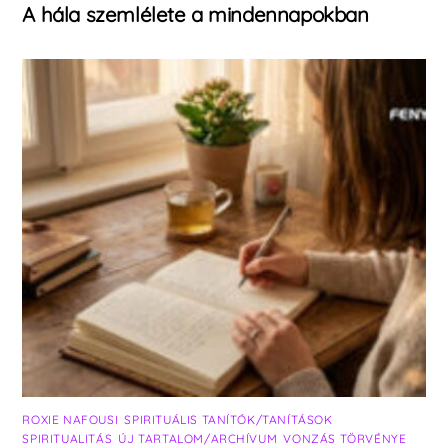
A hála szemlélete a mindennapokban
ROXIE NAFOUSI
,
SPIRITUÁLIS TANÍTÓK/TANÍTÁSOK
,
SPIRITUALITÁS
,
ÚJ TARTALOM/ARCHÍVUM
,
VONZÁS TÖRVÉNYE