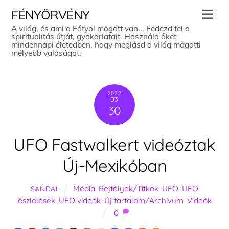
Skip
Men
FÉNYÖRVÉNY
to
A világ, és ami a Fátyol mögött van... Fedezd fel a
spiritualitás útját, gyakorlatait. Használd őket
content
mindennapi életedben, hogy meglásd a világ mögötti
mélyebb valóságot.
2022
03
30
UFO Fastwalkert videóztak
Új-Mexikóban
Média
,
Rejtélyek/Titkok
,
UFO
,
UFO
SANDAL
észlelések
,
UFO videók
,
Új tartalom/Archívum
,
Videók
0