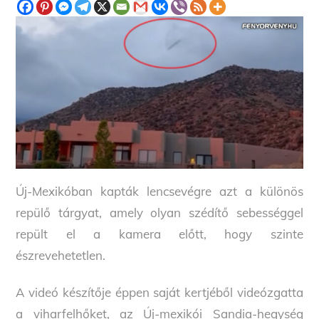
Új-Mexikóban kapták lencsevégre azt a különös
repülő tárgyat, amely olyan szédítő sebességgel
repült el a kamera előtt, hogy szinte
észrevehetetlen.
A videó készítője éppen saját kertjéből videózgatta
a viharfelhőket, az Új-mexikói Sandia-hegység