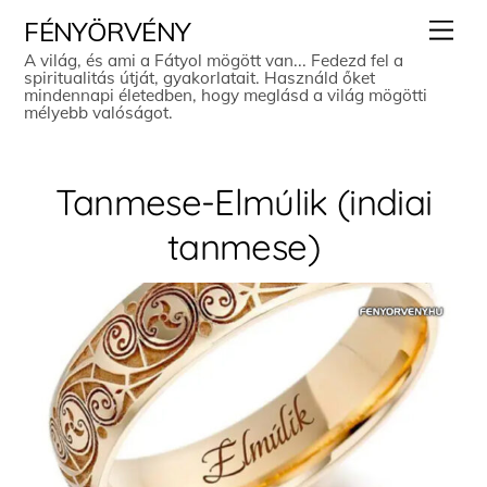
Skip
Men
FÉNYÖRVÉNY
to
A világ, és ami a Fátyol mögött van... Fedezd fel a
spiritualitás útját, gyakorlatait. Használd őket
content
mindennapi életedben, hogy meglásd a világ mögötti
mélyebb valóságot.
Tanmese-Elmúlik (indiai
tanmese)