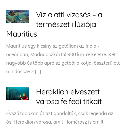
Víz alatti vízesés – a
természet illúziója –
Mauritius
Mauritius egy kicsiny szigetállam az Indiai-
óceánban, Madagaszkártól 900 km-re keletre. Két
nagyobb és több apró szigetből alkotja, összterülete
mindössze 2 […]
Héraklion elveszett
városa felfedi titkait
Évszázadokon át azt gondolták, csak legenda az
ősi Heraklion városa, amit Homérosz is említ