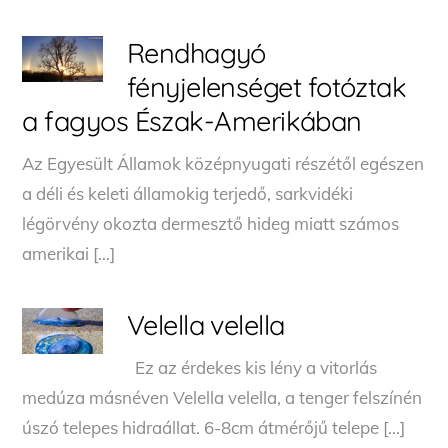
Rendhagyó
fényjelenséget fotóztak
a fagyos Észak-Amerikában
Az Egyesült Államok középnyugati részétől egészen
a déli és keleti államokig terjedő, sarkvidéki
légörvény okozta dermesztő hideg miatt számos
amerikai […]
Velella velella
Ez az érdekes kis lény a vitorlás
medúza másnéven Velella velella, a tenger felszínén
úszó telepes hidraállat. 6-8cm átmérőjű telepe […]