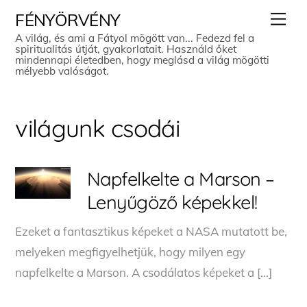
Skip
Men
FÉNYÖRVÉNY
to
A világ, és ami a Fátyol mögött van... Fedezd fel a
spiritualitás útját, gyakorlatait. Használd őket
content
mindennapi életedben, hogy meglásd a világ mögötti
mélyebb valóságot.
világunk csodái
Napfelkelte a Marson –
Lenyűgöző képekkel!
Ezeket a fantasztikus képeket a NASA mutatott be,
melyeken megfigyelhetjük, hogy milyen egy
napfelkelte a Marson. A csodálatos képeket a […]