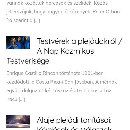
vannak közöttük harcosok és szelídek. Közös
jellemzőjük, hogy nagyon érzékenyek. Peter Orban
író szerint a […]
Testvérek a plejádokról /
A Nap Kozmikus
Testvérisége
Enrique Castillo Rincon története 1961-ben
kezdődött, a Costa Rica-i San Jóséban. A mérnök
együtt dolgozott két távközlési technikussal az
Iracu […]
Alaje plejádi tanításai:
Kérdések és Válaszok –