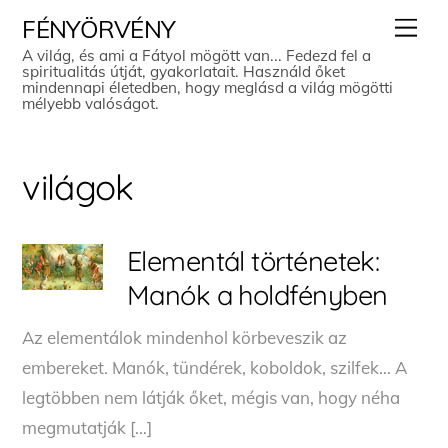
Skip
Men
FÉNYÖRVÉNY
to
A világ, és ami a Fátyol mögött van... Fedezd fel a
spiritualitás útját, gyakorlatait. Használd őket
content
mindennapi életedben, hogy meglásd a világ mögötti
mélyebb valóságot.
világok
Elementál történetek:
Manók a holdfényben
Az elementálok mindenhol körbeveszik az
embereket. Manók, tündérek, koboldok, szilfek… A
legtöbben nem látják őket, mégis van, hogy néha
megmutatják […]