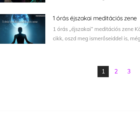
1 órás éjszakai meditációs zene
1 órás „éjszakai” meditációs zene 
cikk, oszd meg ismerőseiddel is, még
1
2
3