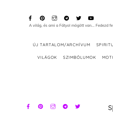
Skip
to
content
A világ, és ami a Fátyol mögött van... Fedezd f
ÚJ TARTALOM/ARCHÍVUM
SPIRIT
VILÁGOK
SZIMBÓLUMOK
MOT
s