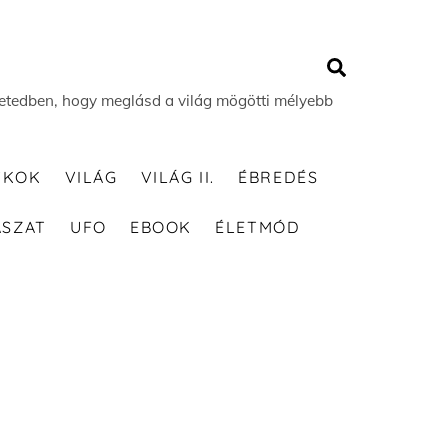
Search
 életedben, hogy meglásd a világ mögötti mélyebb
TKOK
VILÁG
VILÁG II.
ÉBREDÉS
ÁSZAT
UFO
EBOOK
ÉLETMÓD