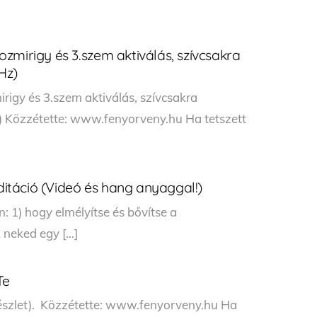
zmirigy és 3.szem aktiválás, szívcsakra
Hz)
igy és 3.szem aktiválás, szívcsakra
 Közzétette: www.fenyorveny.hu Ha tetszett
táció (Videó és hang anyaggal!)
n: 1) hogy elmélyítse és bővítse a
k neked egy […]
Te
észlet). Közzétette: www.fenyorveny.hu Ha