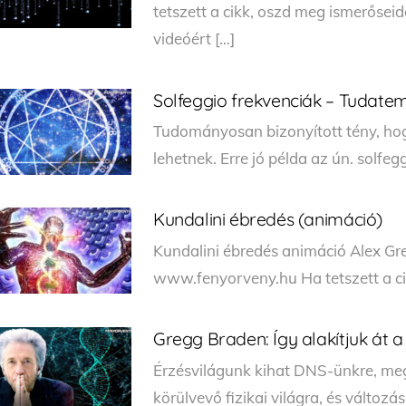
tetszett a cikk, oszd meg ismerőseid
videóért […]
Solfeggio frekvenciák – Tudate
Tudományosan bizonyított tény, ho
lehetnek. Erre jó példa az ún. solfeg
Kundalini ébredés (animáció)
Kundalini ébredés animáció Alex Gre
www.fenyorveny.hu Ha tetszett a ci
Gregg Braden: Így alakítjuk át a
Érzésvilágunk kihat DNS-ünkre, meg
körülvevő fizikai világra, és változás