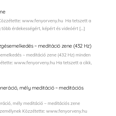
ene
 Közzétette: www.fenyorveny.hu Ha tetszett a
 több érdekességért, képért és videóért […]
ezgésemelkedés ~ meditáció zene (432 Hz)
semelkedés ~ meditáció zene (432 Hz) minden
zétette: www.fenyorveny.hu Ha tetszett a cikk,
egeneráció, mély meditáció ~ meditációs
eráció, mély meditáció ~ meditációs zene
s személynek Közzétette: www.fenyorveny.hu