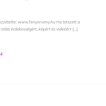
Közzétette: www.fenyorveny.hu Ha tetszett a
 több érdekességért, képért és videóért […]
4