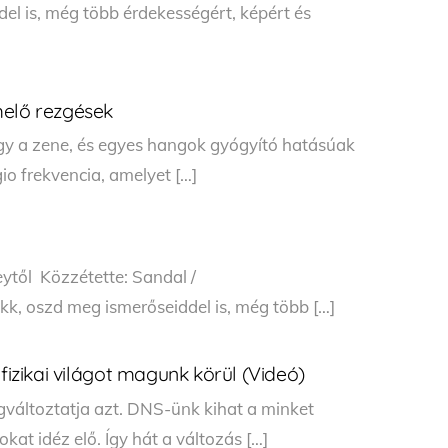
del is, még több érdekességért, képért és
melő rezgések
gy a zene, és egyes hangok gyógyító hatásúak
gio frekvencia, amelyet […]
ytől Közzétette: Sandal /
kk, oszd meg ismerőseiddel is, még több […]
 fizikai világot magunk körül (Videó)
változtatja azt. DNS-ünk kihat a minket
okat idéz elő. Így hát a változás […]