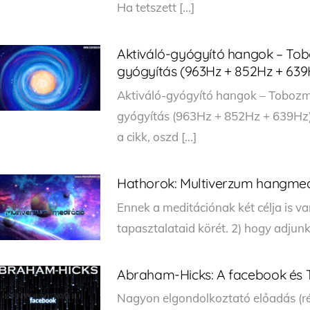
Ha tetszett […]
Aktiváló-gyógyító hangok – Tobo
gyógyítás (963Hz + 852Hz + 639
Aktiváló-gyógyító hangok – Tobozmir
gyógyítás (963Hz + 852Hz + 639Hz)
a cikk, oszd […]
Hathorok: Multiverzum hangmedi
Ennek a meditációnak két célja is va
tapasztalataid körét. 2) hogy adjun
Abraham-Hicks: A facebook és 
Nagyon elgondolkoztató előadás (r