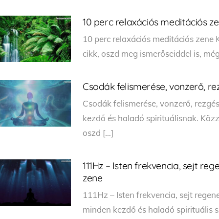
10 perc relaxációs meditációs z
10 perc relaxációs meditációs zene
cikk, oszd meg ismerőseiddel is, még
Csodák felismerése, vonzerő, r
Csodák felismerése, vonzerő, rezgé
kezdő és haladó spirituálisnak. Köz
oszd […]
111Hz – Isten frekvencia, sejt r
zene
111Hz – Isten frekvencia, sejt regen
minden kezdő és haladó spirituáli