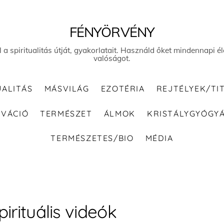
FÉNYÖRVÉNY
el a spiritualitás útját, gyakorlatait. Használd őket mindennapi
valóságot.
UALITÁS
MÁSVILÁG
EZOTÉRIA
REJTÉLYEK/TI
IVÁCIÓ
TERMÉSZET
ÁLMOK
KRISTÁLYGYÓGY
TERMÉSZETES/BIO
MÉDIA
pirituális videók