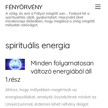
Skip
Men
FÉNYÖRVÉNY
to
A világ, és ami a Fátyol mögött van... Fedezd fel a
spiritualitás útját, gyakorlatait. Használd őket
content
mindennapi életedben, hogy meglásd a világ mögötti
mélyebb valóságot.
spirituális energia
Minden folyamatosan
változó energiából áll
1.rész
Ahhoz, hogy mélyebben megértsük az
energiaszálakat, amelyek összekötnek minket az
Univerzummal, érdemes lehet néhány dolgot