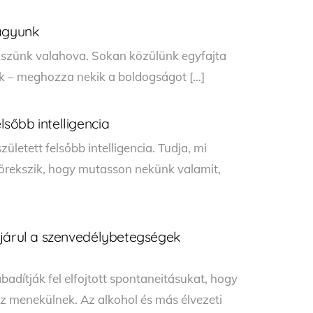
vagyunk
kszünk valahova. Sokan közülünk egyfajta
ák – meghozza nekik a boldogságot […]
sőbb intelligencia
letett felsőbb intelligencia. Tudja, mi
a törekszik, hogy mutasson nekünk valamit,
ájárul a szenvedélybetegségek
adítják fel elfojtott spontaneitásukat, hogy
z menekülnek. Az alkohol és más élvezeti