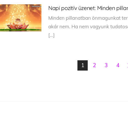
Napi pozitív üzenet: Minden pi
Minden pillanatban önmagunkat ter
akár nem. Ha nem vagyunk tudatosa
[…]
1
2
3
4