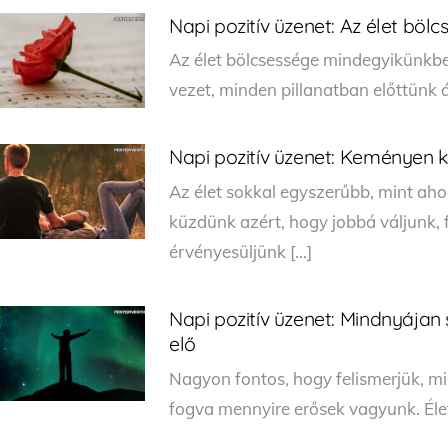
Napi pozitív üzenet: Az élet bö
Az élet bölcsessége mindegyikünkbe
vezet, minden pillanatban előttünk ál
Napi pozitív üzenet: Keményen k
Az élet sokkal egyszerűbb, mint a
küzdünk azért, hogy jobbá váljunk, 
érvényesüljünk […]
Napi pozitív üzenet: Mindnyájan
elő
Nagyon fontos, hogy felismerjük, mi
fogva mennyire erősek vagyunk. Él