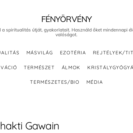
FÉNYÖRVÉNY
el a spiritualitás útját, gyakorlatait. Használd őket mindennapi
valóságot.
UALITÁS
MÁSVILÁG
EZOTÉRIA
REJTÉLYEK/TI
IVÁCIÓ
TERMÉSZET
ÁLMOK
KRISTÁLYGYÓGY
TERMÉSZETES/BIO
MÉDIA
hakti Gawain