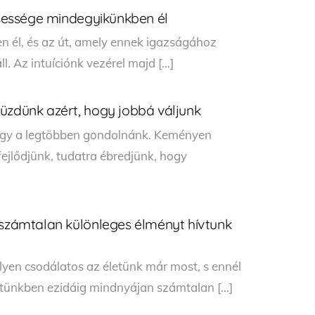
lcsessége mindegyikünkben él
n él, és az út, amely ennek igazságához
l. Az intuíciónk vezérel majd […]
üzdünk azért, hogy jobbá váljunk
hogy a legtöbben gondolnánk. Keményen
fejlődjünk, tudatra ébredjünk, hogy
 számtalan különleges élményt hívtunk
lyen csodálatos az életünk már most, s ennél
etünkben ezidáig mindnyájan számtalan […]