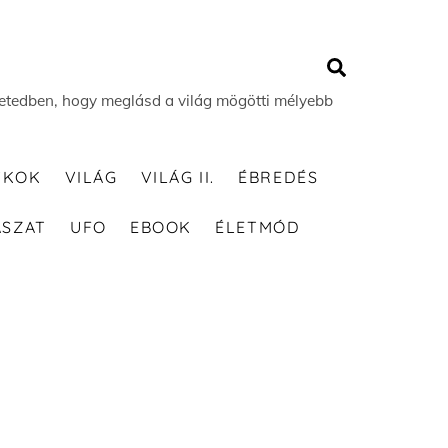
Search
 életedben, hogy meglásd a világ mögötti mélyebb
TKOK
VILÁG
VILÁG II.
ÉBREDÉS
ÁSZAT
UFO
EBOOK
ÉLETMÓD