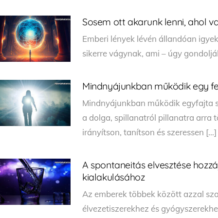
Sosem ott akarunk lenni, ahol 
Emberi lények lévén állandóan igye
sikerre vágynak, ami – úgy gondolj
Mindnyájunkban működik egy fel
Mindnyájunkban működik egyfajta szü
a dolga, spillanatról pillanatra arr
irányítson, tanítson és szeressen […]
A spontaneitás elvesztése hozz
kialakulásához
Az emberek többek között azzal szab
élvezetiszerekhez és gyógyszerekhe