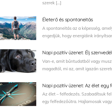
szerek […]
Életerő és spontaneitás
A spontaneitás az a képesség, amely
engedjük, hogy energiáink irányítsan
Napi pozitív üzenet: Élj szenved
Van-e, amit bűntudatból vagy muszá
magadtól, mi az, amit igazán szeret
Napi pozitív üzenet: Az élet egy 
Az élet – felfedezés. Szabadítsuk fe
egy felfedezőútra. Hajlamosak vagy