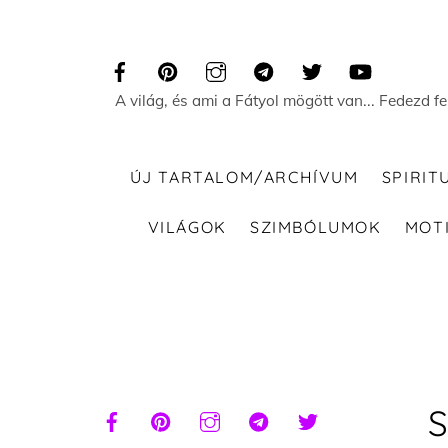
Skip
to
content
A világ, és ami a Fátyol mögött van... Fedezd f
ÚJ TARTALOM/ARCHÍVUM
SPIRIT
VILÁGOK
SZIMBÓLUMOK
MOT
S