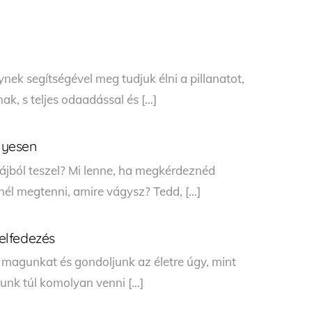
nek segítségével meg tudjuk élni a pillanatot,
ak, s teljes odaadással és […]
élyesen
jból teszel? Mi lenne, ha megkérdeznéd
nél megtenni, amire vágysz? Tedd, […]
felfedezés
l magunkat és gondoljunk az életre úgy, mint
unk túl komolyan venni […]