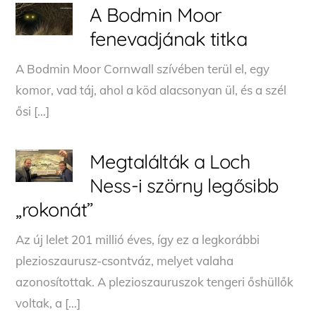
A Bodmin Moor
fenevadjának titka
A Bodmin Moor Cornwall szívében terül el, egy
komor, vad táj, ahol a köd alacsonyan ül, és a szél
ősi […]
Megtalálták a Loch
Ness-i szörny legősibb
„rokonát”
Az új lelet 201 millió éves, így ez a legkorábbi
plezioszaurusz-csontváz, melyet valaha
azonosítottak. A plezioszauruszok tengeri őshüllők
voltak, a […]