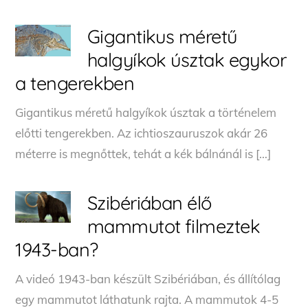
Gigantikus méretű
halgyíkok úsztak egykor
a tengerekben
Gigantikus méretű halgyíkok úsztak a történelem
előtti tengerekben. Az ichtioszauruszok akár 26
méterre is megnőttek, tehát a kék bálnánál is […]
Szibériában élő
mammutot filmeztek
1943-ban?
A videó 1943-ban készült Szibériában, és állítólag
egy mammutot láthatunk rajta. A mammutok 4-5