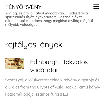
Skip
Men
FÉNYÖRVÉNY
to
A világ, és ami a Fátyol mögött van... Fedezd fel a
spiritualitás útját, gyakorlatait. Használd őket
content
mindennapi életedben, hogy meglásd a világ mögötti
mélyebb valóságot.
rejtélyes lények
Edinburgh titokzatos
vadállatai
Scott Lyal, a Wulverstanezine kiadvány alapítója és
a „Tales from the Crypts of Auld Reekie” című könyv
közreműködője, számos furcsa […]