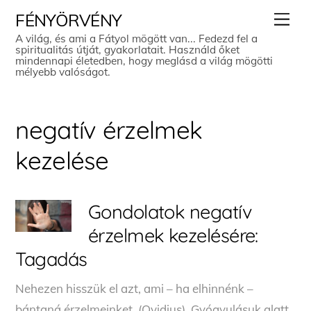
Skip
Men
FÉNYÖRVÉNY
to
A világ, és ami a Fátyol mögött van... Fedezd fel a
spiritualitás útját, gyakorlatait. Használd őket
content
mindennapi életedben, hogy meglásd a világ mögötti
mélyebb valóságot.
negatív érzelmek
kezelése
Gondolatok negatív
érzelmek kezelésére:
Tagadás
Nehezen hisszük el azt, ami – ha elhinnénk –
bántaná érzelmeinket. (Ovidius) Gyógyulásuk alatt