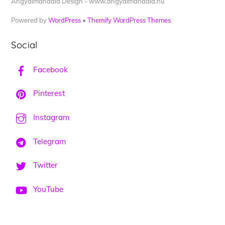
Angyalmandala Design - www.angyalmandala.hu
Powered by
WordPress
•
Themify WordPress Themes
Social
Facebook
Pinterest
Instagram
Telegram
Twitter
YouTube
Back
To
Top