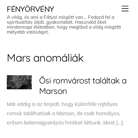
Skip
Men
FÉNYÖRVÉNY
to
A világ, és ami a Fátyol mögött van... Fedezd fel a
spiritualitás útját, gyakorlatait. Használd őket
content
mindennapi életedben, hogy meglásd a világ mögötti
mélyebb valóságot.
Mars anomáliák
Ősi romvárost találtak a
Marson
Már eddig is az terjedt, hogy különféle rejtélyes
romok találhatóak a Marson, de csak homályos,
erősen belemagyarázós fotókat láttunk. Most […]