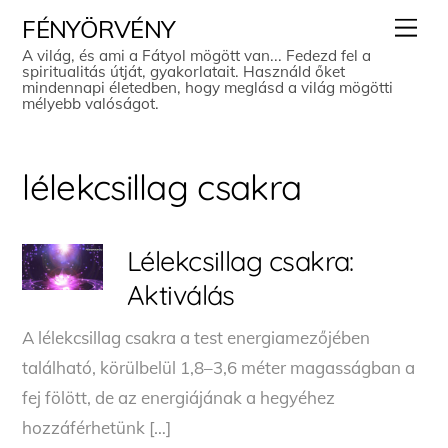
Skip
Men
FÉNYÖRVÉNY
to
A világ, és ami a Fátyol mögött van... Fedezd fel a
spiritualitás útját, gyakorlatait. Használd őket
content
mindennapi életedben, hogy meglásd a világ mögötti
mélyebb valóságot.
lélekcsillag csakra
Lélekcsillag csakra:
Aktiválás
A lélekcsillag csakra a test energiamezőjében
található, körülbelül 1,8–3,6 méter magasságban a
fej fölött, de az energiájának a hegyéhez
hozzáférhetünk […]