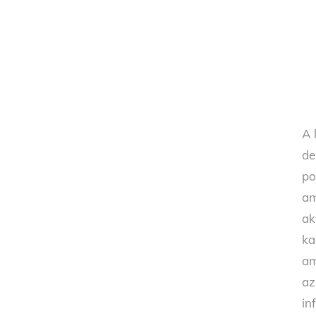
A 
de
po
am
ak
ka
am
az
in