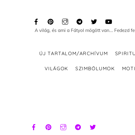
Skip
to
content
A világ, és ami a Fátyol mögött van... Fedezd f
ÚJ TARTALOM/ARCHÍVUM
SPIRIT
VILÁGOK
SZIMBÓLUMOK
MOT