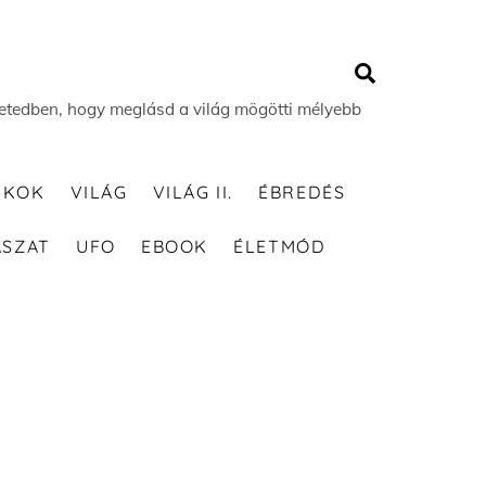
Search
 életedben, hogy meglásd a világ mögötti mélyebb
TKOK
VILÁG
VILÁG II.
ÉBREDÉS
ÁSZAT
UFO
EBOOK
ÉLETMÓD