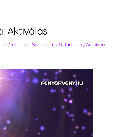
a: Aktiválás
nítók/tanítások
,
Spiritualitás
,
Új tartalom/Archívum