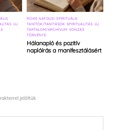
UÁLIS
ROXIE NAFOUSI
,
SPIRITUÁLIS
ALITÁS
,
ÚJ
TANÍTÓK/TANÍTÁSOK
,
SPIRITUALITÁS
,
ÚJ
ÁS
TARTALOM/ARCHÍVUM
,
VONZÁS
TÖRVÉNYE
Hálanapló és pozitív
naplóírás a manifesztálásért
akterrel jelöltük