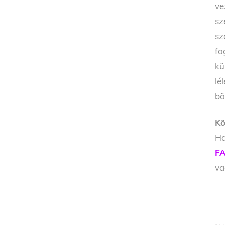
ve
sz
sz
fo
kü
lé
bö
Kö
Ha
FA
v