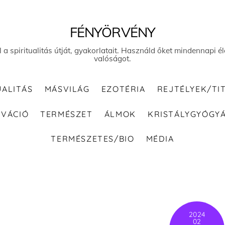
FÉNYÖRVÉNY
el a spiritualitás útját, gyakorlatait. Használd őket mindennapi
valóságot.
UALITÁS
MÁSVILÁG
EZOTÉRIA
REJTÉLYEK/TI
IVÁCIÓ
TERMÉSZET
ÁLMOK
KRISTÁLYGYÓGY
TERMÉSZETES/BIO
MÉDIA
2024
02