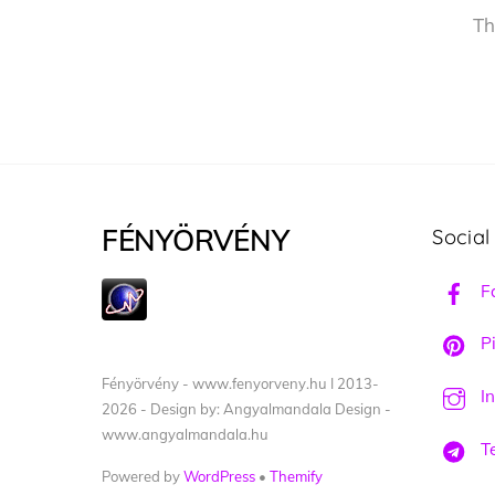
Th
FÉNYÖRVÉNY
Social
F
Pi
Fényörvény - www.fenyorveny.hu I 2013-
I
2026 - Design by: Angyalmandala Design -
www.angyalmandala.hu
T
Powered by
WordPress
•
Themify