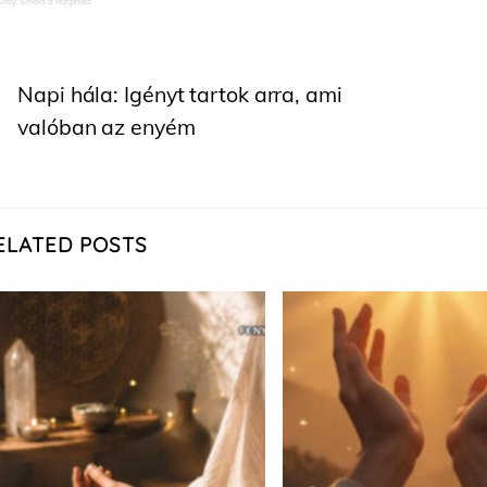
Gray: Emeld a rezgésed
Napi hála: Igényt tartok arra, ami
valóban az enyém
ELATED POSTS