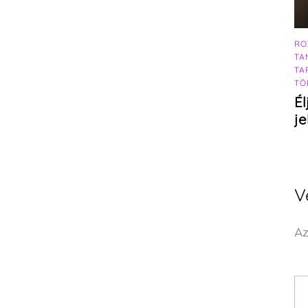
RO
TA
TA
TÖ
Él
j
V
Az