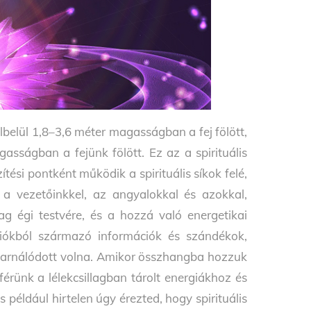
ülbelül 1,8–3,6 méter magasságban a fej fölött,
ságban a fejünk fölött. Ez az a spirituális
ítési pontként működik a spirituális síkok felé,
a vezetőinkkel, az angyalokkal és azokkal,
llag égi testvére, és a hozzá való energetikai
ciókból származó információk és szándékok,
inkarnálódott volna. Amikor összhangba hozzuk
rünk a lélekcsillagban tárolt energiákhoz és
 például hirtelen úgy érezted, hogy spirituális