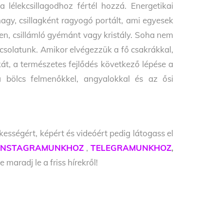
 lélekcsillagodhoz fértél hozzá. Energetikai
nagy, csillagként ragyogó portált, ami egyesek
n, csillámló gyémánt vagy kristály. Soha nem
csolatunk. Amikor elvégezzük a fő csakrákkal,
t, a természetes fejlődés következő lépése a
 a bölcs felmenőkkel, angyalokkal és az ősi
kességért, képért és videóért pedig látogass el
INSTAGRAMUNKHOZ
,
TELEGRAMUNKHOZ
,
e maradj le a friss hírekről!