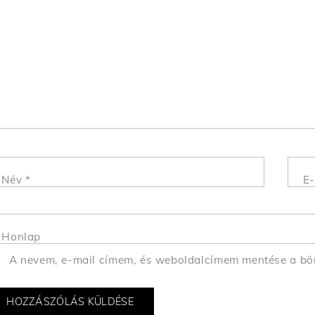
Név
*
E-
Honlap
A nevem, e-mail címem, és weboldalcímem mentése a b