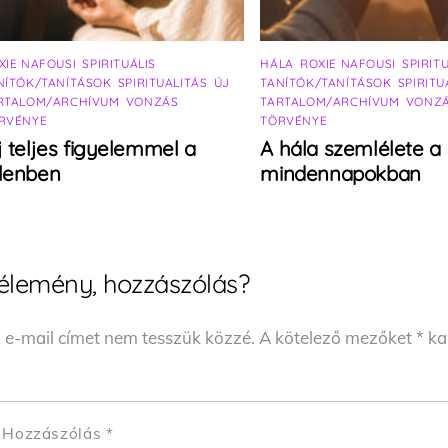
XIE NAFOUSI
,
SPIRITUÁLIS
HÁLA
,
ROXIE NAFOUSI
,
SPIRIT
NÍTÓK/TANÍTÁSOK
,
SPIRITUALITÁS
,
ÚJ
TANÍTÓK/TANÍTÁSOK
,
SPIRITU
RTALOM/ARCHÍVUM
,
VONZÁS
TARTALOM/ARCHÍVUM
,
VONZ
RVÉNYE
TÖRVÉNYE
j teljes figyelemmel a
A hála szemlélete a
elenben
mindennapokban
élemény, hozzászólás?
 e-mail címet nem tesszük közzé.
A kötelező mezőket
*
kar
Hozzászólás
*