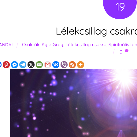
19
Lélekcsillag csakr
Csakrák
,
Kyle Gray
,
Lélekcsillag csakra
,
Spirituális ta
ANDAL
0