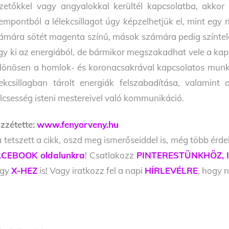
zetőkkel vagy angyalokkal kerültél kapcsolatba, akkor a
empontból a lélekcsillagot úgy képzelhetjük el, mint egy 
ámára sötét magenta színű, mások számára pedig színtele
gy ki az energiából, de bármikor megszakadhat vele a kap
lönösen a homlok- és koronacsakrával kapcsolatos munká
lekcsillagban tárolt energiák felszabadítása, valamint
lcsesség isteni mestereivel való kommunikáció.
zzétette:
www.fenyorveny.hu
 tetszett a cikk, oszd meg ismerőseiddel is, még több érde
CEBOOK oldalunkra
! Csatlakozz
PINTERESTÜNKHÖZ,
agy
X-HEZ
is! Vagy iratkozz fel a napi
HÍRLEVÉLRE
, hogy n