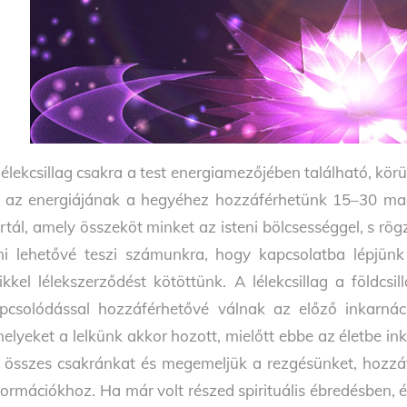
lélekcsillag csakra a test energiamezőjében található, kör
 az energiájának a hegyéhez hozzáférhetünk 15–30 magas
rtál, amely összeköt minket az isteni bölcsességgel, s rögz
i lehetővé teszi számunkra, hogy kapcsolatba lépjünk 
ikkel lélekszerződést kötöttünk. A lélekcsillag a földcsi
pcsolódással hozzáférhetővé válnak az előző inkarná
elyeket a lelkünk akkor hozott, mielőtt ebbe az életbe 
 összes csakránkat és megemeljük a rezgésünket, hozzáfé
formációkhoz. Ha már volt részed spirituális ébredésben, és