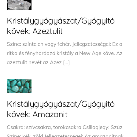
Kristálygyógyászat/Gyógyító
kövek: Azeztulit
Színe: színtelen vagy fehér. Jellegzetességei: Ez a
ritka és fényhordozó kristály a New Age köve. Az
azeztulit nevét az Azez […]
Kristálygyógyászat/Gyógyító
kövek: Amazonit
Csakra: szívcsakra, torokcsakra Csillagjegy: Szűz
Színe: kék, zöld Jellegzetességei: Az amazonitnak