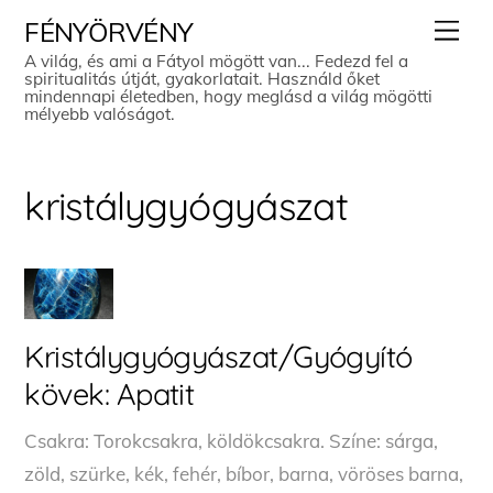
Skip
Men
FÉNYÖRVÉNY
to
A világ, és ami a Fátyol mögött van... Fedezd fel a
spiritualitás útját, gyakorlatait. Használd őket
content
mindennapi életedben, hogy meglásd a világ mögötti
mélyebb valóságot.
kristálygyógyászat
Kristálygyógyászat/Gyógyító
kövek: Apatit
Csakra: Torokcsakra, köldökcsakra. Színe: sárga,
zöld, szürke, kék, fehér, bíbor, barna, vöröses barna,