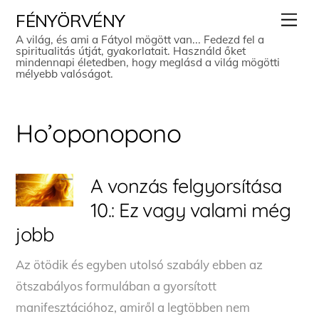
Skip
Men
FÉNYÖRVÉNY
to
A világ, és ami a Fátyol mögött van... Fedezd fel a
spiritualitás útját, gyakorlatait. Használd őket
content
mindennapi életedben, hogy meglásd a világ mögötti
mélyebb valóságot.
Ho’oponopono
A vonzás felgyorsítása
10.: Ez vagy valami még
jobb
Az ötödik és egyben utolsó szabály ebben az
ötszabályos formulában a gyorsított
manifesztációhoz, amiről a legtöbben nem