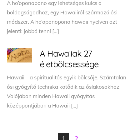
A ho’oponopono egy lehetséges kulcs a
boldogságodhoz, egy Hawaiiról származó ősi
módszer. A ho’oponopono hawaii nyelven azt
jelenti: jobbá tenni […]
A Hawaiiak 27
életbölcsessége
Hawaii – a spiritualitás egyik bölcsője. Számtalan
ősi gyógyító technika kötődik az őslakosokhoz.
Valójában minden Hawaii gyógyítás
középpontjában a Hawaii […]
1
2