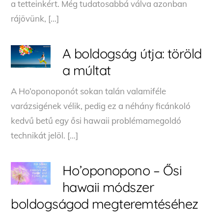
a tetteinkért. Még tudatosabbá válva azonban
rájövünk, […]
A boldogság útja: töröld
a múltat
A Ho’oponoponót sokan talán valamiféle
varázsigének vélik, pedig ez a néhány ficánkoló
kedvű betű egy ősi hawaii problémamegoldó
technikát jelöl. […]
Ho’oponopono – Ősi
hawaii módszer
boldogságod megteremtéséhez