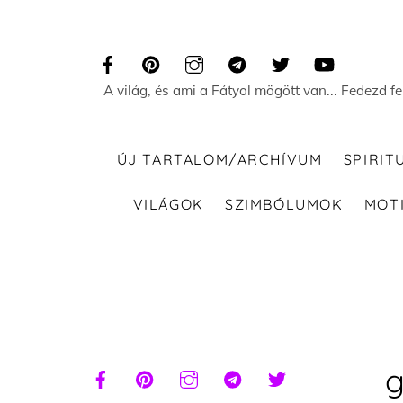
Skip
to
content
A világ, és ami a Fátyol mögött van... Fedezd f
ÚJ TARTALOM/ARCHÍVUM
SPIRIT
VILÁGOK
SZIMBÓLUMOK
MOT
g