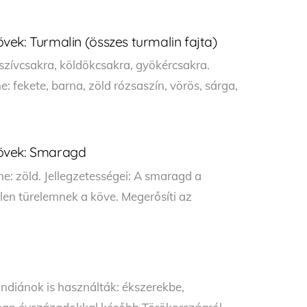
ek: Turmalin (összes turmalin fajta)
szívcsakra, köldökcsakra, gyökércsakra.
ne: fekete, barna, zöld rózsaszín, vörös, sárga,
kövek: Smaragd
e: zöld. Jellegzetességei: A smaragd a
len türelemnek a köve. Megerősíti az
 indiánok is használták: ékszerekbe,