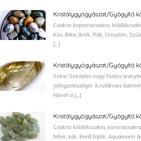
Kristálygyógyászat/Gyógyító köve
Csakra: kopronacsakra, köldökcsakra
Kos, Bika, Ikrek, Rák, Oroszlán, Szűz
[…]
Kristálygyógyászat/Gyógyító kö
Színe: Színtelen vagy füstös aranyb
Jellegzetességei: A rutilkvarc bárme
Növeli a […]
Kristálygyógyászat/Gyógyító köv
Csakra: köldökcsakra, koronacsakra. 
fehér, kék. Berill fajtái: Aquamarin 