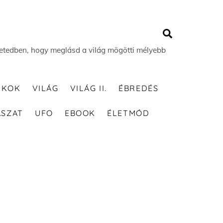
Search
 életedben, hogy meglásd a világ mögötti mélyebb
TKOK
VILÁG
VILÁG II.
ÉBREDÉS
ÁSZAT
UFO
EBOOK
ÉLETMÓD