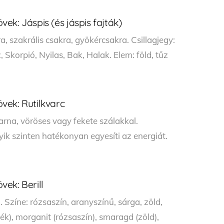
k: Jáspis (és jáspis fajták)
, szakrális csakra, gyökércsakra. Csillagjegy:
, Skorpió, Nyilas, Bak, Halak. Elem: föld, tűz
vek: Rutilkvarc
arna, vöröses vagy fekete szálakkal.
lyik szinten hatékonyan egyesíti az energiát.
ek: Berill
Színe: rózsaszín, aranyszínű, sárga, zöld,
(kék), morganit (rózsaszín), smaragd (zöld),