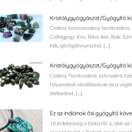
Kristálygyógyászat/Gyógyító köv
Csakra: koronacsakra, torokcsakra, 
Csillagjegy: Kos, Bika, Iker, Bak. Szí
kék, görögdinnyeszínű, […]
Kristálygyógyászat/Gyógyító 
Csakra: Torokcsakra, szívcsakra Szín
folyamatok elindításának és a végte
életkedvet, […]
Ez az indiánok ősi gyógyító köve
10 érdekesség a türkizről: 1. Már az