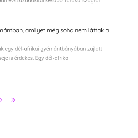
ban évszázadokkal később Törökországról
mántban, amilyet még soha nem láttak a
k egy dél-afrikai gyémántbányában zajlott
je is érdekes. Egy dél-afrikai