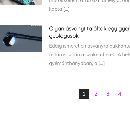
marokkőként a Türkizt, amely azon
kapta […]
Olyan ásványt találtak egy gyé
geológusok
Eddig ismeretlen ásványra bukkanta
feltárás során a szakemberek. A belse
gyémántbányában, a […]
1
2
3
4