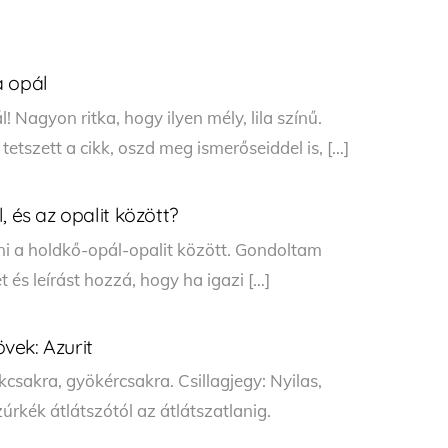
a opál
 Nagyon ritka, hogy ilyen mély, lila színű.
tszett a cikk, oszd meg ismerőseiddel is, […]
, és az opalit között?
i a holdkő-opál-opalit között. Gondoltam
 és leírást hozzá, hogy ha igazi […]
vek: Azurit
csakra, gyökércsakra. Csillagjegy: Nyilas,
úrkék átlátszótól az átlátszatlanig.