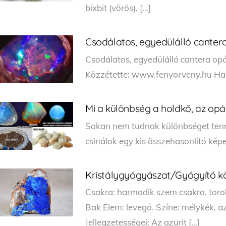
bixbit (vörös), […]
Csodálatos, egyedülálló canter
Csodálatos, egyedülálló cantera opál!
Közzétette: www.fenyorveny.hu Ha te
Mi a különbség a holdkő, az opál
Sokan nem tudnak különbséget tenn
csinálok egy kis összehasonlító képet
Kristálygyógyászat/Gyógyító kö
Csakra: harmadik szem csakra, torok
Bak Elem: levegő. Színe: mélykék, az
Jellegzetességei: Az azurit […]