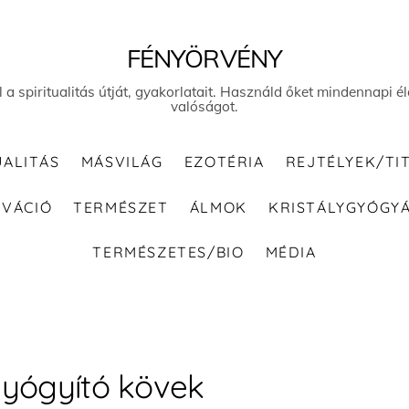
FÉNYÖRVÉNY
el a spiritualitás útját, gyakorlatait. Használd őket mindennapi
valóságot.
UALITÁS
MÁSVILÁG
EZOTÉRIA
REJTÉLYEK/TI
IVÁCIÓ
TERMÉSZET
ÁLMOK
KRISTÁLYGYÓGY
TERMÉSZETES/BIO
MÉDIA
yógyító kövek