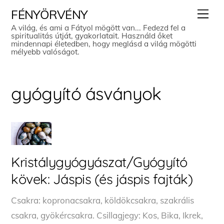
Skip
Men
FÉNYÖRVÉNY
to
A világ, és ami a Fátyol mögött van... Fedezd fel a
spiritualitás útját, gyakorlatait. Használd őket
content
mindennapi életedben, hogy meglásd a világ mögötti
mélyebb valóságot.
gyógyító ásványok
Kristálygyógyászat/Gyógyító
kövek: Jáspis (és jáspis fajták)
Csakra: kopronacsakra, köldökcsakra, szakrális
csakra, gyökércsakra. Csillagjegy: Kos, Bika, Ikrek,