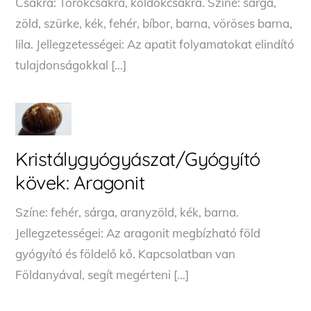
Csakra: Torokcsakra, köldökcsakra. Színe: sárga,
zöld, szürke, kék, fehér, bíbor, barna, vöröses barna,
lila. Jellegzetességei: Az apatit folyamatokat elindító
tulajdonságokkal […]
Kristálygyógyászat/Gyógyító
kövek: Aragonit
Színe: fehér, sárga, aranyzöld, kék, barna.
Jellegzetességei: Az aragonit megbízható föld
gyógyító és földelő kő. Kapcsolatban van
Földanyával, segít megérteni […]