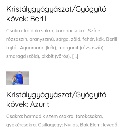
Kristálygyógyászat/Gyógyító
kövek: Berill
Csakra: köldökcsakra, koronacsakra. Színe:
rózsaszín, aranyszínű, sárga, zöld, fehér, kék. Berill
fajtái: Aquamarin (kék), morganit (rózsaszín),
smaragd (zöld), bixbit (vörös), […]
Kristálygyógyászat/Gyógyító
kövek: Azurit
Csakra: harmadik szem csakra, torokcsakra,
gyökércsakra. Csillagjegy: Nyilas, Bak Elem: levegő.