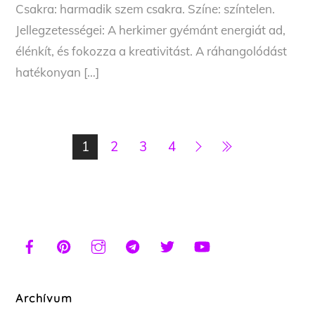
Csakra: harmadik szem csakra. Színe: színtelen.
Jellegzetességei: A herkimer gyémánt energiát ad,
élénkít, és fokozza a kreativitást. A ráhangolódást
hatékonyan […]
1
2
3
4
Archívum