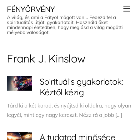
Skip
Men
FÉNYÖRVÉNY
to
A világ, és ami a Fátyol mögött van... Fedezd fel a
spiritualitás útját, gyakorlatait. Használd őket
content
mindennapi életedben, hogy meglásd a világ mögötti
mélyebb valóságot.
Frank J. Kinslow
Spirituális gyakorlatok:
Kéztől kézig
Tárd ki a két karod, és nyújtsd ki oldalra, hogy olyan
legyél, mint egy nagy kereszt. Nézz rá a jobb […]
A tudatod minősége