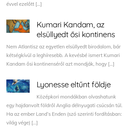
évvel ezelőtt […]
Kumari Kandam, az
elsüllyedt ősi kontinens
Nem Atlantisz az egyetlen elsüllyedt birodalom, bár
kétségkívül a leghíresebb. A kevésbé ismert Kumari
Kandam ősi kontinenséről azt mondják, hogy […]
Lyonesse eltűnt földje
Középkori mondákban olvashatunk
egy hajdanvolt földről Anglia délnyugati csúcsán túl.
Ha az ember Land’s Enden (szó szerinti fordításban:
világ vége) […]