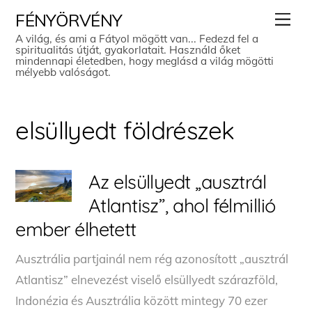
Skip
Men
FÉNYÖRVÉNY
to
A világ, és ami a Fátyol mögött van... Fedezd fel a
spiritualitás útját, gyakorlatait. Használd őket
content
mindennapi életedben, hogy meglásd a világ mögötti
mélyebb valóságot.
elsüllyedt földrészek
Az elsüllyedt „ausztrál
Atlantisz”, ahol félmillió
ember élhetett
Ausztrália partjainál nem rég azonosított „ausztrál
Atlantisz” elnevezést viselő elsüllyedt szárazföld,
Indonézia és Ausztrália között mintegy 70 ezer