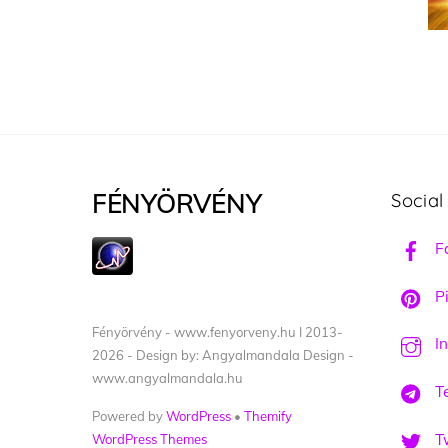
FÉNYÖRVÉNY
Social
F
Pi
Fényörvény - www.fenyorveny.hu I 2013-
I
2026 - Design by: Angyalmandala Design -
www.angyalmandala.hu
T
Powered by
WordPress
•
Themify
Tw
WordPress Themes