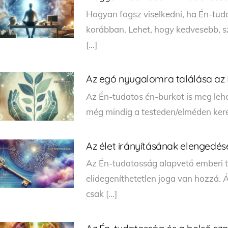
Hogyan fogsz viselkedni, ha Én-tud
korábban. Lehet, hogy kedvesebb, sze
[…]
Az egó nyugalomra találása az
Az Én-tudatos én-burkot is meg lehet
még mindig a testeden/elméden kere
Az élet irányításának elengedés
Az Én-tudatosság alapvető emberi 
elidegeníthetetlen joga van hozzá. 
csak […]