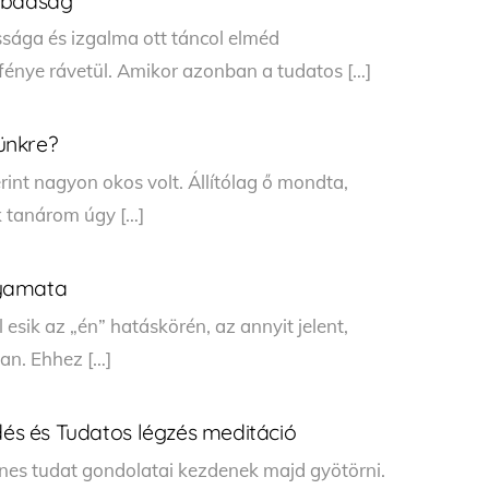
zabadság
ssága és izgalma ott táncol elméd
fénye rávetül. Amikor azonban a tudatos […]
ünkre?
erint nagyon okos volt. Állítólag ő mondta,
k tanárom úgy […]
lyamata
 esik az „én” hatáskörén, az annyit jelent,
n. Ehhez […]
edés és Tudatos légzés meditáció
ínes tudat gondolatai kezdenek majd gyötörni.