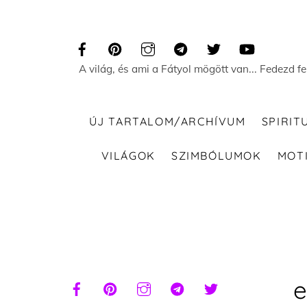
Skip
to
content
A világ, és ami a Fátyol mögött van... Fedezd f
ÚJ TARTALOM/ARCHÍVUM
SPIRIT
VILÁGOK
SZIMBÓLUMOK
MOT
e