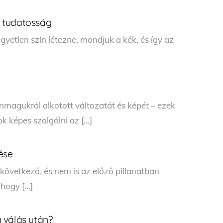
 tudatosság
gyetlen szín létezne, mondjuk a kék, és így az
agukról alkotott változatát és képét – ezek
k képes szolgálni az […]
ése
következő, és nem is az előző pillanatban
 hogy […]
 válás után?