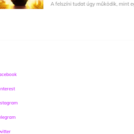
A felszíni tudat úgy működik, mint e
acebook
nterest
nstagram
elegram
itter