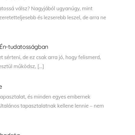
atossá válsz? Nagyjából ugyanúgy, mint
retetteljesebb és lezserebb leszel, de arra ne
 Én-tudatosságban
 sérteni, de ez csak arra jó, hogy felismerd,
sztül működsz, […]
e
tapasztalat, és minden egyes embernek
Általános tapasztalatnak kellene lennie – nem