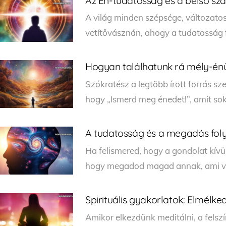
Az Én-tudatosság és a belső s
A világ minden szépsége, változato
vetítővásznán, ahogy a tudatosság 
Hogyan találhatunk rá mély-én
Szókratész a legtöbb írott forrás sz
hogy „Ismerd meg énedet!”, amit so
A tudatosság és a megadás fo
Ha felismered, hogy a gondolat kívül
hogy megadod magad annak, ami va
Spirituális gyakorlatok: Elmélk
Amikor elkezdünk meditálni, a felsz