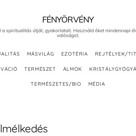
FÉNYÖRVÉNY
el a spiritualitás útját, gyakorlatait. Használd őket mindennapi
valóságot.
UALITÁS
MÁSVILÁG
EZOTÉRIA
REJTÉLYEK/TI
IVÁCIÓ
TERMÉSZET
ÁLMOK
KRISTÁLYGYÓGY
TERMÉSZETES/BIO
MÉDIA
lmélkedés