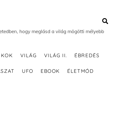
Search
 életedben, hogy meglásd a világ mögötti mélyebb
TKOK
VILÁG
VILÁG II.
ÉBREDÉS
ÁSZAT
UFO
EBOOK
ÉLETMÓD