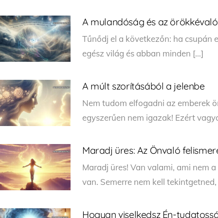
A mulandóság és az örökkévaló
Tűnődj el a következőn: ha csupán e
egész világ és abban minden […]
A múlt szorításából a jelenbe
Nem tudom elfogadni az emberek önm
egyszerűen nem igazak! Ezért vagyo
Maradj üres: Az Önvaló felismer
Maradj üres! Van valami, ami nem a 
van. Semerre nem kell tekintgetned,
Hogyan viselkedsz Én-tudatossá