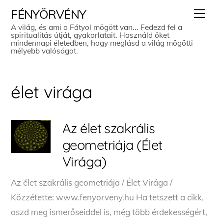
Skip
Men
FÉNYÖRVÉNY
to
A világ, és ami a Fátyol mögött van... Fedezd fel a
spiritualitás útját, gyakorlatait. Használd őket
content
mindennapi életedben, hogy meglásd a világ mögötti
mélyebb valóságot.
élet virága
Az élet szakrális
geometriája (Élet
Virága)
Az élet szakrális geometriája / Élet Virága /
Közzétette: www.fenyorveny.hu Ha tetszett a cikk,
oszd meg ismerőseiddel is, még több érdekességért,