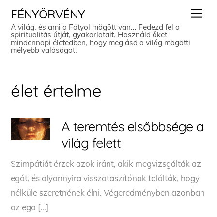
Skip
Men
FÉNYÖRVÉNY
to
A világ, és ami a Fátyol mögött van... Fedezd fel a
spiritualitás útját, gyakorlatait. Használd őket
content
mindennapi életedben, hogy meglásd a világ mögötti
mélyebb valóságot.
élet értelme
A teremtés elsőbbsége a
világ felett
Szimpátiát érzek azok iránt, akik megvizsgálták az
egót, és olyannyira visszataszítónak találták, hogy
nélküle szeretnének élni. Végeredményben azonban
az ego […]