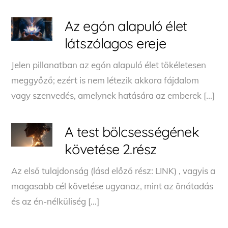
Az egón alapuló élet
látszólagos ereje
Jelen pillanatban az egón alapuló élet tökéletesen
meggyőző; ezért is nem létezik akkora fájdalom
vagy szenvedés, amelynek hatására az emberek […]
A test bölcsességének
követése 2.rész
Az első tulajdonság (lásd előző rész: LINK) , vagyis a
magasabb cél követése ugyanaz, mint az önátadás
és az én-nélküliség […]