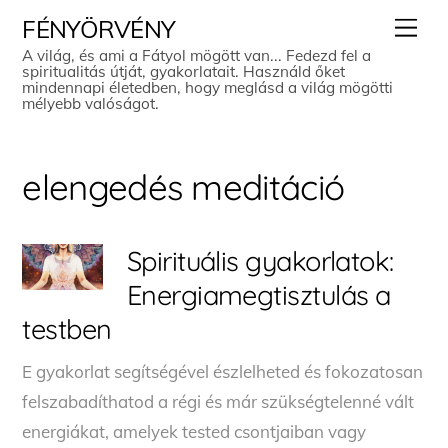
Skip
Men
FÉNYÖRVÉNY
to
A világ, és ami a Fátyol mögött van... Fedezd fel a
spiritualitás útját, gyakorlatait. Használd őket
content
mindennapi életedben, hogy meglásd a világ mögötti
mélyebb valóságot.
elengedés meditáció
Spirituális gyakorlatok:
Energiamegtisztulás a
testben
E gyakorlat segítségével észlelheted és fokozatosan
felszabadíthatod a régi és már szükségtelenné vált
energiákat, amelyek tested csontjaiban vagy