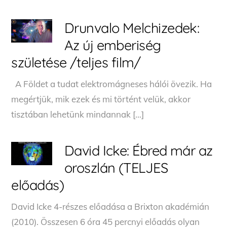
Drunvalo Melchizedek:
Az új emberiség
születése /teljes film/
A Földet a tudat elektromágneses hálói övezik. Ha
megértjük, mik ezek és mi történt velük, akkor
tisztában lehetünk mindannak […]
David Icke: Ébred már az
oroszlán (TELJES
előadás)
David Icke 4-részes előadása a Brixton akadémián
(2010). Összesen 6 óra 45 percnyi előadás olyan