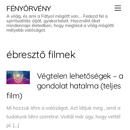
Skip
Men
FÉNYÖRVÉNY
to
A világ, és ami a Fátyol mögött van... Fedezd fel a
spiritualitás útját, gyakorlatait. Használd őket
content
mindennapi életedben, hogy meglásd a világ mögötti
mélyebb valóságot.
ébresztő filmek
Végtelen lehetőségek – a
gondolat hatalma (teljes
film)
Mi hozzuk létre a valóságot. Azt látjuk meg , amit a
tudatunk látni szeretne. Voltál már úgy, hogy vettél
pl. […]